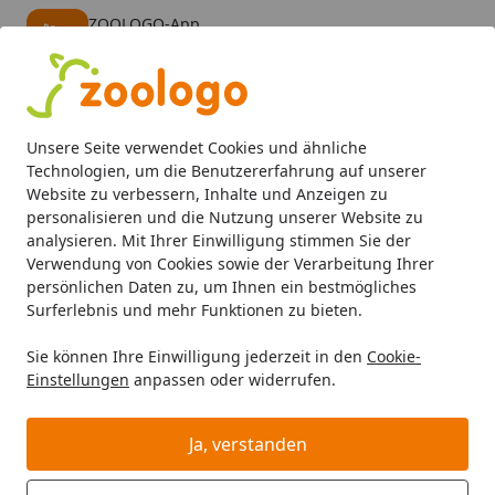
ZOOLOGO-App
Öffnen
Banner schließen
ZOOLOGO
kostenlos - Im App Store
Alle Produkte
Mein Konto
Wunschl
Eink
Unsere Seite verwendet Cookies und ähnliche
4,73
/ 5
Suchen
Technologien, um die Benutzererfahrung auf unserer
Website zu verbessern, Inhalte und Anzeigen zu
personalisieren und die Nutzung unserer Website zu
Katze
Katzenfutter
Nassfutter
Almo Nature Daily Men
Startseite
analysieren. Mit Ihrer Einwilligung stimmen Sie der
Almo Nature Daily Menu 85g Dose
Verwendung von Cookies sowie der Verarbeitung Ihrer
persönlichen Daten zu, um Ihnen ein bestmögliches
Katzennassfutter Häppchen mit
Surferlebnis und mehr Funktionen zu bieten.
Rind
Sie können Ihre Einwilligung jederzeit in den
Cookie-
BALD VERGRIFFEN
Einstellungen
anpassen oder widerrufen.
Ja, verstanden