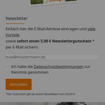
um deren Flüssigkeitszufuhr zu begünstigen und um
zur Verringerung der Gefahr von Harnwegs-
Erkrankungen beizutragen.
Newsletter
Einfach hier die E-Mail-Adresse eintragen und
viele
Vorteile
sowie
sofort einen 5,00 € Newslettergutschein
*
per E-Mail sichern:
Keine Eingabe erforderlich
Eingabe erforderlich
E-Mail *
Ich habe die
Datenschutzbestimmungen
zur
Kenntnis genommen
Anmelden
*Der Gutschein gilt ab einem Bestellwert von 50,00 €