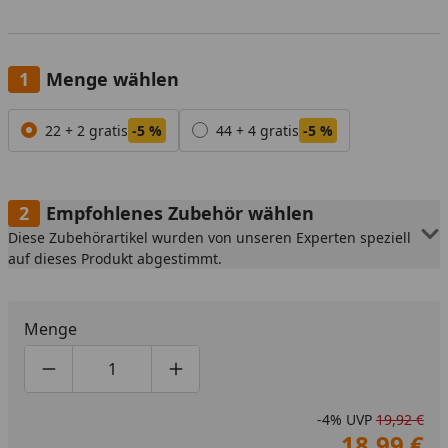
Menge wählen
Alle anzeigen (2)
22 + 2 gratis
-5 %
44 + 4 gratis
-5 %
Empfohlenes Zubehör wählen
Diese Zubehörartikel wurden von unseren Experten speziell
auf dieses Produkt abgestimmt.
Menge
Produktmenge um eins verringern
Produktmenge manuell eingeben
Produktmenge um eins erhöhen
-4%
UVP
19,92 €
18,99 €