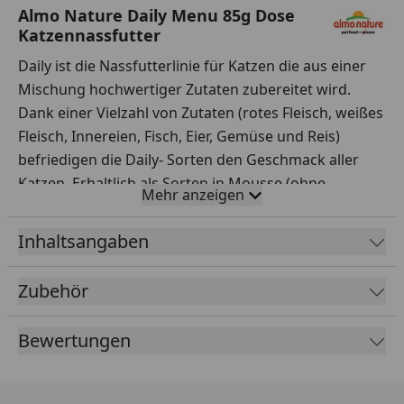
Almo Nature Daily Menu 85g Dose
Katzennassfutter
Daily ist die Nassfutterlinie für Katzen die aus einer
Mischung hochwertiger Zutaten zubereitet wird.
Dank einer Vielzahl von Zutaten (rotes Fleisch, weißes
Fleisch, Innereien, Fisch, Eier, Gemüse und Reis)
befriedigen die Daily- Sorten den Geschmack aller
Katzen. Erhaltlich als Sorten in Mousse (ohne
Mehr anzeigen
hinzugefügtes Getreide), Paté (ohne hinzugefügtes
Getreide) und köstliche Stückchen in Soße, ohne
Inhaltsangaben
Farbstoffe oder chemische Konservierungsmittel.
Zubehör
Glutenfrei
Sorte ohne Getreide
Bewertungen
Ideal für diejenigen, die ein getreidefreies Produkt
wählen möchten