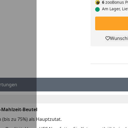
6
zooBonus P
Am Lager, Lie
Wunschl
Pro
rtungen
n-Mahlzeit-Beutel
h (bis zu 75%) als Hauptzutat.