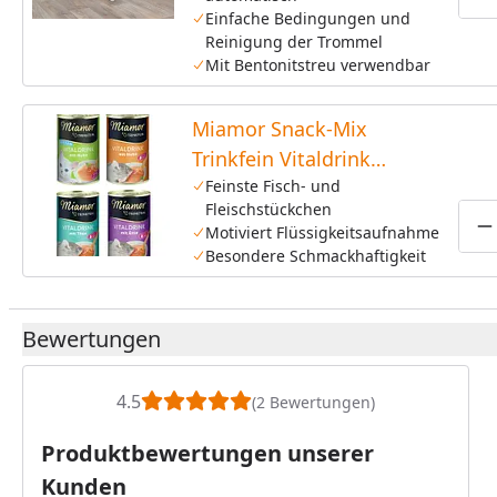
P
Einfache Bedingungen und
Reinigung der Trommel
Mit Bentonitstreu verwendbar
Miamor Snack-Mix
Trinkfein Vitaldrink
4x135ml Dose
Feinste Fisch- und
Fleischstückchen
Katzensnack
Motiviert Flüssigkeitsaufnahme
P
Besondere Schmackhaftigkeit
Bewertungen
4.5
(2 Bewertungen)
Produktbewertungen unserer
Kunden