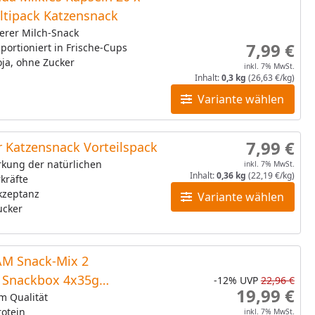
ltipack Katzensnack
erer Milch-Snack
7,99 €
 portioniert in Frische-Cups
ja, ohne Zucker
inkl. 7% MwSt.
Inhalt:
0,3 kg
(26,63 €/kg)
Variante wählen
7,99 €
 Katzensnack Vorteilspack
rkung der natürlichen
inkl. 7% MwSt.
Inhalt:
0,36 kg
(22,19 €/kg)
kräfte
kzeptanz
Variante wählen
ucker
M Snack-Mix 2
e Snackbox 4x35g
-12%
UVP
22,96 €
19,99 €
snack
m Qualität
otein
inkl. 7% MwSt.