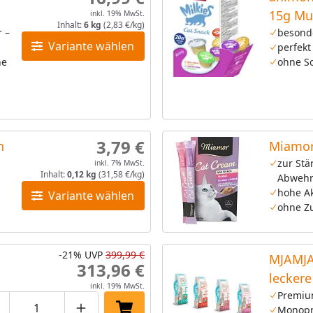
15g Mu
inkl. 19% MwSt.
Inhalt:
6 kg
(2,83 €/kg)
r –
besond
Variante wählen
perfekt
ne
ohne So
3,79 €
n
Miamor
zur Stä
inkl. 7% MwSt.
Inhalt:
0,12 kg
(31,58 €/kg)
Abwehr
hohe A
Variante wählen
ohne Z
-21%
UVP
399,99 €
MJAMJA
313,96 €
lecker
inkl. 19% MwSt.
Katzen
Premiu
Monopr