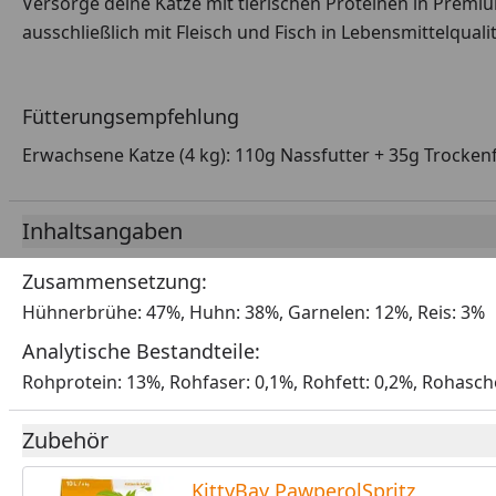
Versorge deine Katze mit tierischen Proteinen in Premiu
ausschließlich mit Fleisch und Fisch in Lebensmittelqual
Fütterungsempfehlung
Erwachsene Katze (4 kg): 110g Nassfutter + 35g Trocken
Inhaltsangaben
Zusammensetzung:
Hühnerbrühe: 47%, Huhn: 38%, Garnelen: 12%, Reis: 3%
Analytische Bestandteile:
Rohprotein: 13%, Rohfaser: 0,1%, Rohfett: 0,2%, Rohasch
Zubehör
KittyBay PawperolSpritz