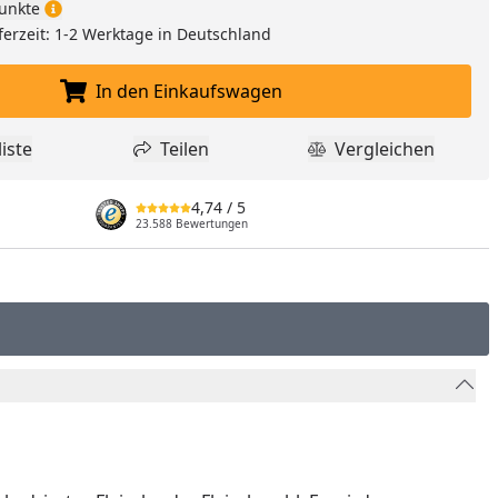
unkte
ferzeit: 1-2 Werktage in Deutschland
In den Einkaufswagen
In den Einkaufswagen legen
iste
Teilen
Vergleichen
dukt zur Wunschliste hinzufügen
Teilen
Produkt Vergle
4,74
/ 5
23.588 Bewertungen