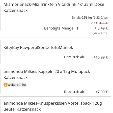
Miamor Snack-Mix Trinkfein Vitaldrink 4x135ml Dose
Katzensnack
Inhalt:
0,56 kg
(6,23 €/kg)
-11%
3,96 €
Benötigte Menge:
1
+ 3,49 €
3,49 € / Stk.
KittyBay PawperolSpritz TofuManiok
+16,99 €
Einzelpreis ab:
animonda Milkies Kapseln 20 x 15g Multipack
Katzensnack
Weitere Infos
+7,99 €
Einzelpreis ab:
animonda Milkies-Knusperkissen Vorteilspack 120g
Beutel Katzensnack