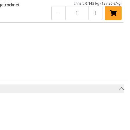
Inhalt:
0,145 kg
(137,86 €/kg)
getrocknet
Produktmenge um eins verringe
Produktmenge manuell
Produktmenge 
In den 