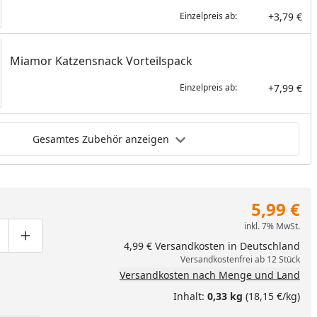
+3,79 €
Einzelpreis ab:
Miamor Katzensnack Vorteilspack
+7,99 €
Einzelpreis ab:
Gesamtes Zubehör anzeigen
5,99 €
inkl. 7% MwSt.
ge um eins verringern
duktmenge manuell eingeben
Produktmenge um eins erhöhen
4,99 € Versandkosten in Deutschland
Versandkostenfrei ab 12 Stück
Versandkosten nach Menge und Land
Inhalt:
0,33 kg
(18,15 €/kg)