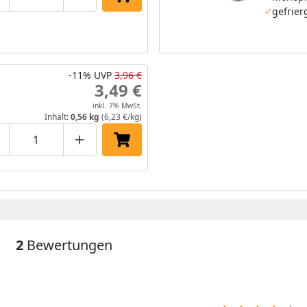
roduktmenge um eins verringern
Produktmenge manuell eingeben
Produktmenge um eins erhöhen
In den Einkaufswagen legen
gefrier
-11%
UVP
3,96 €
3,49 €
inkl. 7% MwSt.
Inhalt:
0,56 kg
(6,23 €/kg)
roduktmenge um eins verringern
Produktmenge manuell eingeben
Produktmenge um eins erhöhen
In den Einkaufswagen legen
2
Bewertungen