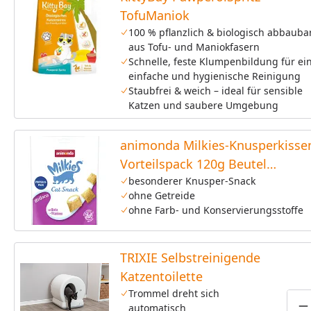
TofuManiok
100 % pflanzlich & biologisch abbauba
aus Tofu- und Maniokfasern
Schnelle, feste Klumpenbildung für ei
einfache und hygienische Reinigung
Staubfrei & weich – ideal für sensible
Katzen und saubere Umgebung
animonda Milkies-Knusperkisse
Vorteilspack 120g Beutel
Katzensnack
besonderer Knusper-Snack
ohne Getreide
ohne Farb- und Konservierungsstoffe
TRIXIE Selbstreinigende
Katzentoilette
Trommel dreht sich
automatisch