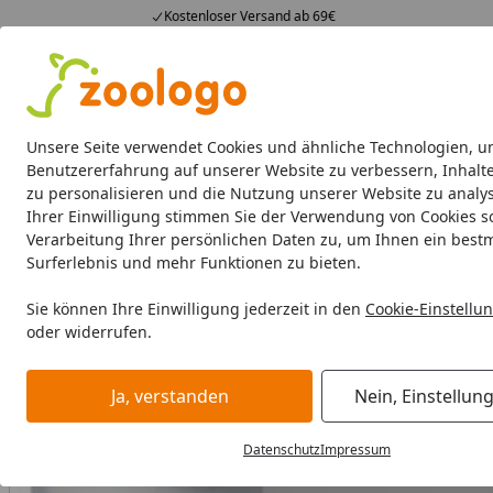
Kostenloser Versand ab 69€
4,74
/ 5
23.588 Bewertungen
Alle Produkte
Angebote
Neuheiten
Sommerhits
Alle Produkte
Unsere Seite verwendet Cookies und ähnliche Technologien, u
Benutzererfahrung auf unserer Website zu verbessern, Inhalt
zu personalisieren und die Nutzung unserer Website zu analys
Katze
Katzenfutter
Futternäpfe & Trinkbrunnen
Ihrer Einwilligung stimmen Sie der Verwendung von Cookies s
Verarbeitung Ihrer persönlichen Daten zu, um Ihnen ein best
Katze
Katzenfutter
Nassfutter
Almo Nature HFC Natura
Surferlebnis und mehr Funktionen zu bieten.
Startseite
BALD VERGRIFFEN
Sie können Ihre Einwilligung jederzeit in den
Cookie-Einstellu
oder widerrufen.
Ja, verstanden
Nein, Einstellun
Datenschutz
Impressum