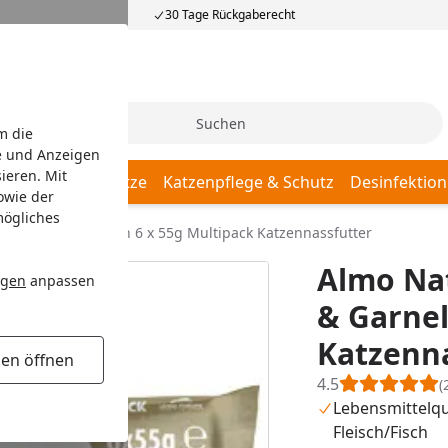
30 Tage Rückgaberecht
Suche
m die
e und Anzeigen
ieren. Mit
Katzenschlafplätze
Katzenpflege & Schutz
Desinfektion
owie der
mögliches
l Huhn & Garnelen 6 x 55g Multipack Katzennassfutter
Almo Na
ngen
anpassen
& Garnel
Katzenna
gen öffnen
4.5
(
Lebensmittelqu
Fleisch/Fisch