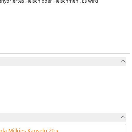
hydriertes Fleisch oder Fleischmehl. Es wird
da Milkies Kapseln 20 x