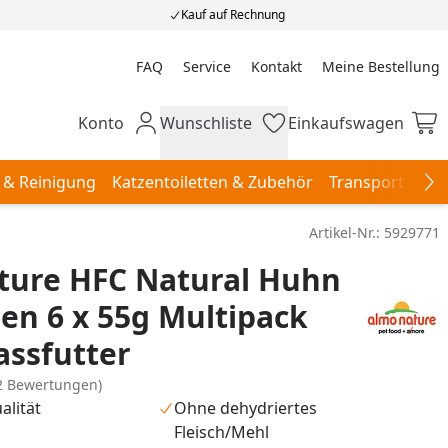
Kauf auf Rechnung
FAQ
Service
Kontakt
Meine Bestellung
Meine Bestellung
Konto
Wunschliste
Einkaufswagen
Mein Konto
Wunschliste
Einkaufswagen
 & Reinigung
Katzentoiletten & Zubehör
Transport & Re
Na
Artikel-Nr.:
5929771
ture HFC Natural Huhn
en 6 x 55g Multipack
ssfutter
2 Bewertungen)
alität
Ohne dehydriertes
Fleisch/Mehl