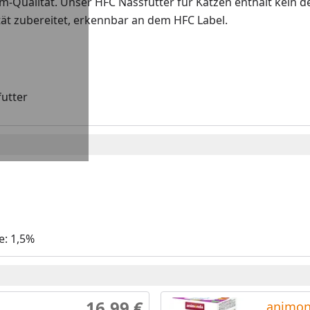
m-Qualität. Unser HFC Nassfutter für Katzen enthält kein de
ität zubereitet, erkennbar an dem HFC Label.
futter
e: 1,5%
16,99 €
animon