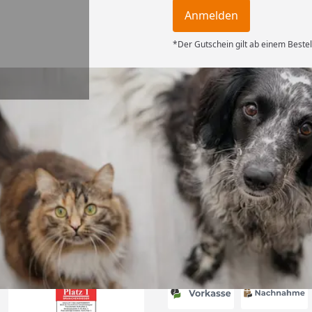
Anmelden
*Der Gutschein gilt ab einem Bestel
Versand
ng mit
ferung, alles
6
Akzeptierte Zahlungsa