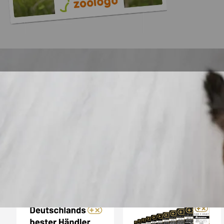
Trusted Shops
„Gute Erfahru
Zoologo,schnelle Lie
top“
4,74
/ 5
31.07.202
23.588 Bewertungen
Auszeichnungen