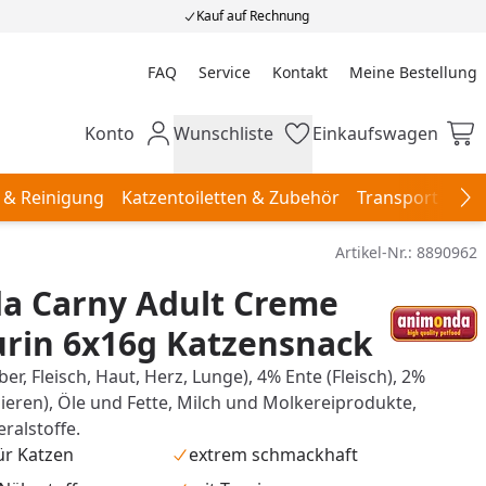
Kauf auf Rechnung
FAQ
Service
Kontakt
Meine Bestellung
Meine Bestellung
Konto
Wunschliste
Einkaufswagen
Mein Konto
Wunschliste
Einkaufswagen
 & Reinigung
Katzentoiletten & Zubehör
Transport & Re
Na
Artikel-Nr.:
8890962
a Carny Adult Creme
rin 6x16g Katzensnack
er, Fleisch, Haut, Herz, Lunge), 4% Ente (Fleisch), 2%
ieren), Öle und Fette, Milch und Molkereiprodukte,
ralstoffe.
ür Katzen
extrem schmackhaft