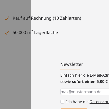
Kauf auf Rechnung (10 Zahlarten)
50.000 m² Lagerfläche
Newsletter
Einfach hier die E-Mail-A
sowie
sofort einen 5,00 
Keine Eingabe erforderlic
Eingabe erforderlich
E-Mail *
Ich habe die
Datensch