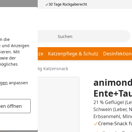
30 Tage Rückgaberecht
Suche
m die
e und Anzeigen
ieren. Mit
Katzenschlafplätze
Katzenpflege & Schutz
Desinfektion
owie der
mögliches
me Ente+Taurin 6x16g Katzensnack
animond
ngen
anpassen
Ente+Tau
21 % Geflügel (Leb
gen öffnen
Schwein (Leber, N
Erbsenmehl, Mine
Creme-Snack f