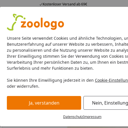
Kostenloser Versand ab 69€
4,74
/ 5
23.588 Bewertungen
Alle Produkte
Angebote
Neuheiten
Sommerhits
Alle Produkte
Unsere Seite verwendet Cookies und ähnliche Technologien, u
Benutzererfahrung auf unserer Website zu verbessern, Inhalt
zu personalisieren und die Nutzung unserer Website zu analys
Katze
Katzenfutter
Futternäpfe & Trinkbrunnen
Ihrer Einwilligung stimmen Sie der Verwendung von Cookies s
Verarbeitung Ihrer persönlichen Daten zu, um Ihnen ein best
Katze
Katzenfutter
Snacks
animonda Carny Adult Cre
Surferlebnis und mehr Funktionen zu bieten.
Startseite
Sie können Ihre Einwilligung jederzeit in den
Cookie-Einstellu
oder widerrufen.
Ja, verstanden
Nein, Einstellun
Datenschutz
Impressum