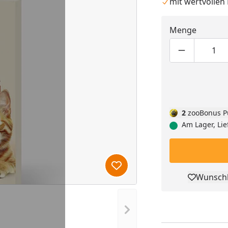
mit wertvollen
Menge
Produktmen
Pro
2
zooBonus P
Am Lager, Lie
Produkt zur Wunschliste hi
Wunschl
Pro
Nächstes Bild anzeigen