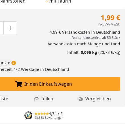
 Nährstoffen
mit Taurin
1,99 €
inkl. 7% MwSt.
ge um eins verringern
duktmenge manuell eingeben
Produktmenge um eins erhöhen
4,99 € Versandkosten in Deutschland
Versandkostenfrei ab 35 Stück
Versandkosten nach Menge und Land
Inhalt:
0,096 kg
(20,73 €/kg)
unkte
ferzeit: 1-2 Werktage in Deutschland
In den Einkaufswagen
In den Einkaufswagen legen
nzufügen
iste
Teilen
Vergleichen
dukt zur Wunschliste hinzufügen
Teilen
Produkt Vergle
4,74
/ 5
23.588 Bewertungen