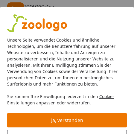
ZOOLOGO-App
Öffnen
Banner schließen
ZOOLOGO
kostenlos - Im App Store
Alle Produkte
Mein Konto
Wunschl
Eink
Unsere Seite verwendet Cookies und ähnliche
4,74
/ 5
Suchen
Technologien, um die Benutzererfahrung auf unserer
Website zu verbessern, Inhalte und Anzeigen zu
personalisieren und die Nutzung unserer Website zu
Hund
Hundefutter
BARF & Frostfutter
Kauartikel & Sn
Startseite
analysieren. Mit Ihrer Einwilligung stimmen Sie der
animonda Meat Chunks 80g Beutel
Verwendung von Cookies sowie der Verarbeitung Ihrer
persönlichen Daten zu, um Ihnen ein bestmögliches
Hundesnack Rind Pur
Surferlebnis und mehr Funktionen zu bieten.
Sie können Ihre Einwilligung jederzeit in den
Cookie-
Einstellungen
anpassen oder widerrufen.
Ja, verstanden