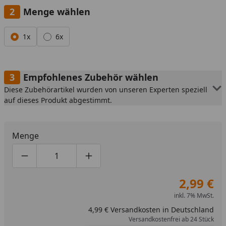
Menge wählen
Alle anzeigen (2)
1x
6x
Empfohlenes Zubehör wählen
Diese Zubehörartikel wurden von unseren Experten speziell
auf dieses Produkt abgestimmt.
Menge
Produktmenge um eins verringern
Produktmenge manuell eingeben
Produktmenge um eins erhöhen
2,99 €
inkl. 7% MwSt.
4,99 € Versandkosten in Deutschland
Versandkostenfrei ab 24 Stück