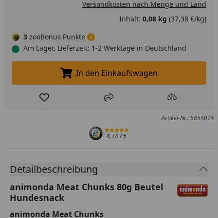
Versandkosten nach Menge und Land
Inhalt:
0,08 kg
(37,38 €/kg)
3
zooBonus Punkte
Am Lager, Lieferzeit: 1-2 Werktage in Deutschland
In den Einkaufswagen
In den Einkaufswagen legen
Produkt zur Wunschliste hinzufügen
Teilen
Produkt Ver
Artikel-Nr.: 5855025
4,74
/ 5
Detailbeschreibung
animonda Meat Chunks 80g Beutel
Hundesnack
animonda Meat Chunks