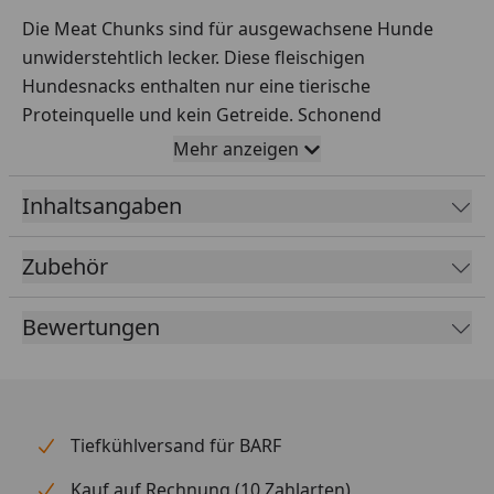
Die Meat Chunks sind für ausgewachsene Hunde
unwiderstehtlich lecker. Diese fleischigen
Hundesnacks enthalten nur eine tierische
Proteinquelle und kein Getreide. Schonend
luftgetrocknet und mit einem Fleischanteil von 98 %
Mehr anzeigen
wird der Hundesnack ohne Zusatz von Zucker und
Soja hergestellt.
Inhaltsangaben
So können auch ernährungssensible Hunde mit
Zubehör
diesem Snack verwöhnt werden.
Fütterungsempfehlung
Bewertungen
Gewicht in kg
Stück pro Tag
3 - 13 kg
1 - 3
20 - 33 kg
4 - 6
Tiefkühlversand für BARF
40 - 60 kg
7 - 9
Kauf auf Rechnung (10 Zahlarten)