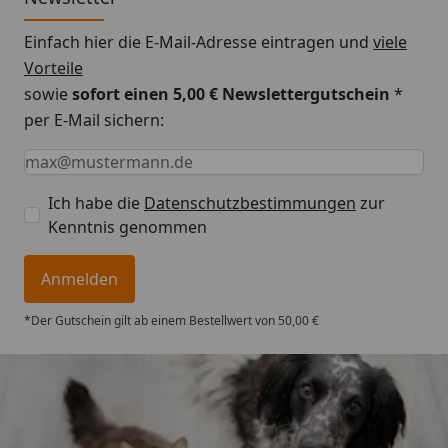
Einfach hier die E-Mail-Adresse eintragen und
viele
Vorteile
sowie
sofort einen 5,00 € Newslettergutschein
*
per E-Mail sichern:
Keine Eingabe erforderlich
Eingabe erforderlich
E-Mail *
Ich habe die
Datenschutzbestimmungen
zur
Kenntnis genommen
Anmelden
*Der Gutschein gilt ab einem Bestellwert von 50,00 €
Trusted Shops