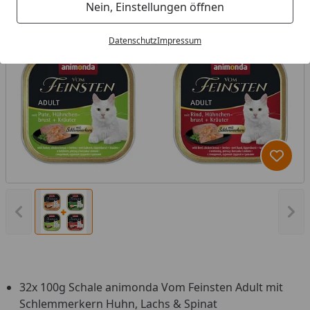
Nein, Einstellungen öffnen
Datenschutz
Impressum
Produk
Vorheriges Bild anzeigen
Näc
32x 100g Schale animonda Vom Feinsten Adult mit
Schlemmerkern Huhn, Lachs & Spinat