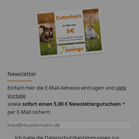
Newsletter
Einfach hier die E-Mail-Adresse eintragen und
viele
Vorteile
sowie
sofort einen 5,00 € Newslettergutschein
*
per E-Mail sichern:
Keine Eingabe erforderlich
Eingabe erforderlich
E-Mail *
Ich habe die
Datenschutzbestimmungen
zur