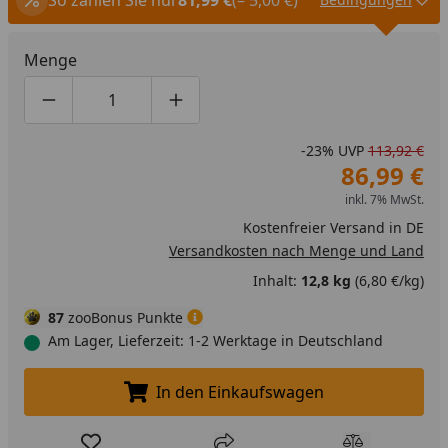
Menge
Produktmenge um eins verringern
Produktmenge manuell eingeben
Produktmenge um eins erhöhen
-23%
UVP
113,92 €
86,99 €
inkl. 7% MwSt.
Kostenfreier Versand in DE
Versandkosten nach Menge und Land
Inhalt:
12,8 kg
(6,80 €/kg)
87
zooBonus Punkte
Am Lager, Lieferzeit: 1-2 Werktage in Deutschland
In den Einkaufswagen
In den Einkaufswagen legen