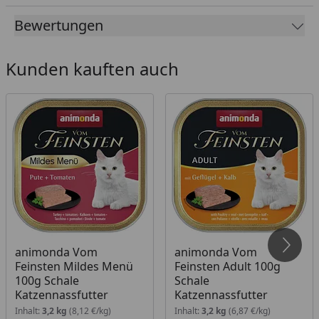
Die fein-stückigen Pasteten versorgen die
Bewertungen
ausgewachsene Katze mit allen lebenswichtigen
Nährstoffen.
Kunden kauften auch
animonda Vom
animonda Vom
Feinsten Mildes Menü
Feinsten Adult 100g
100g Schale
Schale
Katzennassfutter
Katzennassfutter
Inhalt:
3,2 kg
(8,12 €/kg)
Inhalt:
3,2 kg
(6,87 €/kg)