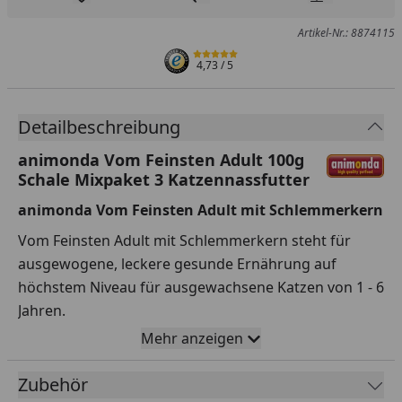
Produkt zur Wunschliste hinzufügen
Teilen
Produkt Ver
Artikel-Nr.: 8874115
4,73
/ 5
Detailbeschreibung
animonda Vom Feinsten Adult 100g
Schale Mixpaket 3 Katzennassfutter
animonda Vom Feinsten Adult mit Schlemmerkern
Vom Feinsten Adult mit Schlemmerkern steht für
ausgewogene, leckere gesunde Ernährung auf
höchstem Niveau für ausgewachsene Katzen von 1 - 6
Jahren.
Mehr anzeigen
Die Qualität der fleischlichen Rohstoffe kombiniert
mit einem Kern aus ausgewählten Feinschmecker-
Zubehör
Zutaten garantieren einen einzigartigen Genuss.