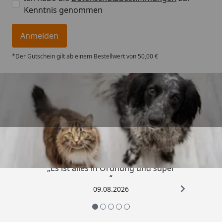
Kenntnis genommen
Anmelden
*Der Gutschein gilt ab einem Bestellwert von 50,00 €
Trusted Shops
4,73
/ 5
„Es ist alles in Ordnung und super
“
09.08.2026