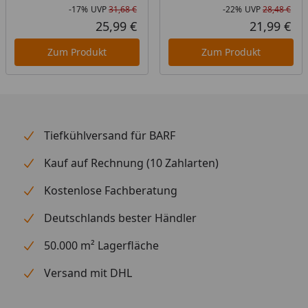
-17%
UVP
31,68 €
-22%
UVP
28,48 €
Rabatt in Prozent
Ursprünglicher Preis
Rab
Urs
25,99 €
21,99 €
Aktueller Preis
Akt
Zum Produkt
Zum Produkt
Tiefkühlversand für BARF
Kauf auf Rechnung (10 Zahlarten)
Kostenlose Fachberatung
Deutschlands bester Händler
50.000 m² Lagerfläche
Versand mit DHL