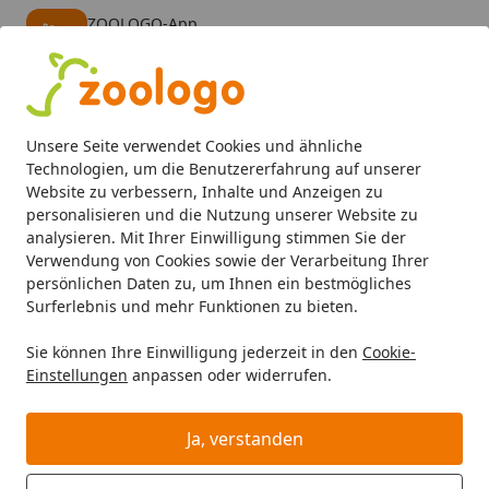
ZOOLOGO-App
Öffnen
Banner schließen
ZOOLOGO
kostenlos - Im App Store
Alle Produkte
Mein Konto
Wunschl
Eink
Unsere Seite verwendet Cookies und ähnliche
4,73
/ 5
Suchen
Technologien, um die Benutzererfahrung auf unserer
Website zu verbessern, Inhalte und Anzeigen zu
personalisieren und die Nutzung unserer Website zu
Katze
Katzenfutter
Nassfutter
Mixpakete
animonda V
Startseite
analysieren. Mit Ihrer Einwilligung stimmen Sie der
animonda Vom Feinsten Adult 100g
Verwendung von Cookies sowie der Verarbeitung Ihrer
persönlichen Daten zu, um Ihnen ein bestmögliches
Schale Mixpaket 3 Katzennassfutter
Surferlebnis und mehr Funktionen zu bieten.
Sie können Ihre Einwilligung jederzeit in den
Cookie-
Einstellungen
anpassen oder widerrufen.
Ja, verstanden