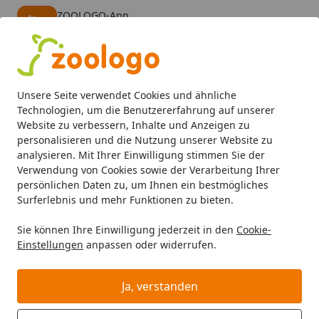
ZOOLOGO-App
Öffnen
Banner schließen
ZOOLOGO
kostenlos - Im App Store
Alle Produkte
Mein Konto
Wunschl
Eink
Unsere Seite verwendet Cookies und ähnliche
4,74
/ 5
Suchen
Technologien, um die Benutzererfahrung auf unserer
Website zu verbessern, Inhalte und Anzeigen zu
personalisieren und die Nutzung unserer Website zu
Katze
Katzenfutter
Trockenfutter
Applaws Huhn & Lach
Startseite
analysieren. Mit Ihrer Einwilligung stimmen Sie der
Applaws Huhn & Lachs
Verwendung von Cookies sowie der Verarbeitung Ihrer
persönlichen Daten zu, um Ihnen ein bestmögliches
Katzentrockenfutter
Surferlebnis und mehr Funktionen zu bieten.
Sie können Ihre Einwilligung jederzeit in den
Cookie-
Einstellungen
anpassen oder widerrufen.
Ja, verstanden