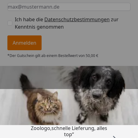
Keine Eingabe erforderlich
Eingabe erforderlich
E-Mail *
Ich habe die
Datenschutzbestimmungen
zur
Kenntnis genommen
Anmelden
*Der Gutschein gilt ab einem Bestellwert von 50,00 €
Trusted Shops
4,74
/ 5
„Gute Erfahrung mit
Zoologo,schnelle Lieferung, alles
top“