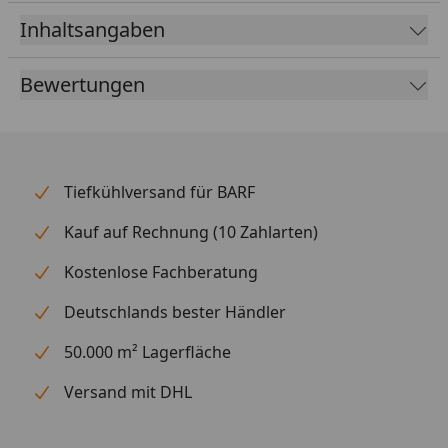
Inhaltsangaben
hochwirksames Mittel gegen Zecken und Flöhe
Floh- und Zeckenschutz bis zu 12 Wochen
Bewertungen
mit dem natürlichen Wirkstoff Pyrethrum aus der
Chrysantheme
Die einmalige Gabe einer ARDAP SPOT-ON Tube
schützt bis zu 4 Wochen vor dem Wiederbefall mit
Tiefkühlversand für BARF
Zecken und Flöhen.
Kauf auf Rechnung (10 Zahlarten)
Gebrauchsanweisung
Kostenlose Fachberatung
Tube öffnen (Kappe drehen um die Versiegelung
zu öffnen)
Deutschlands bester Händler
Zum Auftropfen auf die Haut das Fell
50.000 m² Lagerfläche
auseinaderteilen und die zu verabreichende
Menge/Tubeninhalt direkt auf die Haut in den
Versand mit DHL
Nacken des Tieres auftragen.