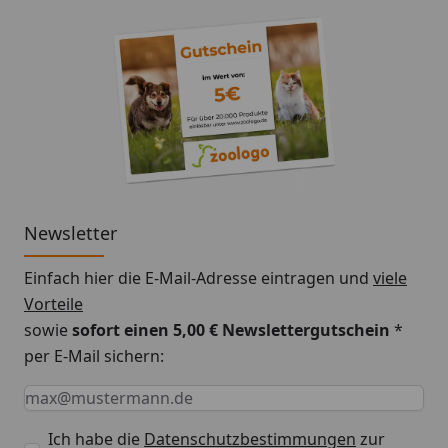
Die Behandlung kann wiederholt werden, falls der
zuvor behandelte Hund mehrfach in heftigen Regen
oder ins Wasser geraten ist. Vor Gebrauch bitte
Packungsbeilage lesen.
Warnhinweis: Insektizide sicher verwenden. Vor
Gebrauch stets Kennzeichnung und
Produktinformation lesen.
Newsletter
Einfach hier die E-Mail-Adresse eintragen und
viele
Vorteile
sowie
sofort einen 5,00 € Newslettergutschein
*
per E-Mail sichern:
Keine Eingabe erforderlich
Eingabe erforderlich
E-Mail *
Ich habe die
Datenschutzbestimmungen
zur