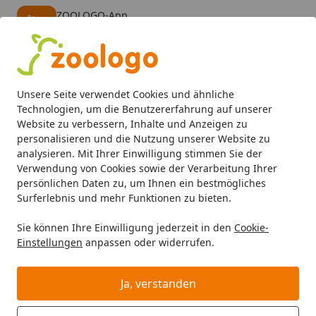
ZOOLOGO-App
Öffnen
Banner schließen
ZOOLOGO
kostenlos - Im App Store
Alle Produkte
Mein Konto
Wunschl
Eink
Unsere Seite verwendet Cookies und ähnliche
4,73
/ 5
Suchen
Technologien, um die Benutzererfahrung auf unserer
Website zu verbessern, Inhalte und Anzeigen zu
personalisieren und die Nutzung unserer Website zu
Hund
Hundepflege & Schutz
Ungezieferschutz
ARDAP 
Startseite
analysieren. Mit Ihrer Einwilligung stimmen Sie der
ARDAP Spot-on gegen Ungeziefer 3
Verwendung von Cookies sowie der Verarbeitung Ihrer
persönlichen Daten zu, um Ihnen ein bestmögliches
x 1 ml für Hunde unter 10
Surferlebnis und mehr Funktionen zu bieten.
Kilogramm
Sie können Ihre Einwilligung jederzeit in den
Cookie-
Einstellungen
anpassen oder widerrufen.
Ja, verstanden