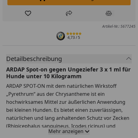
In den Einkaufswagen legen
Produkt zur Wunschliste hinzufügen
Teilen
Produkt Ver
Artikel-Nr.: 5677245
4,73
/ 5
Detailbeschreibung
ARDAP Spot-on gegen Ungeziefer 3 x 1 ml für
Hunde unter 10 Kilogramm
ARDAP SPOT-ON mit dem natürlichen Wirkstoff
„Pyrethrum“ aus der Chrysantheme ist ein
hochwirksames Mittel zur äußerlichen Anwendung
bei kleinen Hunden. Es bietet einen zuverlässigen,
natürlichen und lang anhaltenden Schutz vor Zecken
(Rhipicephalus sanguineus, Icodes ricinus) und
Mehr anzeigen
Flöhen (Ctenocephalides felis, Ctenocephalides canis).