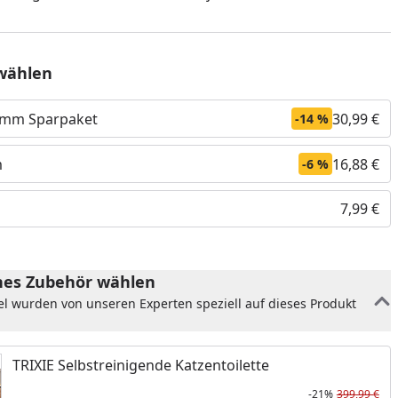
wählen
ramm Sparpaket
30,99 €
-14 %
m
16,88 €
-6 %
7,99 €
es Zubehör wählen
nzufügen
el wurden von unseren Experten speziell auf dieses Produkt
TRIXIE Selbstreinigende Katzentoilette
-21%
399,99 €