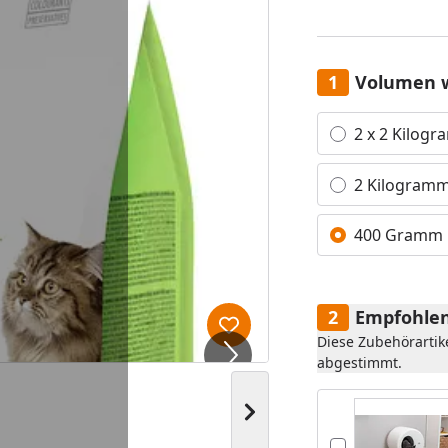
Volumen 
Alle anzeigen (3)
2 x 2 Kilog
2 Kilogram
400 Gramm
Empfohlen
Produkt zur Wunschliste hi
Diese Zubehörartik
abgestimmt.
Nächstes Bild anzeigen