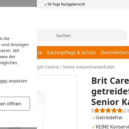
30 Tage Rückgaberecht
Suche
m die
e und Anzeigen
ieren. Mit
Katzenschlafplätze
Katzenpflege & Schutz
Desinfektion
owie der
mögliches
ken getreidefrei Weight Control / Senior Katzentrockenfutter
Brit Car
ngen
anpassen
getreide
Senior K
gen öffnen
5
(2 
Getreidefrei
KEINE Konservi