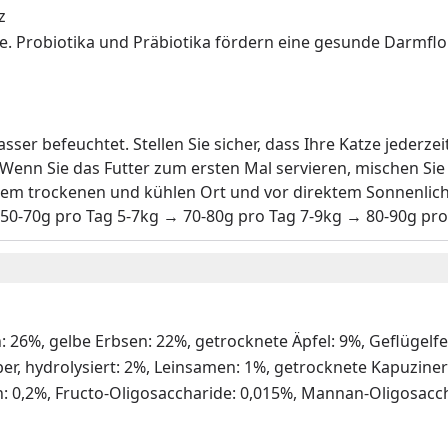
z
e. Probiotika und Präbiotika fördern eine gesunde Darmflor
er befeuchtet. Stellen Sie sicher, dass Ihre Katze jederzei
Wenn Sie das Futter zum ersten Mal servieren, mischen Sie
inem trockenen und kühlen Ort und vor direktem Sonnenlich
 50-70g pro Tag 5-7kg → 70-80g pro Tag 7-9kg → 80-90g pro
 26%, gelbe Erbsen: 22%, getrocknete Äpfel: 9%, Geflügelfet
r, hydrolysiert: 2%, Leinsamen: 1%, getrocknete Kapuzinerk
: 0,2%, Fructo-Oligosaccharide: 0,015%, Mannan-Oligosacch