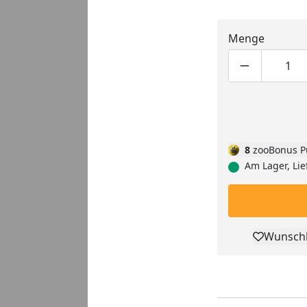
Menge
Produktmen
Pro
8
zooBonus P
Am Lager, Lie
Wunschl
Pro