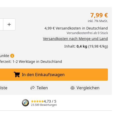
7,99 €
inkl. 7% MwSt.
ge um eins verringern
duktmenge manuell eingeben
Produktmenge um eins erhöhen
4,99 € Versandkosten in Deutschland
Versandkostenfrei ab 9 Stück
Versandkosten nach Menge und Land
Inhalt:
0,4 kg
(19,98 €/kg)
unkte
ferzeit: 1-2 Werktage in Deutschland
In den Einkaufswagen
In den Einkaufswagen legen
iste
Teilen
Vergleichen
dukt zur Wunschliste hinzufügen
Teilen
Produkt Vergle
4,73
/ 5
23.589 Bewertungen