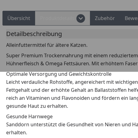
Übersicht
Produktdetails
Zubehör
Bewe
Detailbeschreibung
Alleinfuttermittel für ältere Katzen.
Super Premium Trockennahrung mit einem reduziertem Ene
Hühnerfleisch & Omega Fettsäuren. Mit erhöhtem Faser- 
Optimale Versorgung und Gewichtskontrolle
Leicht verdauliche Rohstoffe, angereichert mit wichtig
Fettgehalt und der erhöhte Gehalt an Ballaststoffen he
reich an Vitaminen und Flavonoiden und fördern ein la
gesunde Haut zu erhalten.
Gesunde Harnwege
Sanddorn unterstützt die Gesundheit von Nieren und Ha
erhalten.