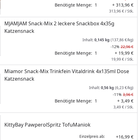
Benötigte Menge:
1
+ 313,96 €
313,96 € / Stk.
MJAMJAM Snack-Mix 2 leckere Snackbox 4x35g
Katzensnack
Inhalt:
0,145 kg
(137,86 €/kg)
-12%
22,96 €
Benötigte Menge:
1
+ 19,99 €
19,99 € / Stk.
Miamor Snack-Mix Trinkfein Vitaldrink 4x135ml Dose
Katzensnack
Inhalt:
0,56 kg
(6,23 €/kg)
-11%
3,96 €
Benötigte Menge:
1
+ 3,49 €
3,49 € / Stk.
KittyBay PawperolSpritz TofuManiok
+16,99 €
Einzelpreis ab: