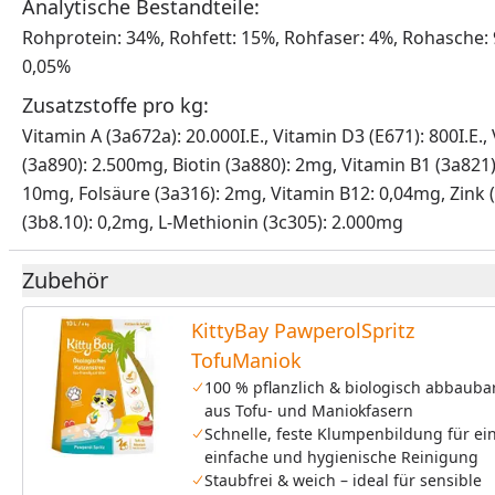
Analytische Bestandteile:
Rohprotein: 34%, Rohfett: 15%, Rohfaser: 4%, Rohasche:
0,05%
Zusatzstoffe pro kg:
Vitamin A (3a672a): 20.000I.E., Vitamin D3 (E671): 800I.E
(3a890): 2.500mg, Biotin (3a880): 2mg, Vitamin B1 (3a82
10mg, Folsäure (3a316): 2mg, Vitamin B12: 0,04mg, Zink
(3b8.10): 0,2mg, L-Methionin (3c305): 2.000mg
Zubehör
KittyBay PawperolSpritz
TofuManiok
100 % pflanzlich & biologisch abbauba
aus Tofu- und Maniokfasern
Schnelle, feste Klumpenbildung für ei
einfache und hygienische Reinigung
Staubfrei & weich – ideal für sensible