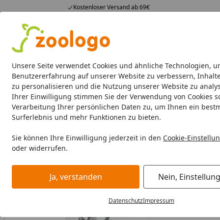
Kostenloser Versand ab 69€
4,73
/ 5
23.589 Bewertungen
Alle Produkte
Angebote
Neuheiten
Sommerhits
Alle Produkte
Unsere Seite verwendet Cookies und ähnliche Technologien, u
Benutzererfahrung auf unserer Website zu verbessern, Inhalt
zu personalisieren und die Nutzung unserer Website zu analys
Katze
Katzenfutter
Futternäpfe & Trinkbrunnen
Ihrer Einwilligung stimmen Sie der Verwendung von Cookies s
Verarbeitung Ihrer persönlichen Daten zu, um Ihnen ein best
Katze
Katzenfutter
Trockenfutter
Brit Care Fresh Chic
Surferlebnis und mehr Funktionen zu bieten.
Startseite
Sie können Ihre Einwilligung jederzeit in den
Cookie-Einstellu
oder widerrufen.
Ja, verstanden
Nein, Einstellun
Datenschutz
Impressum