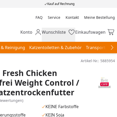
Kauf auf Rechnung
FAQ
Service
Kontakt
Meine Bestellung
Meine Bestellung
Konto
Wunschliste
Einkaufswagen
Mein Konto
Wunschliste
Einkaufswagen
 & Reinigung
Katzentoiletten & Zubehör
Transport & Re
Na
Artikel-Nr.:
5885954
e Fresh Chicken
frei Weight Control /
atzentrockenfutter
Bewertungen)
KEINE Farbstoffe
erungsstoffe
KEIN Soja