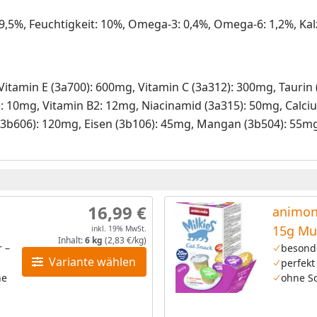
 9,5%, Feuchtigkeit: 10%, Omega-3: 0,4%, Omega-6: 1,2%, K
., Vitamin E (3a700): 600mg, Vitamin C (3a312): 300mg, Taurin
1): 10mg, Vitamin B2: 12mg, Niacinamid (3a315): 50mg, Calc
 (3b606): 120mg, Eisen (3b106): 45mg, Mangan (3b504): 55mg
16,99 €
animon
15g Mu
inkl. 19% MwSt.
Inhalt:
6 kg
(2,83 €/kg)
r –
besond
Variante wählen
perfekt
ne
ohne So