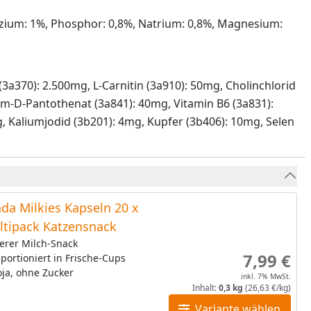
alzium: 1%, Phosphor: 0,8%, Natrium: 0,8%, Magnesium:
 (3a370): 2.500mg, L-Carnitin (3a910): 50mg, Cholinchlorid
ium-D-Pantothenat (3a841): 40mg, Vitamin B6 (3a831):
, Kaliumjodid (3b201): 4mg, Kupfer (3b406): 10mg, Selen
da Milkies Kapseln 20 x
ltipack Katzensnack
erer Milch-Snack
7,99 €
 portioniert in Frische-Cups
ja, ohne Zucker
inkl. 7% MwSt.
Inhalt:
0,3 kg
(26,63 €/kg)
Variante wählen