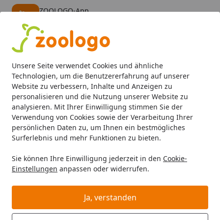
ZOOLOGO-App
Öffnen
Banner schließen
ZOOLOGO
kostenlos - Im App Store
Alle Produkte
Mein Konto
Wunschl
Eink
Unsere Seite verwendet Cookies und ähnliche
4,74
/ 5
Suchen
Technologien, um die Benutzererfahrung auf unserer
Website zu verbessern, Inhalte und Anzeigen zu
personalisieren und die Nutzung unserer Website zu
Hund
Hundefutter
Snacks
Bubeck Bully Biskuit Hund
Startseite
analysieren. Mit Ihrer Einwilligung stimmen Sie der
Bubeck Bully Biskuit Hundesnack
Verwendung von Cookies sowie der Verarbeitung Ihrer
persönlichen Daten zu, um Ihnen ein bestmögliches
4.5
(12 Bewertungen)
Surferlebnis und mehr Funktionen zu bieten.
Sie können Ihre Einwilligung jederzeit in den
Cookie-
Einstellungen
anpassen oder widerrufen.
Ja, verstanden