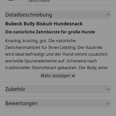
Deutschland
Detailbeschreibung
Bubeck Bully Biskuit Hundesnack
Die natürliche Zahnbürste für große Hunde
Knackig, krachig, gut. Die natürliche
Zwischenmahlzeit für Ihren Liebling. Der Kautrieb
wird ideal befriedigt und der Hund nimmt zusätzlich
wertvolle Spurenelemente auf. Schonend nach
traditioneller Steinofenart gebacken. Der Bully, einer
der ältesten Hundekuchenformen auf dem Markt.
Mehr anzeigen
Schützen das Zahnfleisch
Zubehör
Verhindern Zahnsteinbildung
Befriedigen den Kautrieb
Bewertungen
Stärken die Kaumuskulatur