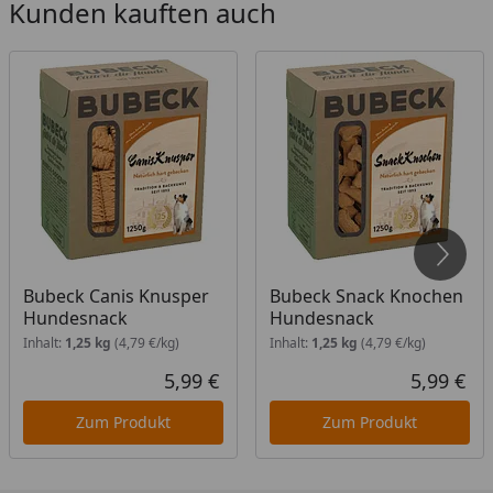
Kunden kauften auch
Regeln die Verdauung
Schmecken traumhaft gut
Seit jeher ohne Zucker und ohne
Konservierungsstoffe!
Länge des Hundekuchens: ca. 12cm
Gewicht des Hundekuchens: ca. 80g
Bei dem beschriebenen Produkt handelt es sich um
ein Naturprodukt, deshalb können Farbe, Größe und
Gewicht von Produkt zu Produkt leicht variieren.
Bubeck Canis Knusper
Bubeck Snack Knochen
Hundesnack
Hundesnack
Fütterungsempfehlung
Inhalt:
1,25 kg
(4,79 €/kg)
Inhalt:
1,25 kg
(4,79 €/kg)
Als Snack. Je nach Größe des Hundes bis zu 1 Stück
5,99 €
5,99 €
täglich.
Aktueller Preis
Akt
Zum Produkt
Zum Produkt