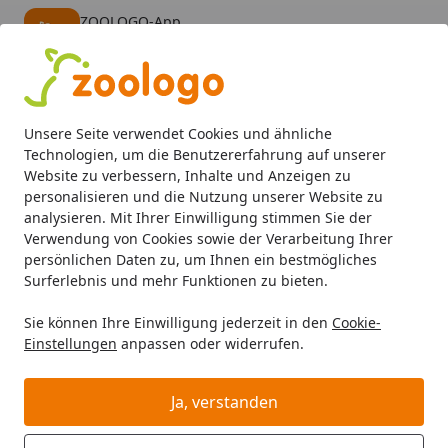
ZOOLOGO-App
Öffnen
Banner schließen
ZOOLOGO
kostenlos - Im App Store
Alle Produkte
Mein Konto
Wunschl
Eink
Unsere Seite verwendet Cookies und ähnliche
4,74
/ 5
Suchen
Technologien, um die Benutzererfahrung auf unserer
Website zu verbessern, Inhalte und Anzeigen zu
personalisieren und die Nutzung unserer Website zu
Hund
Hundefutter
Snacks
Bubeck Carrot Snack Hund
Startseite
analysieren. Mit Ihrer Einwilligung stimmen Sie der
Bubeck Carrot Snack Hundesnack
Verwendung von Cookies sowie der Verarbeitung Ihrer
persönlichen Daten zu, um Ihnen ein bestmögliches
4.6
(5 Bewertungen)
Surferlebnis und mehr Funktionen zu bieten.
Sie können Ihre Einwilligung jederzeit in den
Cookie-
Einstellungen
anpassen oder widerrufen.
Ja, verstanden