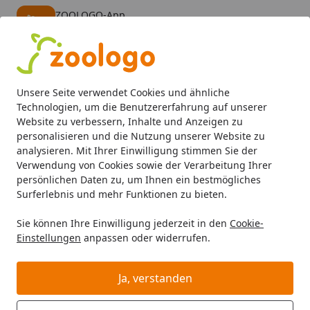
ZOOLOGO-App
Öffnen
Banner schließen
ZOOLOGO
kostenlos - Im App Store
Alle Produkte
Mein Konto
Wunschl
Eink
Unsere Seite verwendet Cookies und ähnliche
4,74
/ 5
Suchen
Technologien, um die Benutzererfahrung auf unserer
Website zu verbessern, Inhalte und Anzeigen zu
personalisieren und die Nutzung unserer Website zu
Hund
Hundefutter
Snacks
Bubeck Pansenbrötchen H
Startseite
analysieren. Mit Ihrer Einwilligung stimmen Sie der
Bubeck Pansenbrötchen
Verwendung von Cookies sowie der Verarbeitung Ihrer
persönlichen Daten zu, um Ihnen ein bestmögliches
Hundesnack
Surferlebnis und mehr Funktionen zu bieten.
5
(4 Bewertungen)
Sie können Ihre Einwilligung jederzeit in den
Cookie-
Einstellungen
anpassen oder widerrufen.
Ja, verstanden