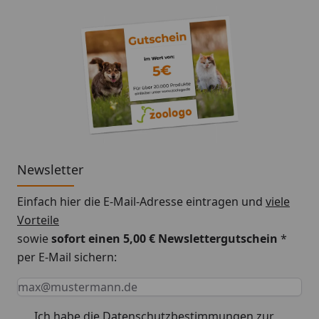
Newsletter
Einfach hier die E-Mail-Adresse eintragen und
viele
Vorteile
sowie
sofort einen 5,00 € Newslettergutschein
*
per E-Mail sichern:
Keine Eingabe erforderlich
Eingabe erforderlich
E-Mail *
Ich habe die
Datenschutzbestimmungen
zur