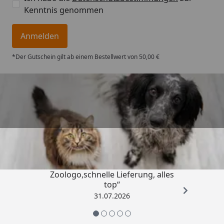
Kenntnis genommen
Anmelden
*Der Gutschein gilt ab einem Bestellwert von 50,00 €
Trusted Shops
4,74
/ 5
„Gute Erfahrung mit
Zoologo,schnelle Lieferung, alles
top“
31.07.2026