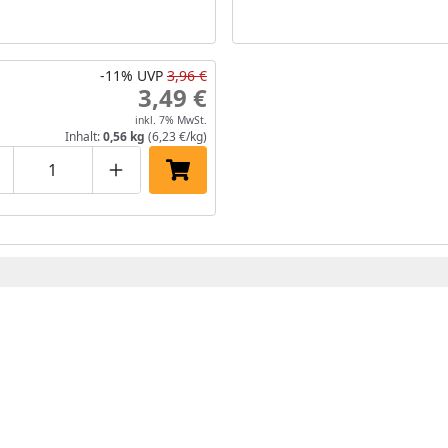
-11%
UVP
3,96 €
3,49 €
inkl. 7% MwSt.
Inhalt:
0,56 kg
(6,23 €/kg)
roduktmenge um eins verringern
Produktmenge manuell eingeben
Produktmenge um eins erhöhen
In den Einkaufswagen legen