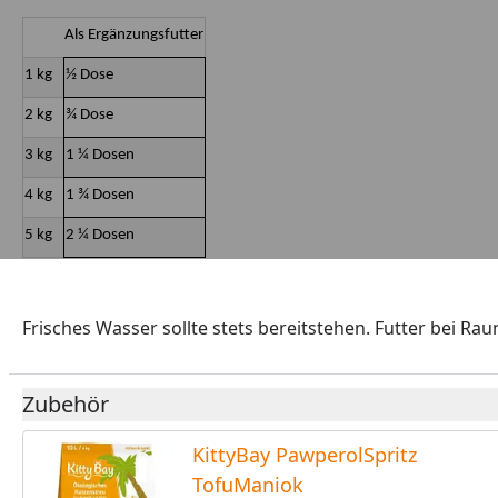
Als Ergänzungsfutter
1 kg
½ Dose
2 kg
¾ Dose
3 kg
1 ¼ Dosen
4 kg
1 ¾ Dosen
5 kg
2 ¼ Dosen
Frisches Wasser sollte stets bereitstehen. Futter bei
Zubehör
KittyBay PawperolSpritz
TofuManiok