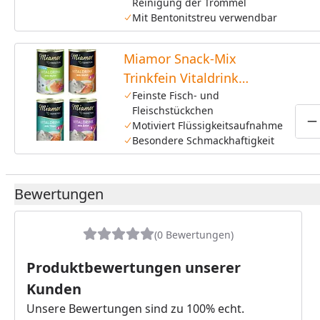
Reinigung der Trommel
Mit Bentonitstreu verwendbar
Miamor Snack-Mix
Trinkfein Vitaldrink
4x135ml Dose
Feinste Fisch- und
Fleischstückchen
Katzensnack
Motiviert Flüssigkeitsaufnahme
P
Besondere Schmackhaftigkeit
Bewertungen
(0 Bewertungen)
Produktbewertungen unserer
Kunden
Unsere Bewertungen sind zu 100% echt.