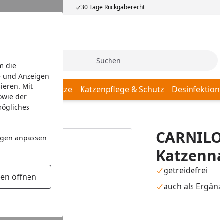
30 Tage Rückgaberecht
Suche
m die
e und Anzeigen
ieren. Mit
Katzenschlafplätze
Katzenpflege & Schutz
Desinfektion
owie der
mögliches
Katzennassfutter
CARNILO
ngen
anpassen
Katzenna
getreidefrei
gen öffnen
auch als Ergän