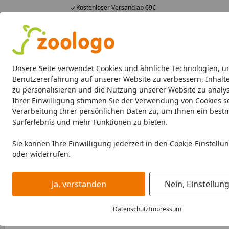
Kostenloser Versand ab 69€
4,73
/ 5
23.591 Bewertungen
Alle Produkte
Angebote
Neuheiten
Sommerhits
Alle Produkte
Unsere Seite verwendet Cookies und ähnliche Technologien, u
Benutzererfahrung auf unserer Website zu verbessern, Inhalt
zu personalisieren und die Nutzung unserer Website zu analys
Katze
Katzenfutter
Futternäpfe & Trinkbrunnen
Ihrer Einwilligung stimmen Sie der Verwendung von Cookies s
Verarbeitung Ihrer persönlichen Daten zu, um Ihnen ein best
Katze
Katzenfutter
Nassfutter
CARNILOVE 100 Gramm 
Surferlebnis und mehr Funktionen zu bieten.
Startseite
Sie können Ihre Einwilligung jederzeit in den
Cookie-Einstellu
oder widerrufen.
Ja, verstanden
Nein, Einstellun
Datenschutz
Impressum