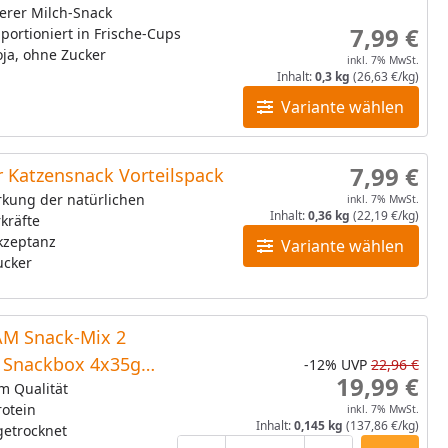
erer Milch-Snack
7,99 €
 portioniert in Frische-Cups
ja, ohne Zucker
inkl. 7% MwSt.
Inhalt:
0,3 kg
(26,63 €/kg)
Variante wählen
7,99 €
 Katzensnack Vorteilspack
rkung der natürlichen
inkl. 7% MwSt.
Inhalt:
0,36 kg
(22,19 €/kg)
kräfte
kzeptanz
Variante wählen
ucker
M Snack-Mix 2
e Snackbox 4x35g
-12%
UVP
22,96 €
19,99 €
snack
m Qualität
otein
inkl. 7% MwSt.
Inhalt:
0,145 kg
(137,86 €/kg)
getrocknet