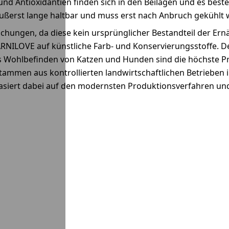
und Antioxidantien finden sich in den Beilagen und es best
 äußerst lange haltbar und muss erst nach Anbruch gekühlt
schungen, da diese kein ursprünglicher Bestandteil der Er
ARNILOVE auf künstliche Farb- und Konservierungsstoffe. De
Wohlbefinden von Katzen und Hunden sind die höchste Pri
e stammen aus kontrollierten landwirtschaftlichen Betriebe
basiert dabei auf den modernsten Produktionsverfahren un