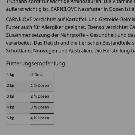
Truthahn sorgt für wichtige Aminosäuren. Die Vitamine 
äußerst wichtig ist. CARNILOVE Nassfutter in Dosen ist
CARNILOVE verzichtet auf Kartoffel- und Getreide-Beimi
Futter auch für Allergiker geeignet. Ebenso verzichtet C
Zusammensetzung der Nährstoffe – Gesundheit und das 
verarbeitet. Das Fleisch und die tierischen Bestandteil
Schottland, Norwegen und Australien. Die Herstellung 
Fütterungsempfehlung
1 kg
½ Dose
2 kg
1 ½ Dosen
3 kg
2 ½ Dosen
4 kg
3 ½ Dosen
5 kg
4 ½ Dosen