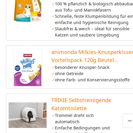
100 % pflanzlich & biologisch abbauba
aus Tofu- und Maniokfasern
Schnelle, feste Klumpenbildung für ei
einfache und hygienische Reinigung
Staubfrei & weich – ideal für sensible
Katzen und saubere Umgebung
animonda Milkies-Knusperkisse
Vorteilspack 120g Beutel
Katzensnack
besonderer Knusper-Snack
ohne Getreide
ohne Farb- und Konservierungsstoffe
TRIXIE Selbstreinigende
Katzentoilette
Trommel dreht sich
automatisch
P
Einfache Bedingungen und