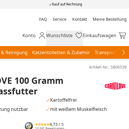
Kauf auf Rechnung
FAQ
Service
Kontakt
Meine Bestellung
Meine Bestellung
Konto
Wunschliste
Einkaufswagen
Mein Konto
Wunschliste
Einkaufswagen
 & Reinigung
Katzentoiletten & Zubehör
Transport & Re
Na
Artikel-Nr.:
5806539
VE 100 Gramm
ssfutter
Kartoffelfrei
zung nutzbar
mit weißem Muskelfleisch
4,73
/ 5
23.591 Bewertungen