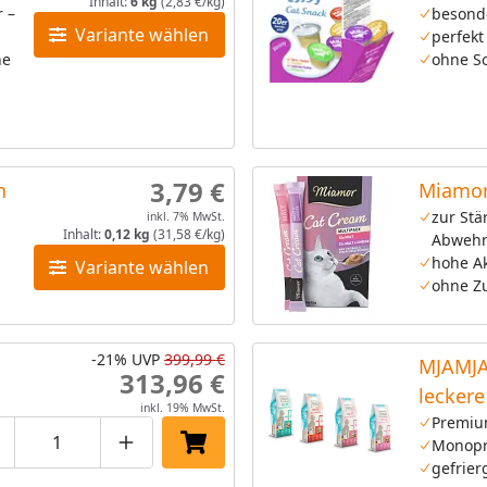
Inhalt:
6 kg
(2,83 €/kg)
r –
besond
Variante wählen
perfekt
ne
ohne So
3,79 €
n
Miamor
zur Stä
inkl. 7% MwSt.
Inhalt:
0,12 kg
(31,58 €/kg)
Abwehr
hohe A
Variante wählen
ohne Z
-21%
UVP
399,99 €
MJAMJA
313,96 €
lecker
inkl. 19% MwSt.
Katzen
Premiu
Monopr
roduktmenge um eins verringern
Produktmenge manuell eingeben
Produktmenge um eins erhöhen
In den Einkaufswagen legen
gefrier