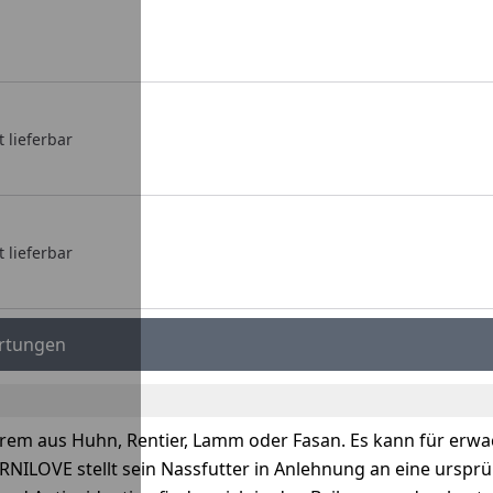
t lieferbar
t lieferbar
rtungen
rem aus Huhn, Rentier, Lamm oder Fasan. Es kann für erw
CARNILOVE stellt sein Nassfutter in Anlehnung an eine urspr