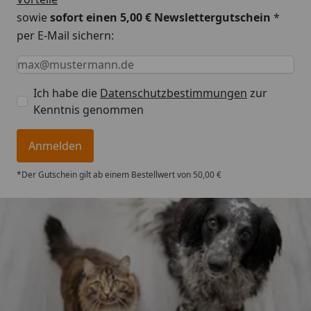
sowie
sofort einen 5,00 € Newslettergutschein
*
per E-Mail sichern:
Bei Zimmertemperatur servieren. Die Futtermenge
Keine Eingabe erforderlich
Eingabe erforderlich
E-Mail *
kann je nach Konstitution und Aktivität des Hundes
variieren. Stellen Sie sicher stets ausreichend frisches
Ich habe die
Datenschutzbestimmungen
zur
Trinkwasser zur Verfügung steht. An einem kühlen
Kenntnis genommen
und trockenen Platz aufbewahren. Nach dem Öffnen
im Kühlschrank aufbewahren und innerhalb von 3
Anmelden
Tagen verbrauchen.
*Der Gutschein gilt ab einem Bestellwert von 50,00 €
Trusted Shops
4,74
/ 5