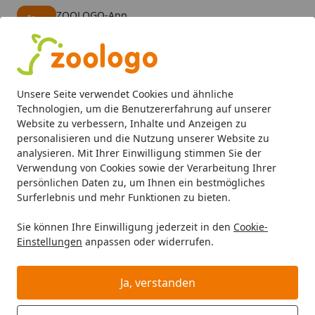
ZOOLOGO-App
Öffnen
Banner schließen
ZOOLOGO
kostenlos - Im App Store
Alle Produkte
Mein Konto
Wunschl
Eink
Unsere Seite verwendet Cookies und ähnliche
4,74
/ 5
Suchen
Technologien, um die Benutzererfahrung auf unserer
Website zu verbessern, Inhalte und Anzeigen zu
personalisieren und die Nutzung unserer Website zu
Hund
Hundefutter
Nassfutter
CARNILOVE Pieces in P
Startseite
analysieren. Mit Ihrer Einwilligung stimmen Sie der
CARNILOVE Pieces in Paté 300
Verwendung von Cookies sowie der Verarbeitung Ihrer
persönlichen Daten zu, um Ihnen ein bestmögliches
Gramm Hundenassfutter
Surferlebnis und mehr Funktionen zu bieten.
BALD VERGRIFFEN
Sie können Ihre Einwilligung jederzeit in den
Cookie-
Einstellungen
anpassen oder widerrufen.
Ja, verstanden