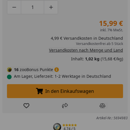
Produktmenge um eins verringern
Produktmenge manuell eingeben
Produktmenge um eins erhöhen
15,99 €
inkl. 7% MwSt.
4,99 € Versandkosten in Deutschland
Versandkostenfrei ab 5 Stück
Versandkosten nach Menge und Land
Inhalt:
1,02 kg
(15,68 €/kg)
16
zooBonus Punkte
Am Lager, Lieferzeit: 1-2 Werktage in Deutschland
In den Einkaufswagen
In den Einkaufswagen legen
Produkt zur Wunschliste hinzufügen
Teilen
Produkt Ver
Artikel-Nr.: 5694983
4,74
/ 5