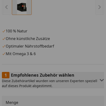
Vorheriges Bild anzeigen
Näc
100 % Natur
Ohne künstliche Zusätze
Optimaler Nährstoffbedarf
Mit Omega 3 & 6
Empfohlenes Zubehör wählen
Diese Zubehörartikel wurden von unseren Experten speziell
auf dieses Produkt abgestimmt.
Menge