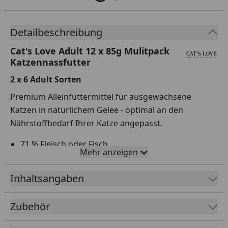
Detailbeschreibung
Cat's Love Adult 12 x 85g Mulitpack
Katzennassfutter
2 x 6 Adult Sorten
Premium Alleinfuttermittel für ausgewachsene
Katzen in natürlichem Gelee - optimal an den
Nährstoffbedarf Ihrer Katze angepasst.
71 % Fleisch oder Fisch
Mehr anzeigen
100 % Natur
Mit Omega 3 & 6
Inhaltsangaben
Ohne Getreide, Gluten, Knochenmehl, künstliche
Zubehör
Farb-, Aroma- und Konsverierungsstoffe,
Zuckerzusatz, Schlachtabfälle, Geschmacksverstärker,