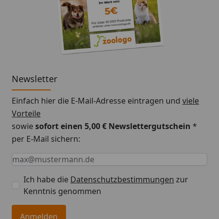
Verfügung stehen.
Newsletter
Einfach hier die E-Mail-Adresse eintragen und
viele
Vorteile
sowie
sofort einen 5,00 € Newslettergutschein
*
per E-Mail sichern:
Keine Eingabe erforderlich
Eingabe erforderlich
E-Mail *
Ich habe die
Datenschutzbestimmungen
zur
Kenntnis genommen
Anmelden