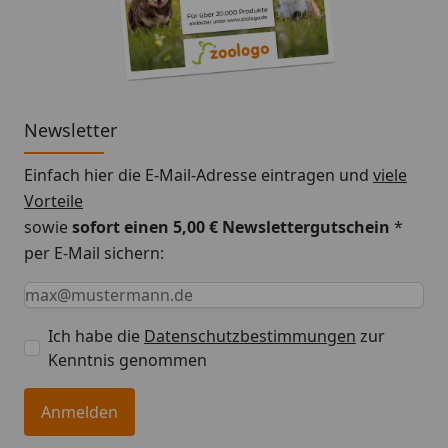
Newsletter
Einfach hier die E-Mail-Adresse eintragen und
viele
Vorteile
sowie
sofort einen 5,00 € Newslettergutschein
*
per E-Mail sichern:
Keine Eingabe erforderlich
Eingabe erforderlich
E-Mail *
Ich habe die
Datenschutzbestimmungen
zur
Kenntnis genommen
Anmelden