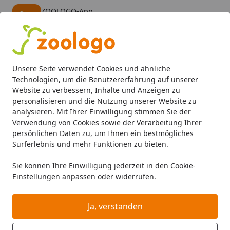
ZOOLOGO-App
Öffnen
Banner schließen
ZOOLOGO
kostenlos - Im App Store
Alle Produkte
Mein Konto
Wunschl
Eink
Unsere Seite verwendet Cookies und ähnliche
4,74
/ 5
Suchen
Technologien, um die Benutzererfahrung auf unserer
Website zu verbessern, Inhalte und Anzeigen zu
personalisieren und die Nutzung unserer Website zu
Katze
Katzenfutter
Nassfutter
Cat's Love Adult Mix 2
Startseite
analysieren. Mit Ihrer Einwilligung stimmen Sie der
Cat's Love Adult Mix 200g Dose
Verwendung von Cookies sowie der Verarbeitung Ihrer
persönlichen Daten zu, um Ihnen ein bestmögliches
Katzennassfutter
Surferlebnis und mehr Funktionen zu bieten.
Sie können Ihre Einwilligung jederzeit in den
Cookie-
Einstellungen
anpassen oder widerrufen.
Ja, verstanden