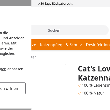
30 Tage Rückgaberecht
Suche
m die
e und Anzeigen
ieren. Mit
Katzenschlafplätze
Katzenpflege & Schutz
Desinfektion
owie der
mögliches
Dose Katzennassfutter
Cat's Lo
ngen
anpassen
Katzenna
100 % Lebensmi
gen öffnen
100 % Natur