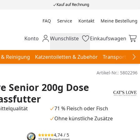
Kauf auf Rechnung
FAQ
Service
Kontakt
Meine Bestellung
Meine Bestellung
Konto
Wunschliste
Einkaufswagen
Mein Konto
Wunschliste
Einkaufswagen
 & Reinigung
Katzentoiletten & Zubehör
Transport & Re
Na
Artikel-Nr.:
5802296
ve Senior 200g Dose
ssfutter
ttelqualität
71 % Fleisch oder Fisch
Ohne künstliche Zusätze
4,74
/ 5
23.588 Bewertungen