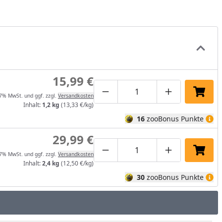
15,99 €
Produktmenge um eins verrin
Produktmenge manuel
Produktmenge
In de
 7% MwSt. und ggf. zzgl.
Versandkosten
Inhalt:
1,2 kg
(13,33 €/kg)
16
zooBonus Punkte
29,99 €
Produktmenge um eins verrin
Produktmenge manuel
Produktmenge
In de
 7% MwSt. und ggf. zzgl.
Versandkosten
Inhalt:
2,4 kg
(12,50 €/kg)
30
zooBonus Punkte