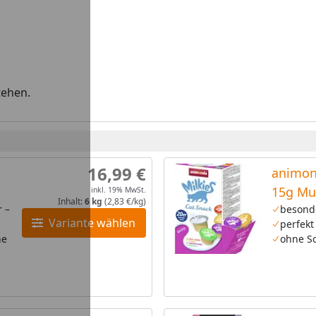
tehen.
16,99 €
animon
15g Mu
inkl. 19% MwSt.
Inhalt:
6 kg
(2,83 €/kg)
r –
besond
Variante wählen
perfekt
ne
ohne So