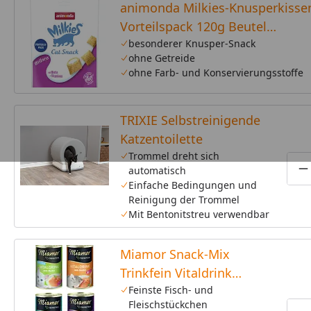
animonda Milkies-Knusperkisse
Vorteilspack 120g Beutel
Katzensnack
besonderer Knusper-Snack
ohne Getreide
ohne Farb- und Konservierungsstoffe
TRIXIE Selbstreinigende
Katzentoilette
Trommel dreht sich
automatisch
P
Einfache Bedingungen und
Reinigung der Trommel
Mit Bentonitstreu verwendbar
Miamor Snack-Mix
Trinkfein Vitaldrink
4x135ml Dose
Feinste Fisch- und
Fleischstückchen
Katzensnack