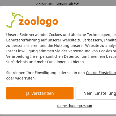
Kostenloser Versand ab 69€
4,74
/ 5
23.588 Bewertungen
Alle Produkte
Angebote
Neuheiten
Sommerhits
Alle Produkte
Unsere Seite verwendet Cookies und ähnliche Technologien, u
Benutzererfahrung auf unserer Website zu verbessern, Inhalt
zu personalisieren und die Nutzung unserer Website zu analys
Katze
Katzenfutter
Futternäpfe & Trinkbrunnen
Ihrer Einwilligung stimmen Sie der Verwendung von Cookies s
Verarbeitung Ihrer persönlichen Daten zu, um Ihnen ein best
Katze
Katzenfutter
Nassfutter
Cat's Love Senior 200g 
Surferlebnis und mehr Funktionen zu bieten.
Startseite
Sie können Ihre Einwilligung jederzeit in den
Cookie-Einstellu
oder widerrufen.
Ja, verstanden
Nein, Einstellun
Datenschutz
Impressum