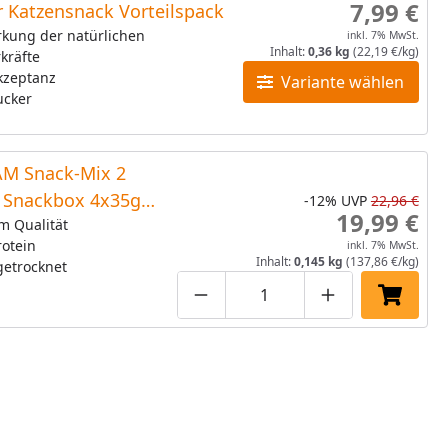
7,99 €
 Katzensnack Vorteilspack
rkung der natürlichen
inkl. 7% MwSt.
Inhalt:
0,36 kg
(22,19 €/kg)
kräfte
kzeptanz
Variante wählen
ucker
M Snack-Mix 2
e Snackbox 4x35g
-12%
UVP
22,96 €
19,99 €
snack
m Qualität
otein
inkl. 7% MwSt.
Inhalt:
0,145 kg
(137,86 €/kg)
getrocknet
Produktmenge um eins verringe
Produktmenge manuell
Produktmenge 
In den 