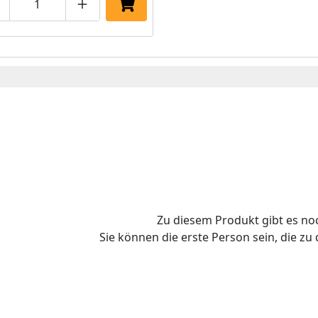
roduktmenge um eins verringern
Produktmenge manuell eingeben
Produktmenge um eins erhöhen
In den Einkaufswagen legen
Zu diesem Produkt gibt es n
Sie können die erste Person sein, die z