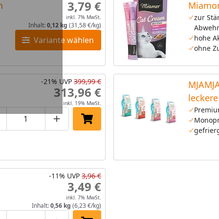
3,79 €
n
Miamor
zur Stä
inkl. 7% MwSt.
Inhalt:
0,12 kg
(31,58 €/kg)
Abwehr
hohe A
Variante wählen
ohne Z
-21%
UVP
399,99 €
MJAMJA
313,96 €
lecker
inkl. 19% MwSt.
Katzen
Premiu
Monopr
roduktmenge um eins verringern
Produktmenge manuell eingeben
Produktmenge um eins erhöhen
In den Einkaufswagen legen
gefrier
-11%
UVP
3,96 €
3,49 €
inkl. 7% MwSt.
Inhalt:
0,56 kg
(6,23 €/kg)