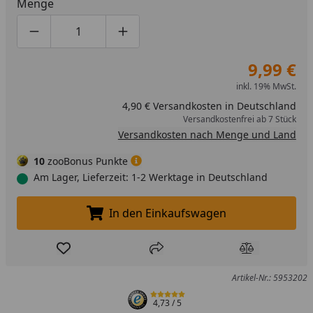
Menge
Produktmenge um eins verringern
Produktmenge manuell eingeben
Produktmenge um eins erhöhen
9,99 €
inkl. 19% MwSt.
4,90 € Versandkosten in Deutschland
Versandkostenfrei ab 7 Stück
Versandkosten nach Menge und Land
10
zooBonus Punkte
Am Lager, Lieferzeit: 1-2 Werktage in Deutschland
In den Einkaufswagen
In den Einkaufswagen legen
Produkt zur Wunschliste hinzufügen
Teilen
Produkt Ver
Artikel-Nr.: 5953202
4,73
/ 5