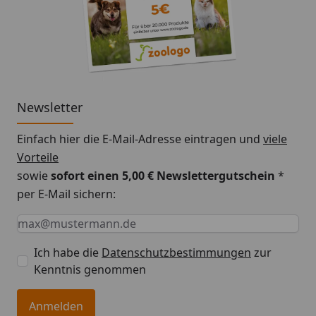
Newsletter
Einfach hier die E-Mail-Adresse eintragen und
viele
Vorteile
sowie
sofort einen 5,00 € Newslettergutschein
*
per E-Mail sichern:
Keine Eingabe erforderlich
Eingabe erforderlich
E-Mail *
Ich habe die
Datenschutzbestimmungen
zur
Kenntnis genommen
Anmelden