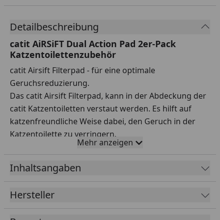
Detailbeschreibung
catit AiRSiFT Dual Action Pad 2er-Pack
Katzentoilettenzubehör
catit Airsift Filterpad - für eine optimale
Geruchsreduzierung.
Das catit Airsift Filterpad, kann in der Abdeckung der
catit Katzentoiletten verstaut werden. Es hilft auf
katzenfreundliche Weise dabei, den Geruch in der
Katzentoilette zu verringern.
Mehr anzeigen
Unser neues catit Airsift Filterpad besteht aus
unserem leistungsstarker catit Magic Blue
Inhaltsangaben
Ammoniak-Blocker und Aktivkohle, zum effektiven
Einschluss von unangenehmen Gerüchen.
Hersteller