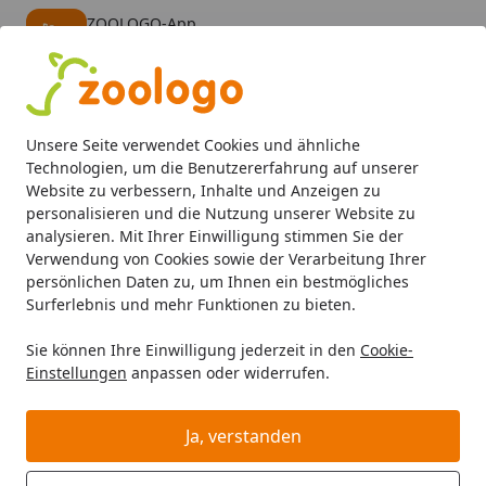
ZOOLOGO-App
Öffnen
Banner schließen
ZOOLOGO
kostenlos - Im App Store
Alle Produkte
Mein Konto
Wunschl
Eink
Unsere Seite verwendet Cookies und ähnliche
4,73
/ 5
Suchen
Technologien, um die Benutzererfahrung auf unserer
Website zu verbessern, Inhalte und Anzeigen zu
personalisieren und die Nutzung unserer Website zu
Katze
Katzentoiletten & Zubehör
Zubehör
catit AiRSi
Startseite
analysieren. Mit Ihrer Einwilligung stimmen Sie der
catit AiRSiFT Dual Action Pad 2er-
Verwendung von Cookies sowie der Verarbeitung Ihrer
persönlichen Daten zu, um Ihnen ein bestmögliches
Pack Katzentoilettenzubehör
Surferlebnis und mehr Funktionen zu bieten.
BALD VERGRIFFEN
Sie können Ihre Einwilligung jederzeit in den
Cookie-
Einstellungen
anpassen oder widerrufen.
Ja, verstanden