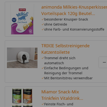
animonda Milkies-Knusperkisse
Vorteilspack 120g Beutel
Katzensnack
besonderer Knusper-Snack
ohne Getreide
ohne Farb- und Konservierungsstoffe
TRIXIE Selbstreinigende
Katzentoilette
Trommel dreht sich
automatisch
P
Einfache Bedingungen und
Reinigung der Trommel
Mit Bentonitstreu verwendbar
Miamor Snack-Mix
Trinkfein Vitaldrink
4x135ml Dose
Feinste Fisch- und