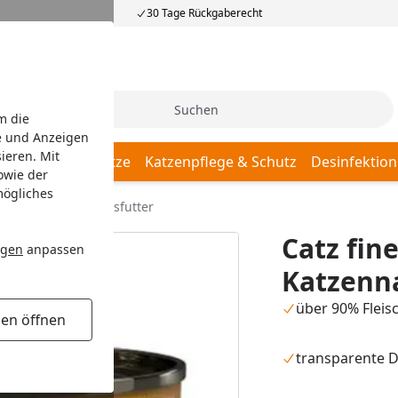
30 Tage Rückgaberecht
Suche
m die
e und Anzeigen
ieren. Mit
Katzenschlafplätze
Katzenpflege & Schutz
Desinfektion
owie der
mögliches
00 Gramm Katzennassfutter
Catz fin
ngen
anpassen
Katzenna
über 90% Fleisc
gen öffnen
transparente D