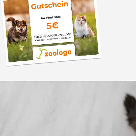
Trusted Shops
„Gute Erfahru
Zoologo,schnelle Lie
top“
4,74
/ 5
31.07.202
23.588 Bewertungen