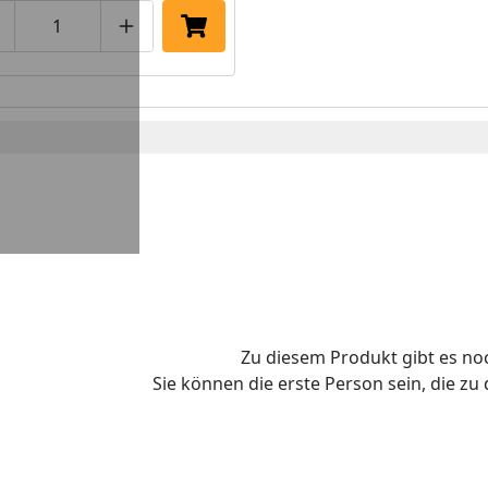
roduktmenge um eins verringern
Produktmenge manuell eingeben
Produktmenge um eins erhöhen
In den Einkaufswagen legen
Zu diesem Produkt gibt es n
Sie können die erste Person sein, die z