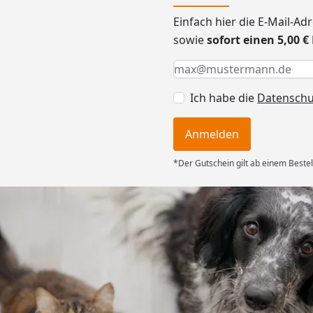
Einfach hier die E-Mail-A
sowie
sofort einen 5,00 
Keine Eingabe erforderlic
Eingabe erforderlich
E-Mail *
Ich habe die
Datensch
Anmelden
*Der Gutschein gilt ab einem Bestel
Versand
ng mit
ferung, alles
6