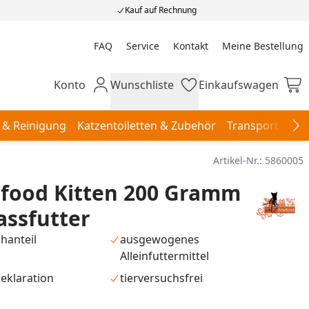
Kauf auf Rechnung
FAQ
Service
Kontakt
Meine Bestellung
Meine Bestellung
Konto
Wunschliste
Einkaufswagen
Mein Konto
Wunschliste
Einkaufswagen
 & Reinigung
Katzentoiletten & Zubehör
Transport & Re
Na
Artikel-Nr.:
5860005
efood Kitten 200 Gramm
ssfutter
hanteil
ausgewogenes
Alleinfuttermittel
eklaration
tierversuchsfrei