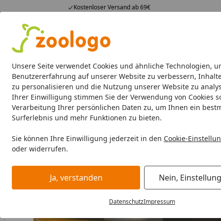
Kostenloser Versand ab 69€
4,74
/ 5
23.588 Bewertungen
Alle Produkte
Angebote
Neuheiten
Sommerhits
Alle Produkte
Unsere Seite verwendet Cookies und ähnliche Technologien, u
Benutzererfahrung auf unserer Website zu verbessern, Inhalt
zu personalisieren und die Nutzung unserer Website zu analys
Katze
Katzenfutter
Futternäpfe & Trinkbrunnen
Ihrer Einwilligung stimmen Sie der Verwendung von Cookies s
Verarbeitung Ihrer persönlichen Daten zu, um Ihnen ein best
Katze
Katzenfutter
Nassfutter
Catz finefood Kitten 2
Surferlebnis und mehr Funktionen zu bieten.
Startseite
Sie können Ihre Einwilligung jederzeit in den
Cookie-Einstellu
oder widerrufen.
Ja, verstanden
Nein, Einstellun
Datenschutz
Impressum