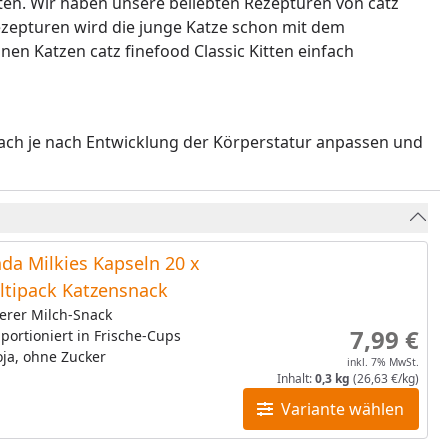
Kitten. Wir haben unsere beliebten Rezepturen von catz
zepturen wird die junge Katze schon mit dem
nen Katzen catz finefood Classic Kitten einfach
anach je nach Entwicklung der Körperstatur anpassen und
da Milkies Kapseln 20 x
ltipack Katzensnack
erer Milch-Snack
7,99 €
 portioniert in Frische-Cups
ja, ohne Zucker
inkl. 7% MwSt.
Inhalt:
0,3 kg
(26,63 €/kg)
Variante wählen