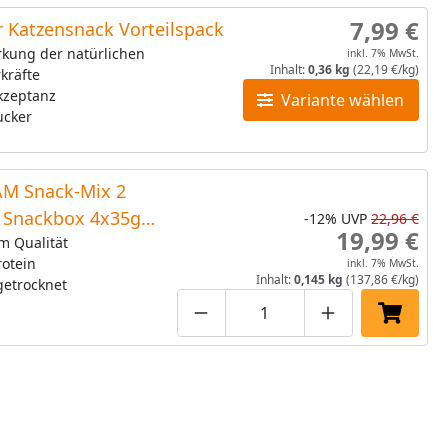
7,99 €
 Katzensnack Vorteilspack
rkung der natürlichen
inkl. 7% MwSt.
Inhalt:
0,36 kg
(22,19 €/kg)
kräfte
kzeptanz
Variante wählen
ucker
M Snack-Mix 2
e Snackbox 4x35g
-12%
UVP
22,96 €
19,99 €
snack
m Qualität
otein
inkl. 7% MwSt.
Inhalt:
0,145 kg
(137,86 €/kg)
getrocknet
Produktmenge um eins verringe
Produktmenge manuell
Produktmenge 
In den 