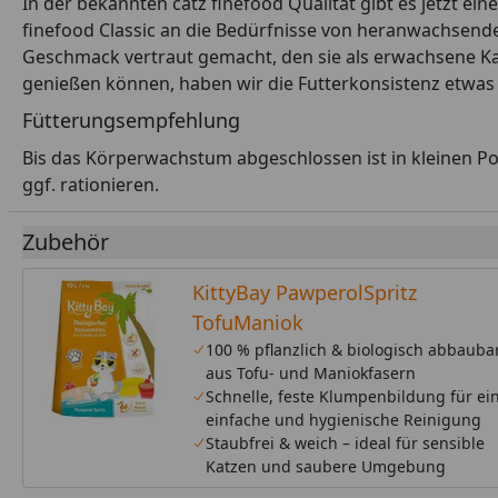
In der bekannten catz finefood Qualität gibt es jetzt ein
finefood Classic an die Bedürfnisse von heranwachsend
Geschmack vertraut gemacht, den sie als erwachsene Katze
genießen können, haben wir die Futterkonsistenz etwas f
Fütterungsempfehlung
Bis das Körperwachstum abgeschlossen ist in kleinen Po
ggf. rationieren.
Zubehör
KittyBay PawperolSpritz
TofuManiok
100 % pflanzlich & biologisch abbauba
aus Tofu- und Maniokfasern
Schnelle, feste Klumpenbildung für ei
einfache und hygienische Reinigung
Staubfrei & weich – ideal für sensible
Katzen und saubere Umgebung