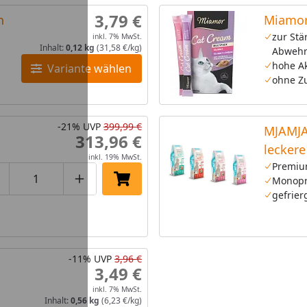
3,79 €
n
Miamor
zur Stä
inkl. 7% MwSt.
Inhalt:
0,12 kg
(31,58 €/kg)
Abwehr
hohe A
Variante wählen
ohne Z
-21%
UVP
399,99 €
MJAMJA
313,96 €
lecker
inkl. 19% MwSt.
Katzen
Premiu
Monopr
roduktmenge um eins verringern
Produktmenge manuell eingeben
Produktmenge um eins erhöhen
In den Einkaufswagen legen
gefrier
-11%
UVP
3,96 €
3,49 €
inkl. 7% MwSt.
Inhalt:
0,56 kg
(6,23 €/kg)