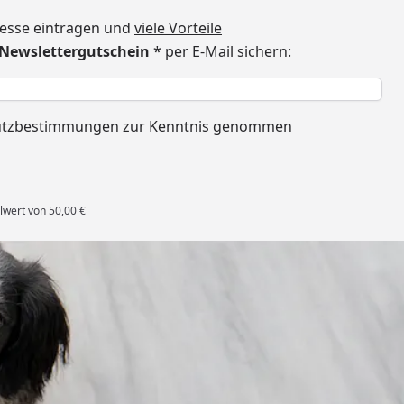
dresse eintragen und
viele Vorteile
€ Newslettergutschein
* per E-Mail sichern:
h
utzbestimmungen
zur Kenntnis genommen
lwert von 50,00 €