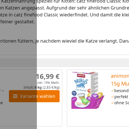
e Katzennahrung speziell für Kitten: catz finefood Classic 
en Katzen angepasst. Aufgrund der sehr ähnlichen Grundre
 in catz finefood Classic wiederfindet. Und damit die klei
einer gestaltet.
rtionen füttern, je nachdem wieviel die Katze verlangt. D
16,99 €
animon
15g Mu
inkl. 19% MwSt.
Inhalt:
6 kg
(2,83 €/kg)
r –
besond
Variante wählen
perfekt
ne
ohne So