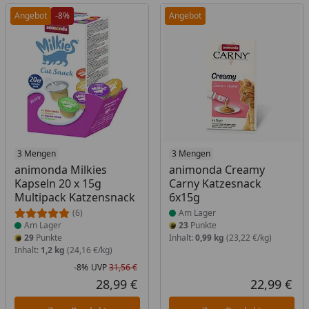
Angebot
-8%
Angebot
Produkt am Lager
3 Mengen
Produkt am Lager
3 Mengen
animonda Milkies
animonda Creamy
Kapseln 20 x 15g
Carny Katzesnack
Multipack Katzensnack
6x15g
(6)
Am Lager
Am Lager
23
Punkte
29
Punkte
Inhalt:
0,99 kg
(23,22 €/kg)
Inhalt:
1,2 kg
(24,16 €/kg)
-8%
UVP
31,56 €
Rabatt in Prozent
Ursprünglicher Preis
28,99 €
22,99 €
Aktueller Preis
Akt