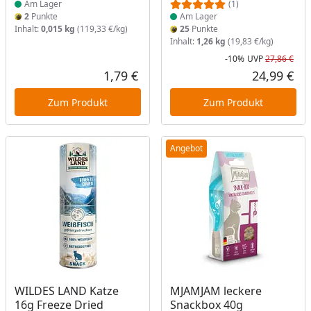
Am Lager
(1)
2
Punkte
Am Lager
Inhalt:
0,015 kg
(119,33 €/kg)
25
Punkte
Inhalt:
1,26 kg
(19,83 €/kg)
-10%
UVP
27,86 €
Rab
Urs
1,79 €
24,99 €
Aktueller Preis
Akt
Zum Produkt
Zum Produkt
Angebot
Produkt am Lager
Produkt am Lager
WILDES LAND Katze
MJAMJAM leckere
16g Freeze Dried
Snackbox 40g