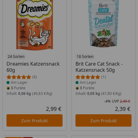
Produkt am Lager
24 Sorten
Produkt am Lager
18 Sorten
Dreamies Katzensnack
Brit Care Cat Snack -
60g
Katzensnack 50g
(6)
(1)
Am Lager
Am Lager
3
Punkte
3
Punkte
Inhalt:
0,06 kg
(49,83 €/kg)
Inhalt:
0,05 kg
(47,80 €/kg)
-4%
UVP
2,49 €
Rab
Urs
2,99 €
2,39 €
Aktueller Preis
Akt
Zum Produkt
Zum Produkt