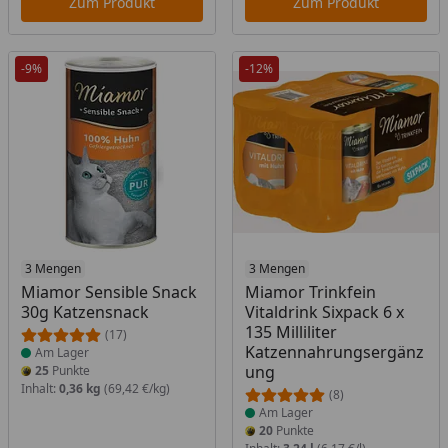
Zum Produkt
Zum Produkt
-9%
-12%
Produkt am Lager
3 Mengen
Produkt am Lager
3 Mengen
Miamor Sensible Snack
Miamor Trinkfein
30g Katzensnack
Vitaldrink Sixpack 6 x
135 Milliliter
(17)
Katzennahrungsergänz
Am Lager
ung
25
Punkte
Inhalt:
0,36 kg
(69,42 €/kg)
(8)
Am Lager
20
Punkte