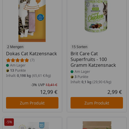
Produkt am Lager
2 Mengen
Produkt am Lager
15 Sorten
Dokas Cat Katzensnack
Brit Care Cat
Superfruits - 100
(7)
Gramm Katzensnack
Am Lager
13
Punkte
Am Lager
Inhalt:
0,198 kg
(65,61 €/kg)
3
Punkte
Inhalt:
0,1 kg
(29,90 €/kg)
-3%
UVP
13,41 €
Rabatt in Prozent
Ursprünglicher Preis
12,99 €
2,99 €
Aktueller Preis
Akt
Zum Produkt
Zum Produkt
-5%