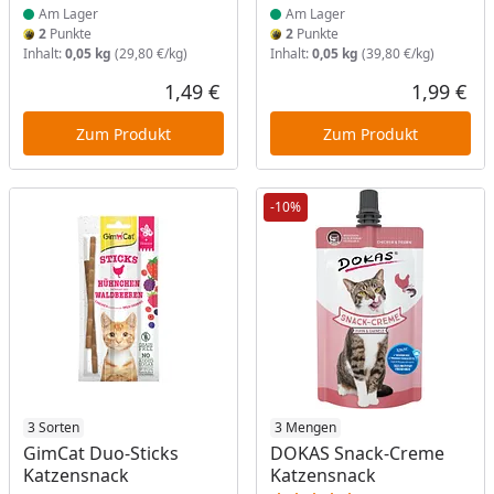
Am Lager
Am Lager
2
Punkte
2
Punkte
Inhalt:
0,05 kg
(29,80 €/kg)
Inhalt:
0,05 kg
(39,80 €/kg)
1,49 €
1,99 €
Aktueller Preis
Akt
Zum Produkt
Zum Produkt
-10%
Produkt am Lager
3 Sorten
Produkt am Lager
3 Mengen
GimCat Duo-Sticks
DOKAS Snack-Creme
Katzensnack
Katzensnack