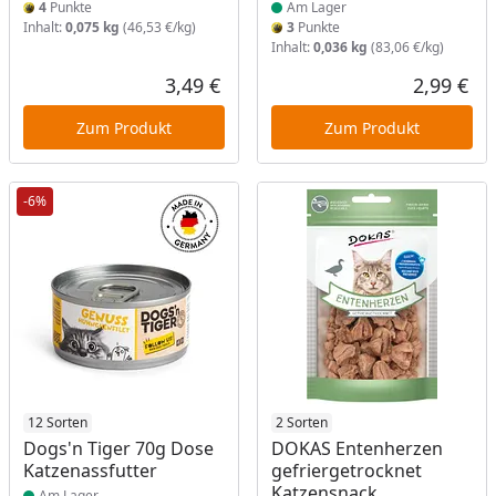
4
Punkte
Am Lager
Inhalt:
0,075 kg
(46,53 €/kg)
3
Punkte
Inhalt:
0,036 kg
(83,06 €/kg)
3,49 €
2,99 €
Aktueller Preis
Akt
Zum Produkt
Zum Produkt
-6%
Produkt am Lager
12 Sorten
Produkt am Lager
2 Sorten
Dogs'n Tiger 70g Dose
DOKAS Entenherzen
Katzenassfutter
gefriergetrocknet
Katzensnack
Am Lager