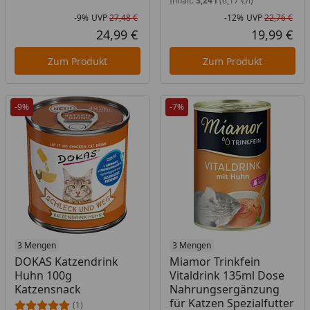
Inhalt:
3,24 l
(6,17 €/l)
-9%
UVP
27,48 €
-12%
UVP
22,76 €
Rabatt in Prozent
Ursprünglicher Preis
Rab
Urs
24,99 €
19,99 €
Aktueller Preis
Akt
Zum Produkt
Zum Produkt
-9%
-7%
Produkt am Lager
3 Mengen
Produkt am Lager
3 Mengen
DOKAS Katzendrink
Miamor Trinkfein
Huhn 100g
Vitaldrink 135ml Dose
Katzensnack
Nahrungsergänzung
für Katzen Spezialfutter
(1)