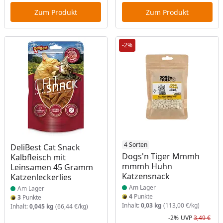
Zum Produkt
Zum Produkt
-2%
Produkt am Lager
Produkt am Lager
4 Sorten
DeliBest Cat Snack
Dogs'n Tiger Mmmh
Kalbfleisch mit
mmmh Huhn
Leinsamen 45 Gramm
Katzensnack
Katzenleckerlies
Am Lager
Am Lager
4
Punkte
3
Punkte
Inhalt:
0,03 kg
(113,00 €/kg)
Inhalt:
0,045 kg
(66,44 €/kg)
-2%
UVP
3,49 €