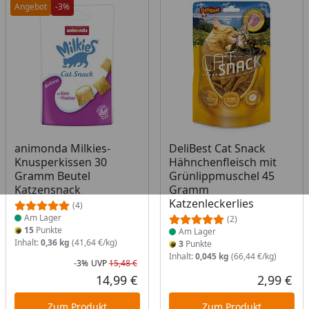
Angebot
-3%
Produkt am Lager
Produkt am Lager
animonda Milkies-
DeliBest Cat Snack
Knusperkissen 30
Hähnchenfleisch mit
Gramm Beutel
Grünlippmuschel 45
Katzensnack
Gramm
Katzenleckerlies
(4)
Am Lager
(2)
15
Punkte
Am Lager
Inhalt:
0,36 kg
(41,64 €/kg)
3
Punkte
Inhalt:
0,045 kg
(66,44 €/kg)
-3%
UVP
15,48 €
Rabatt in Prozent
Ursprünglicher Preis
14,99 €
2,99 €
Aktueller Preis
Akt
Zum Produkt
Zum Produkt