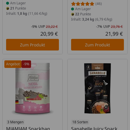
Am Lager
(46)
21
Punkte
Am Lager
Inhalt:
1,8 kg
(11,66 €/kg)
22
Punkte
Inhalt:
3,24 kg
(6,79 €/kg)
-9%
UVP
23,22 €
-7%
UVP
23,76 €
Rabatt in Prozent
Ursprünglicher Preis
Rab
Urs
20,99 €
21,99 €
Aktueller Preis
Akt
Zum Produkt
Zum Produkt
Angebot
-9%
Produkt am Lager
3 Mengen
Produkt am Lager
18 Sorten
MJAMJAM Snackbag
Sanabelle Juicy Snack