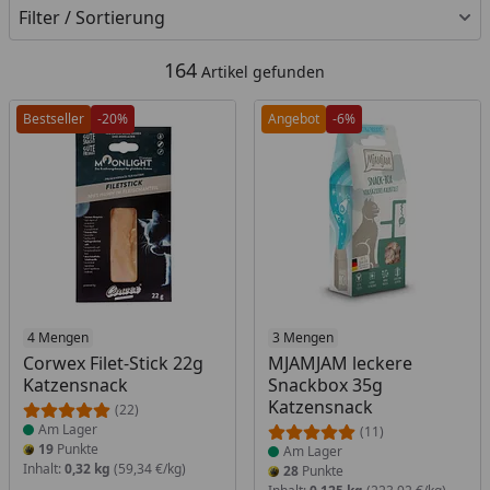
Filter / Sortierung
164
Artikel gefunden
Bestseller
-20%
Angebot
-6%
Produkt am Lager
4 Mengen
Produkt am Lager
3 Mengen
Corwex Filet-Stick 22g
MJAMJAM leckere
Katzensnack
Snackbox 35g
Katzensnack
(22)
Am Lager
(11)
19
Punkte
Am Lager
Inhalt:
0,32 kg
(59,34 €/kg)
28
Punkte