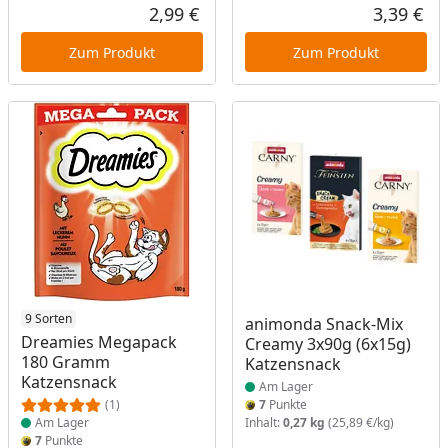
Rab
Urs
2,99 €
3,39 €
Aktueller Preis
Akt
Zum Produkt
Zum Produkt
Produkt am Lager
9 Sorten
Produkt am Lager
animonda Snack-Mix
Dreamies Megapack
Creamy 3x90g (6x15g)
180 Gramm
Katzensnack
Katzensnack
Am Lager
(1)
7
Punkte
Am Lager
Inhalt:
0,27 kg
(25,89 €/kg)
7
Punkte