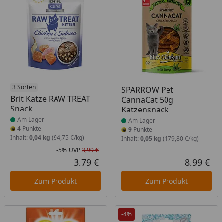
Produkt am Lager
3 Sorten
Produkt am Lager
SPARROW Pet
Brit Katze RAW TREAT
CannaCat 50g
Snack
Katzensnack
Am Lager
Am Lager
4
Punkte
9
Punkte
Inhalt:
0,04 kg
(94,75 €/kg)
Inhalt:
0,05 kg
(179,80 €/kg)
-5%
UVP
3,99 €
Rabatt in Prozent
Ursprünglicher Preis
3,79 €
8,99 €
Aktueller Preis
Akt
Zum Produkt
Zum Produkt
-4%