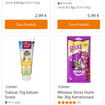
Inhalt:
0,03 kg
(99,67 €/kg)
6
Punkte
Inhalt:
0,1 kg
(59,90 €/kg)
2,99 €
5,99 €
Aktueller Preis
Akt
Zum Produkt
Zum Produkt
Produkt am Lager
3 Sorten
Produkt am Lager
6 Sorten
Tubicat 75g Katzen
Whiskas Sticks Huhn
Snack
6er 36g Katzensnack
Am Lager
(4)