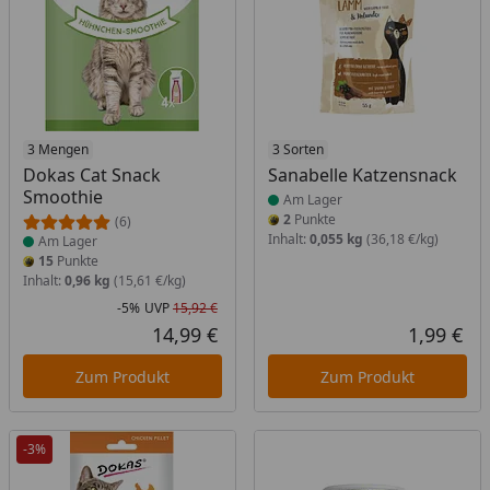
Produkt am Lager
3 Mengen
Produkt am Lager
3 Sorten
Dokas Cat Snack
Sanabelle Katzensnack
Smoothie
Am Lager
2
Punkte
(6)
Inhalt:
0,055 kg
(36,18 €/kg)
Am Lager
15
Punkte
Inhalt:
0,96 kg
(15,61 €/kg)
-5%
UVP
15,92 €
Rabatt in Prozent
Ursprünglicher Preis
14,99 €
1,99 €
Aktueller Preis
Akt
Zum Produkt
Zum Produkt
-3%