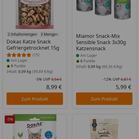
Produkt am Lager
2 Inhaltsmengen
3 Mengen
Produkt am Lager
Miamor Snack-Mix
Dokas Katze Snack
Sensible Snack 3x30g
Gefriergetrocknet 15g
Katzensnack
(15)
Am Lager
Am Lager
6
Punkte
9
Punkte
Inhalt:
0,09 kg
(66,56 €/kg)
Inhalt:
0,09 kg
(99,89 €/kg)
-5%
UVP
9,54 €
-12%
UVP
6,87 €
Rabatt in Prozent
Ursprünglicher Preis
Rab
Urs
8,99 €
5,99 €
Aktueller Preis
Akt
Zum Produkt
Zum Produkt
-5%