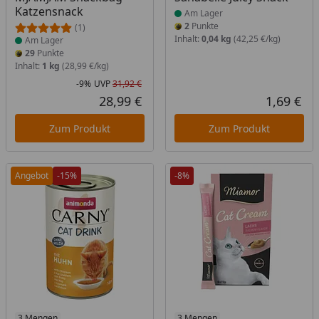
Katzensnack
Am Lager
2
Punkte
(1)
Inhalt:
0,04 kg
(42,25 €/kg)
Am Lager
29
Punkte
Inhalt:
1 kg
(28,99 €/kg)
-9%
UVP
31,92 €
Rabatt in Prozent
Ursprünglicher Preis
28,99 €
1,69 €
Aktueller Preis
Akt
Zum Produkt
Zum Produkt
Angebot
-15%
-8%
3 Mengen
3 Mengen