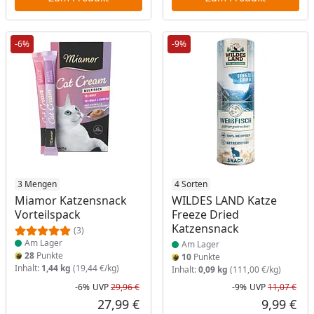
-6%
-9%
Produkt am Lager
3 Mengen
Produkt am Lager
4 Sorten
Miamor Katzensnack
WILDES LAND Katze
Vorteilspack
Freeze Dried
Katzensnack
(3)
Am Lager
Am Lager
28
Punkte
10
Punkte
Inhalt:
1,44 kg
(19,44 €/kg)
Inhalt:
0,09 kg
(111,00 €/kg)
-6%
UVP
29,96 €
-9%
UVP
11,07 €
Rabatt in Prozent
Ursprünglicher Preis
Rab
Urs
27,99 €
9,99 €
Aktueller Preis
Akt