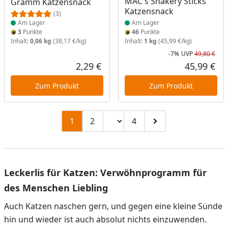
MAC's Shakery Sticks
Gramm Katzensnack
Katzensnack
(3)
Am Lager
Am Lager
3
Punkte
46
Punkte
Inhalt:
0,06 kg
(38,17 €/kg)
Inhalt:
1 kg
(45,99 €/kg)
-7%
UVP
49,80 €
Rab
Urs
2,29 €
45,99 €
Aktueller Preis
Akt
Zum Produkt
Zum Produkt
Seitenzahl ändern
1
2
4
Zu Seite 2
Zu Seite 4
Zur nächsten Seite
Leckerlis für Katzen: Verwöhnprogramm für
des Menschen Liebling
Auch Katzen naschen gern, und gegen eine kleine Sünde
hin und wieder ist auch absolut nichts einzuwenden.