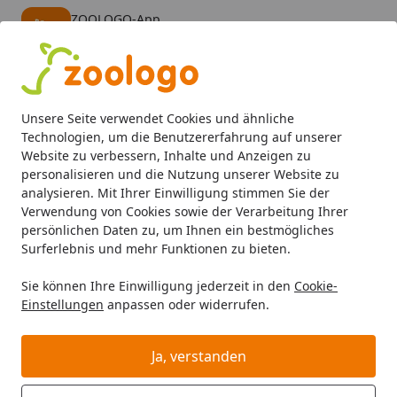
ZOOLOGO-App
Öffnen
Banner schließen
ZOOLOGO
kostenlos - Im App Store
Alle Produkte
Mein Konto
Wunschl
Eink
Unsere Seite verwendet Cookies und ähnliche
4,73
/ 5
Suchen
Technologien, um die Benutzererfahrung auf unserer
Website zu verbessern, Inhalte und Anzeigen zu
personalisieren und die Nutzung unserer Website zu
analysieren. Mit Ihrer Einwilligung stimmen Sie der
Verwendung von Cookies sowie der Verarbeitung Ihrer
persönlichen Daten zu, um Ihnen ein bestmögliches
Surferlebnis und mehr Funktionen zu bieten.
Sie können Ihre Einwilligung jederzeit in den
Cookie-
Einstellungen
anpassen oder widerrufen.
Snacks
Ja, verstanden
Katze
Katzenfutter
Snacks