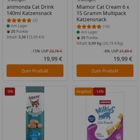
Produkt am Lager
Produkt am Lager
animonda Cat Drink
Miamor Cat Cream 6 x
140ml Katzensnack
15 Gramm Multipack
Katzensnack
(3)
Am Lager
(16)
20
Punkte
Am Lager
Inhalt:
3,36 l
(5,95 €/l)
20
Punkte
Inhalt:
0,99 kg
(20,19 €/kg)
-15%
UVP
23,76 €
-8%
UVP
21,89 €
Rabatt in Prozent
Ursprünglicher Preis
Rab
Urs
19,99 €
19,99 €
Aktueller Preis
Akt
Zum Produkt
Zum Produkt
-9%
Angebot
-14%