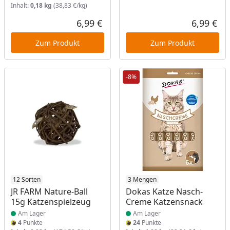
Inhalt:
0,18 kg
(38,83 €/kg)
6,99 €
6,99 €
Aktueller Preis
Akt
Zum Produkt
Zum Produkt
-8%
Produkt am Lager
12 Sorten
Produkt am Lager
3 Mengen
JR FARM Nature-Ball
Dokas Katze Nasch-
15g Katzenspielzeug
Creme Katzensnack
Am Lager
Am Lager
4
Punkte
24
Punkte