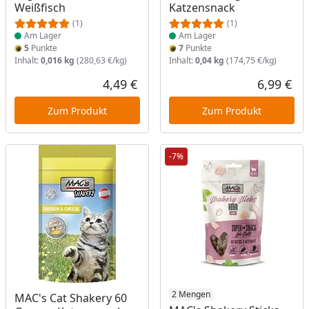
Weißfisch
Katzensnack
(1)
(1)
Am Lager
Am Lager
5
Punkte
7
Punkte
Inhalt:
0,016 kg
(280,63 €/kg)
Inhalt:
0,04 kg
(174,75 €/kg)
4,49 €
6,99 €
Aktueller Preis
Akt
Zum Produkt
Zum Produkt
-7%
Produkt am Lager
Produkt am Lager
2 Mengen
MAC's Cat Shakery 60