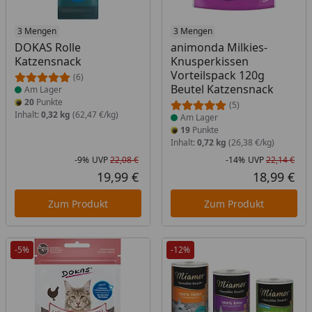
Produkt am Lager
3 Mengen
Produkt am Lager
3 Mengen
DOKAS Rolle
animonda Milkies-
Katzensnack
Knusperkissen
Vorteilspack 120g
(6)
Beutel Katzensnack
Am Lager
20
Punkte
(5)
Inhalt:
0,32 kg
(62,47 €/kg)
Am Lager
19
Punkte
Inhalt:
0,72 kg
(26,38 €/kg)
-9%
UVP
22,08 €
-14%
UVP
22,14 €
Rabatt in Prozent
Ursprünglicher Preis
Rab
Urs
19,99 €
18,99 €
Aktueller Preis
Akt
Zum Produkt
Zum Produkt
-5%
-12%