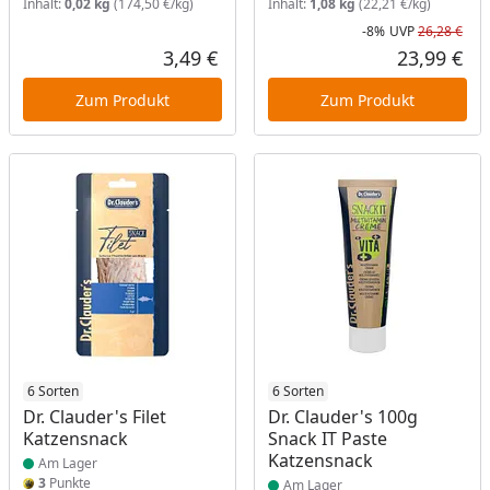
Inhalt:
0,02 kg
(174,50 €/kg)
Inhalt:
1,08 kg
(22,21 €/kg)
-8%
UVP
26,28 €
Rab
Urs
3,49 €
23,99 €
Aktueller Preis
Akt
Zum Produkt
Zum Produkt
Produkt am Lager
6 Sorten
Produkt am Lager
6 Sorten
Dr. Clauder's Filet
Dr. Clauder's 100g
Katzensnack
Snack IT Paste
Katzensnack
Am Lager
3
Punkte
Am Lager