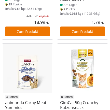
19
Punkte
Am Lager
Inhalt:
0,84 kg
(22,61 €/kg)
2
Punkte
Inhalt:
0,015 kg
(119,33 €/kg)
-6%
UVP
20,28 €
Rabatt in Prozent
Ursprünglicher Preis
18,99 €
1,79 €
Aktueller Preis
Akt
Zum Produkt
Zum Produkt
Produkt am Lager
4 Sorten
Produkt am Lager
8 Sorten
animonda Carny Meat
GimCat 50g Crunchy
Yummies
Katzensnack