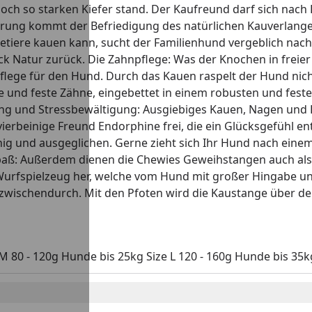
noch so starken Kiefer stand. Der Kaufreund darf sich nac
nahrung kommt der Befriedigung des natürlichen Kauverlan
tetiere kauen kann, sucht der Familienhund vergeblich na
 Natur zurück. Die Zahnpflege: Was der Knochen in freie
lege für den Hund. Durch das Kauen raspelt der Hund nich
und feste Zähne, eingebettet in einem robusten und feste
ung und Stressbewältigung: Ausgiebiges Kauen, Nagen und
ierbeinige Freund Endorphine frei, die ein Glücksgefühl e
ig und ausgeglichen. Gerne zieht sich Ihr Hund nach eine
 Spaß: Außerdem dienen die Chewies Geweihstangen auch als
urfspielzeug her, welche vom Hund mit großer Hingabe un
zwischendurch. Mit den Pfoten wird die Kaustange über 
M 80 - 120g Hunde bis 25kg Size L 120 - 160g Hunde bis 35k