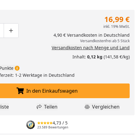
16,99 €
inkl. 19% MwSt.
ge um eins verringern
duktmenge manuell eingeben
Produktmenge um eins erhöhen
4,90 € Versandkosten in Deutschland
Versandkostenfrei ab 5 Stück
Versandkosten nach Menge und Land
Inhalt:
0,12 kg
(141,58 €/kg)
Punkte
ferzeit: 1-2 Werktage in Deutschland
In den Einkaufswagen
In den Einkaufswagen legen
iste
Teilen
Vergleichen
dukt zur Wunschliste hinzufügen
Teilen
Produkt Vergle
4,73
/ 5
23.589 Bewertungen