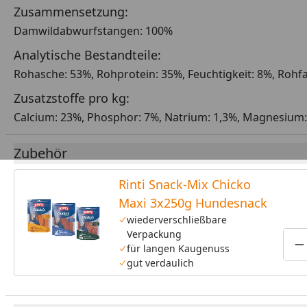
Zusammensetzung:
Damwildabwurfstangen: 100%
Analytische Bestandteile:
Rohasche: 53%, Rohprotein: 35%, Feuchtigkeit: 8%, Rohfa
Zusatzstoffe pro kg:
Calcium: 23%, Phosphor: 7%, Natrium: 1,3%, Magnesium
Zubehör
Rinti Snack-Mix Chicko
Maxi 3x250g Hundesnack
wiederverschließbare
Verpackung
für langen Kaugenuss
P
gut verdaulich