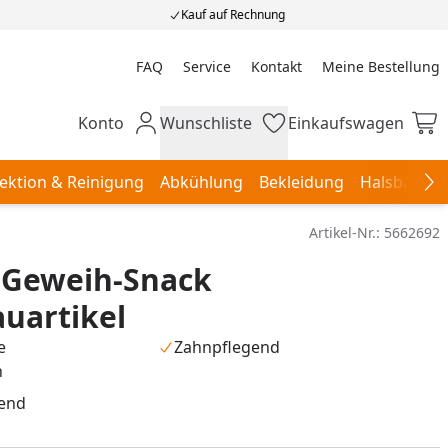
Kauf auf Rechnung
FAQ
Service
Kontakt
Meine Bestellung
Meine Bestellung
Konto
Wunschliste
Einkaufswagen
Mein Konto
Wunschliste
Einkaufswagen
ektion & Reinigung
Abkühlung
Bekleidung
Halsbänder,
Na
Artikel-Nr.:
5662692
 Geweih-Snack
uartikel
e
Zahnpflegend
n
gend