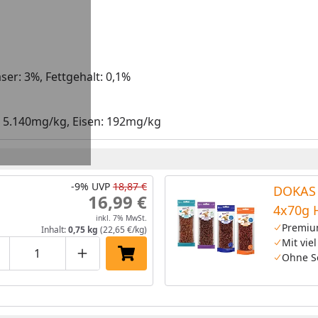
ser: 3%, Fettgehalt: 0,1%
: 5.140mg/kg, Eisen: 192mg/kg
-9%
UVP
18,87 €
DOKAS 
16,99 €
4x70g 
inkl. 7% MwSt.
Premiu
Inhalt:
0,75 kg
(22,65 €/kg)
Mit viel
Ohne S
roduktmenge um eins verringern
Produktmenge manuell eingeben
Produktmenge um eins erhöhen
In den Einkaufswagen legen