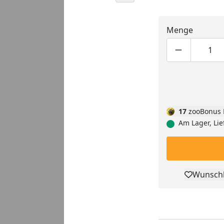
Menge
Produktmen
Pro
17
zooBonus 
Am Lager, Lie
Wunschl
Pro