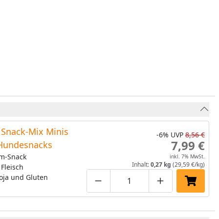
Snack-Mix Minis
-6%
UVP
8,56 €
7,99 €
Hundesnacks
m-Snack
inkl. 7% MwSt.
Inhalt:
0,27 kg
(29,59 €/kg)
 Fleisch
oja und Gluten
Produktmenge um eins verringe
Produktmenge manuell
Produktmenge 
In den 