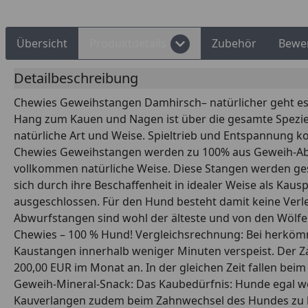
Übersicht
Produktdetails
Zubehör
Bewe
Detailbeschreibung
Chewies Geweihstangen Damhirsch– natürlicher geht es n
Hang zum Kauen und Nagen ist über die gesamte Spezie
natürliche Art und Weise. Spieltrieb und Entspannung
Chewies Geweihstangen werden zu 100% aus Geweih-Abwur
vollkommen natürliche Weise. Diese Stangen werden ge
sich durch ihre Beschaffenheit in idealer Weise als Kaus
ausgeschlossen. Für den Hund besteht damit keine Verletz
Abwurfstangen sind wohl der älteste und von den Wölfe
Chewies – 100 % Hund! Vergleichsrechnung: Bei herkömm
Kaustangen innerhalb weniger Minuten verspeist. Der Zah
200,00 EUR im Monat an. In der gleichen Zeit fallen be
Geweih-Mineral-Snack: Das Kaubedürfnis: Hunde egal we
Kauverlangen zudem beim Zahnwechsel des Hundes zu 