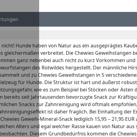
rtungen
icht! Hunde haben von Natur aus ein ausgeprägtes Kaubedü
s gleichermaßen verbreitet. Die Chewies Geweihstangen be
 kommen ganz nebenbei auch nicht zu kurz Vorkommen und 
fstangen des Rotwildes hergestellt. Der männliche Hirsc
sammelt und zu Chewies Geweihstangen in 5 verschiedenen
pielzeug für Hunde. Die Struktur ist hart und äußerst robus
ungsgefahr, wie es zum Beispiel bei Stöcken oder Ästen durc
n bereits seit Jahrtausenden bevorzugte Snack zur Kräfti
lichen Snacks zur Zahnreinigung wird oftmals empfohlen, e
nreinigungseffekt ist daher fraglich. Bei Einhaltung der E
im Chewies Geweih-Mineral-Snack lediglich 15,95 – 21,95 EU
lchen Alters und egal welcher Rasse kauen von Natur aus 
beobachten. Diesem Grundbedürfnis kommen die Chewies G