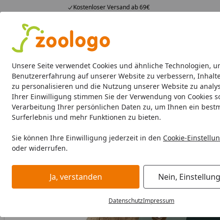
Kostenloser Versand ab 69€
4,73
/ 5
23.589 Bewertungen
Alle Produkte
Angebote
Neuheiten
Sommerhits
Alle Produkte
Unsere Seite verwendet Cookies und ähnliche Technologien, u
Benutzererfahrung auf unserer Website zu verbessern, Inhalt
zu personalisieren und die Nutzung unserer Website zu analys
Hund
Hundefutter
Hundenäpfe & Co
Hundeschl
Ihrer Einwilligung stimmen Sie der Verwendung von Cookies s
Verarbeitung Ihrer persönlichen Daten zu, um Ihnen ein best
Hund
Hundefutter
BARF & Frostfutter
Kauartikel & Sn
Surferlebnis und mehr Funktionen zu bieten.
Startseite
Sie können Ihre Einwilligung jederzeit in den
Cookie-Einstellu
oder widerrufen.
Ja, verstanden
Nein, Einstellun
Datenschutz
Impressum