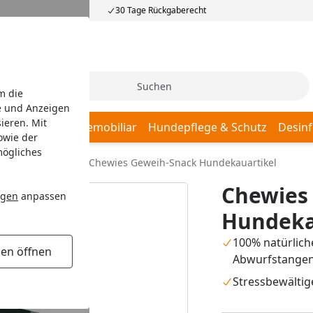
30 Tage Rückgaberecht
Suche
m die
e und Anzeigen
ieren. Mit
afplätze
Hundemobiliar
Hundepflege & Schutz
Desinf
owie der
mögliches
acks
Kauartikel
Chewies Geweih-Snack Hundekauartikel
Chewies
ngen
anpassen
Hundeka
100% natürlich
gen öffnen
Abwurfstange
Stressbewälti