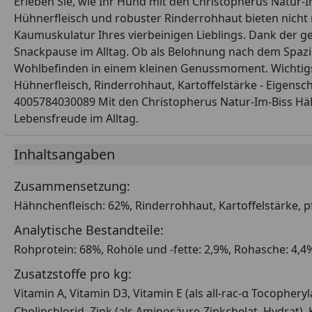
Erleben Sie, wie Ihr Hund mit den Christopherus Natur-
Hühnerfleisch und robuster Rinderrohhaut bieten nicht 
Kaumuskulatur Ihres vierbeinigen Lieblings. Dank der ge
Snackpause im Alltag. Ob als Belohnung nach dem Spaz
Wohlbefinden in einem kleinen Genussmoment. Wichtigste
Hühnerfleisch, Rinderrohhaut, Kartoffelstärke - Eigensc
4005784030089 Mit den Christopherus Natur-Im-Biss Hä
Lebensfreude im Alltag.
Inhaltsangaben
Zusammensetzung:
Hähnchenfleisch: 62%, Rinderrohhaut, Kartoffelstärke, pfl
Analytische Bestandteile:
Rohprotein: 68%, Rohöle und -fette: 2,9%, Rohasche: 4,4%
Zusatzstoffe pro kg:
Vitamin A, Vitamin D3, Vitamin E (als all-rac-α Tocopheryl
Cholinchlorid, Zink (als Aminosäure-Zinkchelat, Hydrat), K