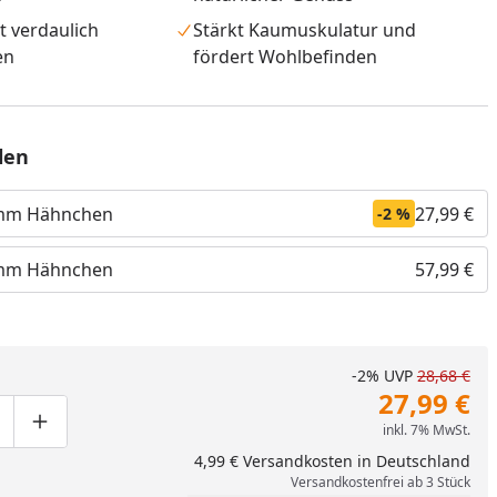
t verdaulich
Stärkt Kaumuskulatur und
en
fördert Wohlbefinden
len
amm Hähnchen
27,99 €
-2 %
amm Hähnchen
57,99 €
nzufügen
-2%
UVP
28,68 €
27,99 €
inkl. 7% MwSt.
ge um eins verringern
duktmenge manuell eingeben
Produktmenge um eins erhöhen
4,99 € Versandkosten in Deutschland
Versandkostenfrei ab 3 Stück