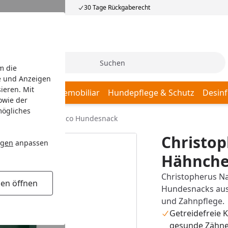
30 Tage Rückgaberecht
Suche
m die
e und Anzeigen
ieren. Mit
afplätze
Hundemobiliar
Hundepflege & Schutz
Desinf
owie der
mögliches
Im-Biss Hähnchen Taco Hundesnack
Christop
ngen
anpassen
Hähnche
Christopherus Na
gen öffnen
Hundesnacks aus
und Zahnpflege.
Getreidefreie K
gesunde Zähn