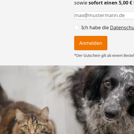
sowie
sofort einen 5,00 
Keine Eingabe erforderlic
Eingabe erforderlich
E-Mail *
Ich habe die
Datensch
Anmelden
*Der Gutschein gilt ab einem Bestel
Versand
ng mit
ferung, alles
6