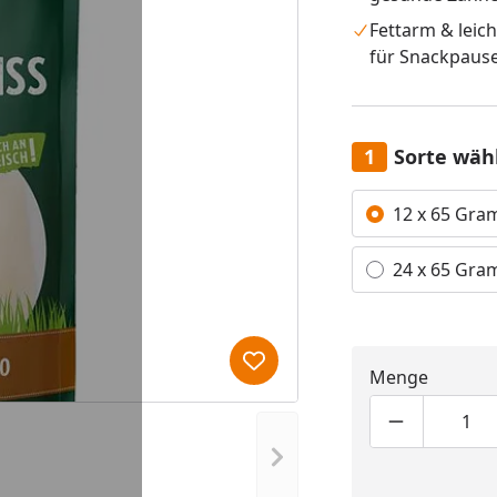
Fettarm & leich
für Snackpaus
Sorte wäh
Alle anzeigen (2)
12 x 65 Gr
24 x 65 Gr
Produkt zur Wunschliste hi
Menge
Produktmen
Pro
Nächstes Bild anzeigen