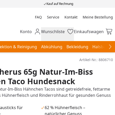
Kauf auf Rechnung
FAQ
Service
Kontakt
Meine Bestellung
Meine Bestellung
Konto
Wunschliste
Einkaufswagen
Mein Konto
Wunschliste
Einkaufswagen
ektion & Reinigung
Abkühlung
Bekleidung
Halsbänder,
Na
Artikel-Nr.:
8806710
herus 65g Natur-Im-Biss
n Taco Hundesnack
tur-Im-Biss Hähnchen Tacos sind getreidefreie, fettarme
 Hühnerfleisch und Rinderrohhaut für gesunden Genuss
austicks für
62 % Hühnerfleisch –
e
natürlicher Genuss