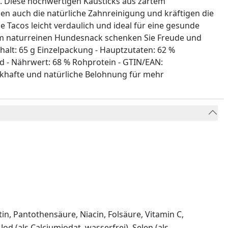
d. Diese hochwertigen Kausticks aus zartem
en auch die natürliche Zahnreinigung und kräftigen die
e Tacos leicht verdaulich und ideal für eine gesunde
em naturreinen Hundesnack schenken Sie Freude und
alt: 65 g Einzelpackung - Hauptzutaten: 62 %
nd - Nährwert: 68 % Rohprotein - GTIN/EAN:
khafte und natürliche Belohnung für mehr
otin, Pantothensäure, Niacin, Folsäure, Vitamin C,
Jod (als Calciumjodat, wasserfrei), Selen (als