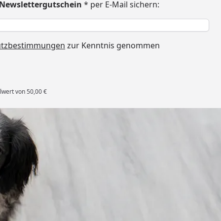
€ Newslettergutschein
* per E-Mail sichern:
h
utzbestimmungen
zur Kenntnis genommen
lwert von 50,00 €