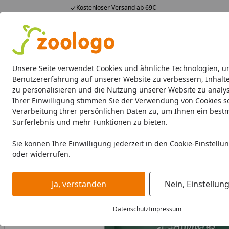
Kostenloser Versand ab 69€
4,74
/ 5
23.587 Bewertungen
Alle Produkte
Angebote
Neuheiten
Sommerhits
Alle Produkte
Unsere Seite verwendet Cookies und ähnliche Technologien, u
Benutzererfahrung auf unserer Website zu verbessern, Inhalt
zu personalisieren und die Nutzung unserer Website zu analys
Hund
Hundefutter
Hundenäpfe & Co
Hundeschl
Ihrer Einwilligung stimmen Sie der Verwendung von Cookies s
Verarbeitung Ihrer persönlichen Daten zu, um Ihnen ein best
Hund
Hundefutter
Snacks
Christopherus 65g Natur-
Surferlebnis und mehr Funktionen zu bieten.
Startseite
Sie können Ihre Einwilligung jederzeit in den
Cookie-Einstellu
oder widerrufen.
Ja, verstanden
Nein, Einstellun
Datenschutz
Impressum