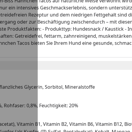
Im-Biss Hähnchen Tacos auf natürliche Weise verwöhnt wir
nur ein intensives Geschmackserlebnis, sondern unterstütz
treidefreien Rezeptur und dem niedrigen Fettgehalt sind di
iergang oder zur Beschäftigung zwischendurch – mit dies
 Produktfakten: - Produkttyp: Hundesnack / Kaustick - Inh
haften: Getreidefrei, fettarm, zahnreinigend, muskelstärke
hnchen Tacos bieten Sie Ihrem Hund eine gesunde, schmac
anzliches Glycerin, Sorbitol, Mineralstoffe
, Rohfaser: 0,8%, Feuchtigkeit: 20%
acetat), Vitamin B1, Vitamin B2, Vitamin B6, Vitamin B12, Bi
upfer (als Kupfer-(II)-Sulfat, Pentahydrat), Kobalt, Mangan, 