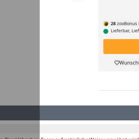
28
zooBonus 
Lieferbar, Li
Wunschl
Pro