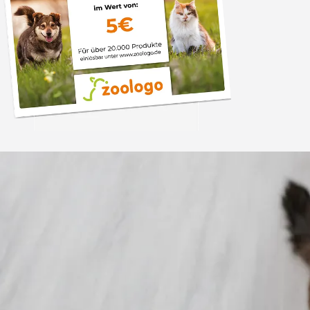
Trusted Shops
„Gute Erfahru
Zoologo,schnelle Lie
top“
4,74
/ 5
31.07.202
23.587 Bewertungen