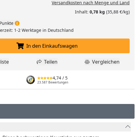
Versandkosten nach Menge und Land
Inhalt:
0,78 kg
(35,88 €/kg)
Punkte
eferzeit: 1-2 Werktage in Deutschland
In den Einkaufswagen
In den Einkaufswagen legen
iste
Teilen
Vergleichen
dukt zur Wunschliste hinzufügen
Teilen
Produkt Vergle
4,74
/ 5
23.587 Bewertungen