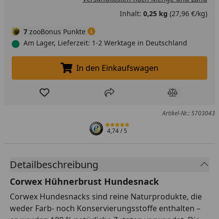
Inhalt:
0,25 kg
(27,96 €/kg)
7
zooBonus Punkte
Am Lager, Lieferzeit: 1-2 Werktage in Deutschland
In den Einkaufswagen
In den Einkaufswagen legen
Produkt zur Wunschliste hinzufügen
Teilen
Produkt Ver
Artikel-Nr.: 5703043
4,74
/ 5
Detailbeschreibung
Corwex Hühnerbrust Hundesnack
Corwex Hundesnacks sind reine Naturprodukte, die
weder Farb- noch Konservierungsstoffe enthalten –