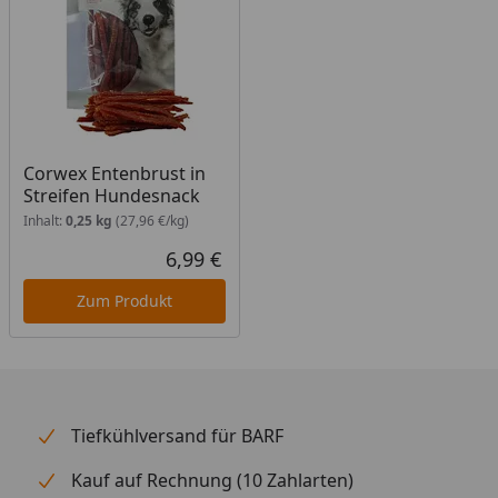
bei der Menge der täglichen Futterration. Sorgen Sie
außerdem dafür, dass immer ausreichend frisches
Wasser zur Verfügung steht.
Corwex Entenbrust in
Streifen Hundesnack
Inhalt:
0,25 kg
(27,96 €/kg)
6,99 €
Aktueller Preis
Zum Produkt
Tiefkühlversand für BARF
Kauf auf Rechnung (10 Zahlarten)