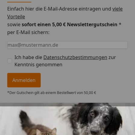
Einfach hier die E-Mail-Adresse eintragen und
viele
Vorteile
sowie
sofort einen 5,00 € Newslettergutschein
*
per E-Mail sichern:
Keine Eingabe erforderlich
Eingabe erforderlich
E-Mail *
Ich habe die
Datenschutzbestimmungen
zur
Kenntnis genommen
Anmelden
*Der Gutschein gilt ab einem Bestellwert von 50,00 €
Trusted Shops