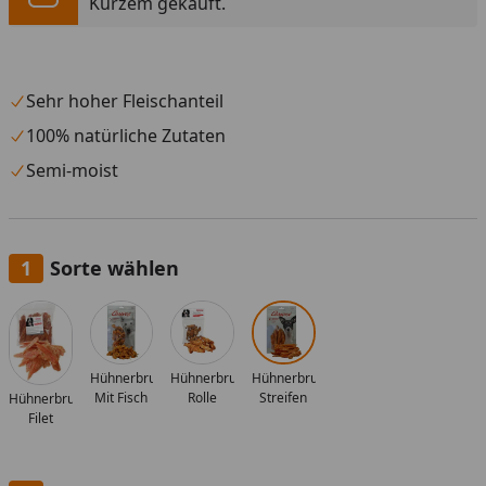
Kurzem gekauft.
Sehr hoher Fleischanteil
100% natürliche Zutaten
Semi-moist
Sorte wählen
Alle anzeigen (4)
Hühnerbrust
Hühnerbrust
Hühnerbrust
Rolle
Mit Fisch
Streifen
Hühnerbrust
Filet