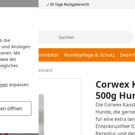
30 Tage Rückgaberecht
Suche
m die
e und Anzeigen
ieren. Mit
afplätze
Hundemobiliar
Hundepflege & Schutz
Desinf
owie der
mögliches
nmantel 500g Hundesnack
Corwex 
ngen
anpassen
500g Hu
Die Corwex Kaust
gen öffnen
Hunde, die gerne
für eine extra l
Entenbrustfilet 
Rezeptur und dem