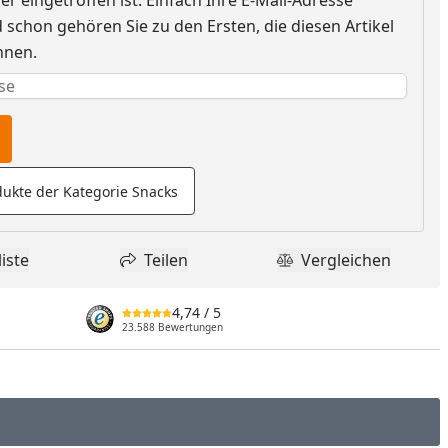
r eingetroffen ist. Einfach Ihre E-Mail-Adresse
schon gehören Sie zu den Ersten, die diesen Artikel
nnen.
e erforderlich
rderlich
ukte der Kategorie Snacks
iste
Teilen
Vergleichen
dukt zur Wunschliste hinzufügen
Teilen
Produkt Vergle
4,74
/ 5
23.588 Bewertungen