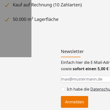
Kauf auf Rechnung (10 Zahlarten)
50.000 m² Lagerfläche
Newsletter
Einfach hier die E-Mail-A
sowie
sofort einen 5,00 
Keine Eingabe erforderlic
Eingabe erforderlich
E-Mail *
Ich habe die
Datensch
Anmelden