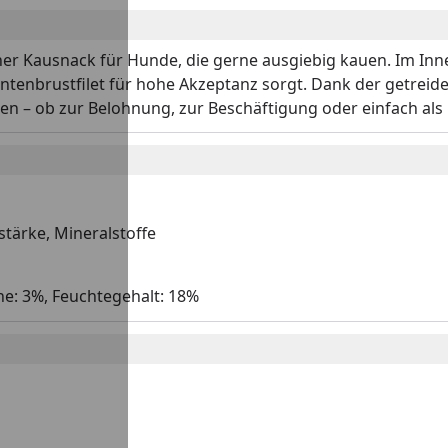
er Kausnack für Hunde, die gerne ausgiebig kauen. Im Inne
enbrustfilet für hohe Akzeptanz sorgt. Dank der getreide
n – ob zur Belohnung, zur Beschäftigung oder einfach als k
lstärke, Mineralstoffe
he: 3%, Feuchtegehalt: 18%