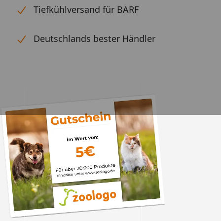
Tiefkühlversand für BARF
Deutschlands bester Händler