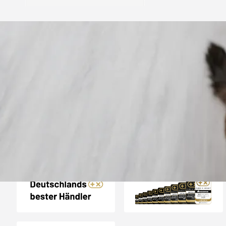
Trusted Shops
„Gute Erfahru
Zoologo,schnelle Lie
top“
4,74
/ 5
31.07.202
23.588 Bewertungen
Auszeichnungen