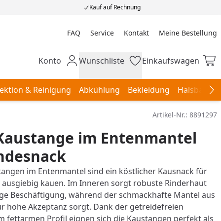
Kauf auf Rechnung
FAQ
Service
Kontakt
Meine Bestellung
Meine Bestellung
Konto
Wunschliste
Einkaufswagen
Mein Konto
Wunschliste
Einkaufswagen
ektion & Reinigung
Abkühlung
Bekleidung
Halsbänder,
Na
Artikel-Nr.:
8891297
Kaustange im Entenmantel
ndesnack
angen im Entenmantel sind ein köstlicher Kausnack für
 ausgiebig kauen. Im Inneren sorgt robuste Rinderhaut
ange Beschäftigung, während der schmackhafte Mantel aus
für hohe Akzeptanz sorgt. Dank der getreidefreien
 fettarmen Profil eignen sich die Kaustangen perfekt als