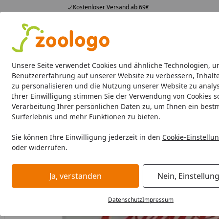
Kostenloser Versand ab 69€
4,74
/ 5
23.588 Bewertungen
Alle Produkte
Angebote
Neuheiten
Sommerhits
Alle Produkte
Unsere Seite verwendet Cookies und ähnliche Technologien, u
Benutzererfahrung auf unserer Website zu verbessern, Inhalt
zu personalisieren und die Nutzung unserer Website zu analys
Hund
Hundefutter
Hundenäpfe & Co
Hundeschl
Ihrer Einwilligung stimmen Sie der Verwendung von Cookies s
Verarbeitung Ihrer persönlichen Daten zu, um Ihnen ein best
Hund
Hundefutter
Snacks
Corwex Kaustange im Ente
Surferlebnis und mehr Funktionen zu bieten.
Startseite
Sie können Ihre Einwilligung jederzeit in den
Cookie-Einstellu
oder widerrufen.
Ja, verstanden
Nein, Einstellun
Datenschutz
Impressum