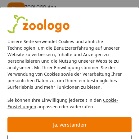
ZOOLOGO-App
Öffnen
Banner schließen
ZOOLOGO
kostenlos - Im App Store
Alle Produkte
Mein Konto
Wunschl
Eink
Unsere Seite verwendet Cookies und ähnliche
4,74
/ 5
Suchen
Technologien, um die Benutzererfahrung auf unserer
Website zu verbessern, Inhalte und Anzeigen zu
personalisieren und die Nutzung unserer Website zu
Hund
Hundefutter
Snacks
Corwex Kringel Ente mit R
Startseite
analysieren. Mit Ihrer Einwilligung stimmen Sie der
Corwex Kringel Ente mit Reis 500g
Verwendung von Cookies sowie der Verarbeitung Ihrer
persönlichen Daten zu, um Ihnen ein bestmögliches
Hundesnack
Surferlebnis und mehr Funktionen zu bieten.
Sie können Ihre Einwilligung jederzeit in den
Cookie-
Einstellungen
anpassen oder widerrufen.
Ja, verstanden