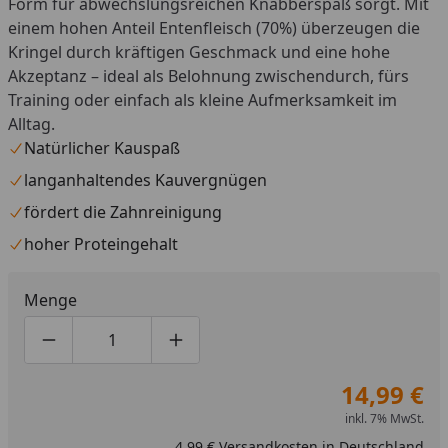
Form für abwechslungsreichen Knabberspaß sorgt. Mit
einem hohen Anteil Entenfleisch (70%) überzeugen die
Kringel durch kräftigen Geschmack und eine hohe
Akzeptanz – ideal als Belohnung zwischendurch, fürs
Training oder einfach als kleine Aufmerksamkeit im
Alltag.
Natürlicher Kauspaß
langanhaltendes Kauvergnügen
fördert die Zahnreinigung
hoher Proteingehalt
Menge
Produktmenge um eins verringern
Produktmenge manuell eingeben
Produktmenge um eins erhöhen
14,99 €
inkl. 7% MwSt.
4,99 € Versandkosten in Deutschland