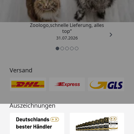
4,74
/ 5
„Gute Erfahrung mit
Zoologo,schnelle Lieferung, alles
top“
31.07.2026
Versand
Auszeichnungen