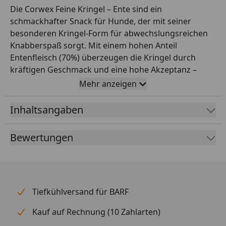
Die Corwex Feine Kringel – Ente sind ein
schmackhafter Snack für Hunde, der mit seiner
besonderen Kringel-Form für abwechslungsreichen
Knabberspaß sorgt. Mit einem hohen Anteil
Entenfleisch (70%) überzeugen die Kringel durch
kräftigen Geschmack und eine hohe Akzeptanz –
ideal als Belohnung zwischendurch, fürs Training
Mehr anzeigen
oder einfach als kleine Aufmerksamkeit im Alltag. Die
Rezeptur kombiniert Ente mit Reis (25%) und ist dabei
Inhaltsangaben
frei von Weizen, was sie zu einer guten Wahl macht,
wenn du weizenfreie Snacks bevorzugst. Außerdem
Bewertungen
sind die Kringel fettarm und passen damit gut in eine
bewusste Fütterung. Abgerundet wird die
Zusammensetzung durch Glycerin (2,3%), pflanzliches
Eiweiß (1,5%), Stärke (1%) und einen kleinen Anteil
Salz (0,2%), die für eine angenehme Konsistenz und
Tiefkühlversand für BARF
gute Portionierbarkeit sorgen. Ein unkomplizierter,
Kauf auf Rechnung (10 Zahlarten)
leckerer Snack – perfekt für genussvolle Momente