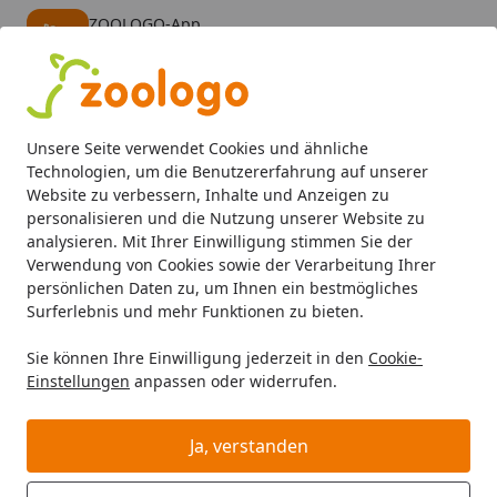
ZOOLOGO-App
Öffnen
Banner schließen
ZOOLOGO
kostenlos - Im App Store
Alle Produkte
Mein Konto
Wunschl
Eink
Unsere Seite verwendet Cookies und ähnliche
4,74
/ 5
Suchen
Technologien, um die Benutzererfahrung auf unserer
Website zu verbessern, Inhalte und Anzeigen zu
personalisieren und die Nutzung unserer Website zu
Hund
Hundefutter
Snacks
Corwex Kringel Ente mit R
Startseite
analysieren. Mit Ihrer Einwilligung stimmen Sie der
Corwex Kringel Ente mit Reis 70g
Verwendung von Cookies sowie der Verarbeitung Ihrer
persönlichen Daten zu, um Ihnen ein bestmögliches
Hundesnack
Surferlebnis und mehr Funktionen zu bieten.
Sie können Ihre Einwilligung jederzeit in den
Cookie-
Einstellungen
anpassen oder widerrufen.
Ja, verstanden