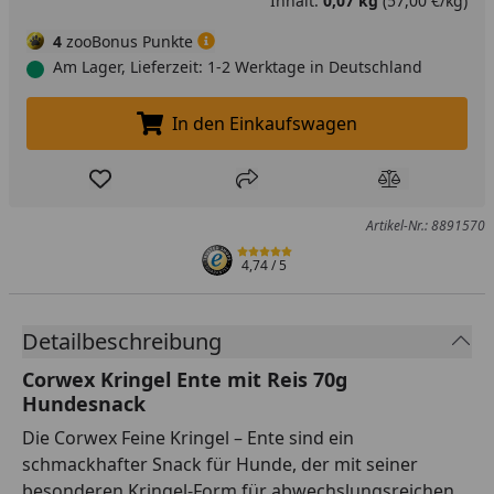
Inhalt:
0,07 kg
(57,00 €/kg)
4
zooBonus Punkte
Am Lager, Lieferzeit: 1-2 Werktage in Deutschland
In den Einkaufswagen
In den Einkaufswagen legen
Produkt zur Wunschliste hinzufügen
Teilen
Produkt Ver
Artikel-Nr.: 8891570
4,74
/ 5
Detailbeschreibung
Corwex Kringel Ente mit Reis 70g
Hundesnack
Die Corwex Feine Kringel – Ente sind ein
schmackhafter Snack für Hunde, der mit seiner
besonderen Kringel-Form für abwechslungsreichen