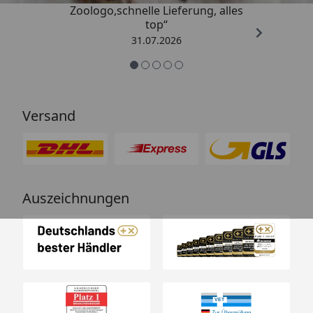
Zoologo,schnelle Lieferung, alles
top“
31.07.2026
Versand
Auszeichnungen