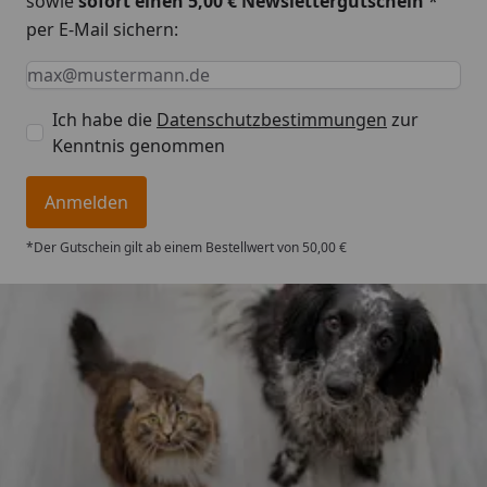
sowie
sofort einen 5,00 € Newslettergutschein
*
per E-Mail sichern:
Keine Eingabe erforderlich
Eingabe erforderlich
E-Mail *
Ich habe die
Datenschutzbestimmungen
zur
Kenntnis genommen
Anmelden
*Der Gutschein gilt ab einem Bestellwert von 50,00 €
Trusted Shops
4,74
/ 5
„Gute Erfahrung mit