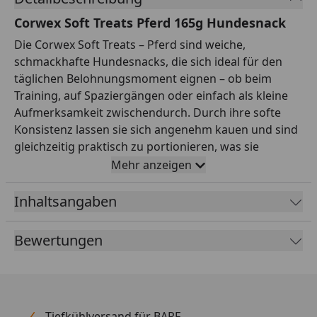
Corwex Soft Treats Pferd 165g Hundesnack
Die Corwex Soft Treats – Pferd sind weiche,
schmackhafte Hundesnacks, die sich ideal für den
täglichen Belohnungsmoment eignen – ob beim
Training, auf Spaziergängen oder einfach als kleine
Aufmerksamkeit zwischendurch. Durch ihre softe
Konsistenz lassen sie sich angenehm kauen und sind
gleichzeitig praktisch zu portionieren, was sie
besonders alltagstauglich macht. Zusätzlich ist die
Mehr anzeigen
Rezeptur glutenfrei und damit eine gute Wahl, wenn
du bei Leckerlis gezielt auf Gluten verzichten
Inhaltsangaben
möchtest. Die Zusammensetzung basiert auf einem
hohen Anteil Fleisch und tierischen
Bewertungen
Nebenerzeugnissen (85,0%). Der Fleischanteil enthält
dabei 9,5% Pferdemehl, was den Soft Treats ihren
herzhaften Geschmack verleiht und für Abwechslung
im Snack-Repertoire sorgt. Ergänzt wird die Rezeptur
durch pflanzliche Nebenerzeugnisse, Öle und Fette
Tiefkühlversand für BARF