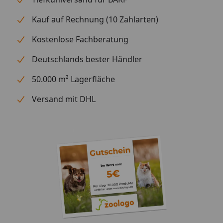
sowie Mineralstoffe, die den Snack abrunden. So
Kauf auf Rechnung (10 Zahlarten)
bekommst du einen unkomplizierten, gut
verträglichen Soft-Snack, der sich perfekt in jede
Kostenlose Fachberatung
Belohnungsroutine integrieren lässt.
Deutschlands bester Händler
50.000 m² Lagerfläche
Versand mit DHL