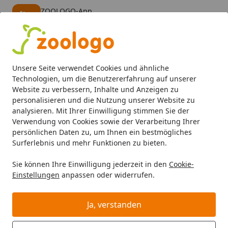
ZOOLOGO-App
Öffnen
Banner schließen
ZOOLOGO
kostenlos - Im App Store
Alle Produkte
Mein Konto
Wunschl
Eink
Unsere Seite verwendet Cookies und ähnliche
4,74
/ 5
Suchen
Technologien, um die Benutzererfahrung auf unserer
Website zu verbessern, Inhalte und Anzeigen zu
personalisieren und die Nutzung unserer Website zu
Hund
Hundefutter
Snacks
Corwex Soft Treats Pferd 
Startseite
analysieren. Mit Ihrer Einwilligung stimmen Sie der
Corwex Soft Treats Pferd 165g
Verwendung von Cookies sowie der Verarbeitung Ihrer
persönlichen Daten zu, um Ihnen ein bestmögliches
Hundesnack
Surferlebnis und mehr Funktionen zu bieten.
Sie können Ihre Einwilligung jederzeit in den
Cookie-
Einstellungen
anpassen oder widerrufen.
Ja, verstanden