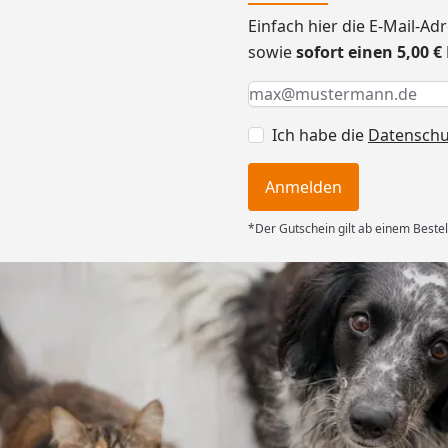
Einfach hier die E-Mail-A
sowie
sofort einen 5,00 
Keine Eingabe erforderlic
Eingabe erforderlich
E-Mail *
Ich habe die
Datensch
Anmelden
*Der Gutschein gilt ab einem Bestel
Versand
ng mit
ferung, alles
6