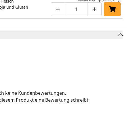
 Fleisch
oja und Gluten
Produktmenge um eins verringe
Produktmenge manuell
Produktmenge 
In den 
och keine Kundenbewertungen.
u diesem Produkt eine Bewertung schreibt.