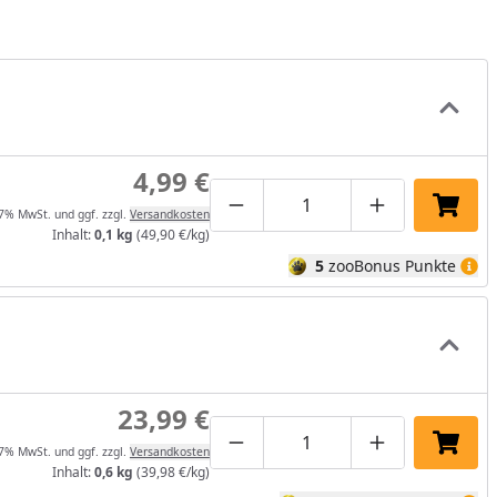
4,99 €
Produktmenge um eins verrin
Produktmenge manuel
Produktmenge
In de
 7% MwSt. und ggf. zzgl.
Versandkosten
Inhalt:
0,1 kg
(49,90 €/kg)
5
zooBonus Punkte
23,99 €
Produktmenge um eins verrin
Produktmenge manuel
Produktmenge
In de
 7% MwSt. und ggf. zzgl.
Versandkosten
Inhalt:
0,6 kg
(39,98 €/kg)