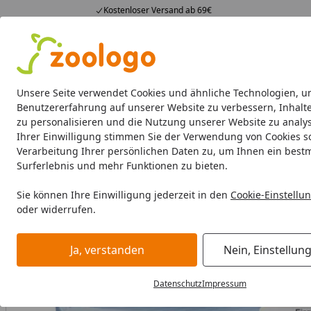
Kostenloser Versand ab 69€
4,74
/ 5
23.588 Bewertungen
Alle Produkte
Angebote
Neuheiten
Sommerhits
Alle Produkte
Unsere Seite verwendet Cookies und ähnliche Technologien, u
Benutzererfahrung auf unserer Website zu verbessern, Inhalt
zu personalisieren und die Nutzung unserer Website zu analys
Hund
Hundefutter
Hundenäpfe & Co
Hundeschl
Ihrer Einwilligung stimmen Sie der Verwendung von Cookies s
Verarbeitung Ihrer persönlichen Daten zu, um Ihnen ein best
Hund
Hundefutter
BARF & Frostfutter
Kauartikel & Sn
Surferlebnis und mehr Funktionen zu bieten.
Startseite
Sie können Ihre Einwilligung jederzeit in den
Cookie-Einstellu
oder widerrufen.
Ja, verstanden
Nein, Einstellun
Datenschutz
Impressum