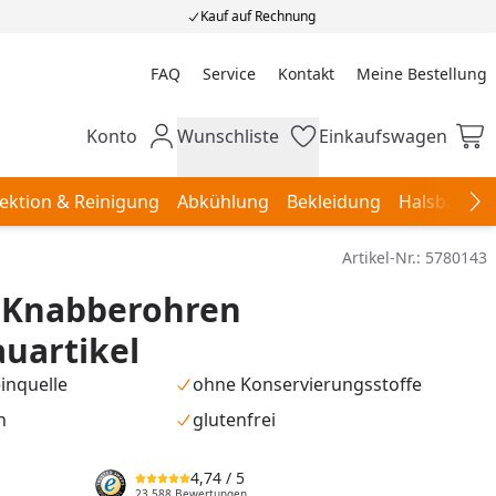
Kauf auf Rechnung
FAQ
Service
Kontakt
Meine Bestellung
Meine Bestellung
Konto
Wunschliste
Einkaufswagen
Mein Konto
Wunschliste
Einkaufswagen
ektion & Reinigung
Abkühlung
Bekleidung
Halsbänder,
Na
Artikel-Nr.:
5780143
t Knabberohren
uartikel
inquelle
ohne Konservierungsstoffe
h
glutenfrei
4,74
/ 5
23.588 Bewertungen