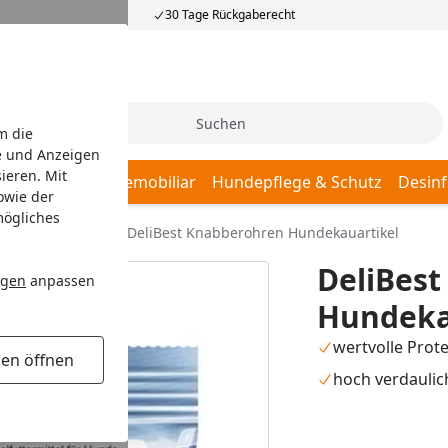
30 Tage Rückgaberecht
Suche
m die
e und Anzeigen
ieren. Mit
afplätze
Hundemobiliar
Hundepflege & Schutz
Desinf
owie der
mögliches
acks
Kauartikel
DeliBest Knabberohren Hundekauartikel
DeliBes
ngen
anpassen
Hundeka
wertvolle Prote
gen öffnen
hoch verdaulic