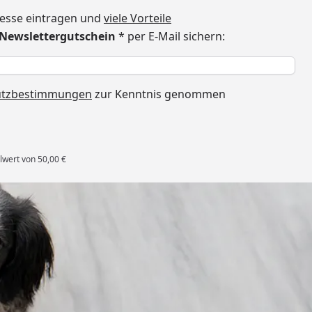
dresse eintragen und
viele Vorteile
€ Newslettergutschein
* per E-Mail sichern:
h
utzbestimmungen
zur Kenntnis genommen
lwert von 50,00 €