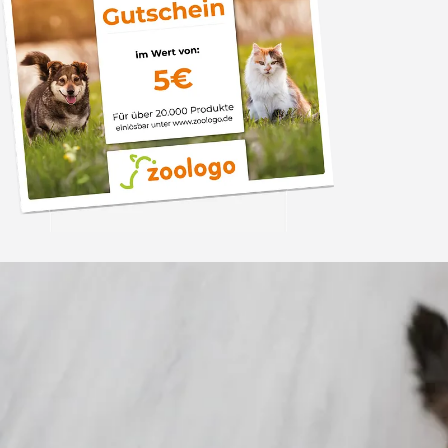
Trusted Shops
„Gute Erfahru
Zoologo,schnelle Lie
top“
4,74
/ 5
31.07.202
23.588 Bewertungen