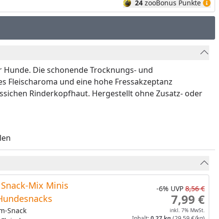
24
zooBonus Punkte
 für Hunde. Die schonende Trocknungs- und
nes Fleischaroma und eine hohe Fressakzeptanz
assichen Rinderkopfhaut. Hergestellt ohne Zusatz- oder
len
Snack-Mix Minis
-6%
UVP
8,56 €
7,99 €
Hundesnacks
m-Snack
inkl. 7% MwSt.
Inhalt:
0,27 kg
(29,59 €/kg)