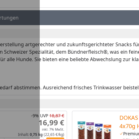
rtungen
d Herstellung artgerechter und zukunftsgerichteter Snacks
n Schweizer Spezialität, dem Bündnerfleisch®, was ein fei
ür alle Hunde. Sie bieten eine beliebte Abwechslung zur kl
edarf abstimmen. Ausreichend frisches Trinkwasser beistel
-9%
UVP
18,87 €
DOKAS 
16,99 €
4x70g 
inkl. 7% MwSt.
Premiu
Inhalt:
0,75 kg
(22,65 €/kg)