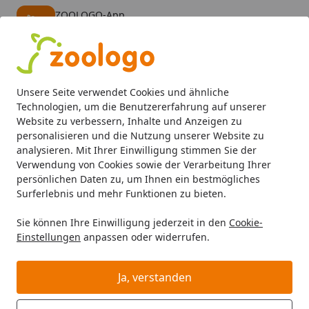
ZOOLOGO-App
Öffnen
Banner schließen
ZOOLOGO
kostenlos - Im App Store
Alle Produkte
Mein Konto
Wunschl
Eink
Unsere Seite verwendet Cookies und ähnliche
4,73
/ 5
Suchen
Technologien, um die Benutzererfahrung auf unserer
Website zu verbessern, Inhalte und Anzeigen zu
personalisieren und die Nutzung unserer Website zu
Hund
Hundeschlafplätze
Kissen
Designed by Lotte Li
Startseite
analysieren. Mit Ihrer Einwilligung stimmen Sie der
Designed by Lotte Liegekissen
Verwendung von Cookies sowie der Verarbeitung Ihrer
persönlichen Daten zu, um Ihnen ein bestmögliches
Ribbed rosa Hundeschlafplatz
Surferlebnis und mehr Funktionen zu bieten.
Sie können Ihre Einwilligung jederzeit in den
Cookie-
Einstellungen
anpassen oder widerrufen.
Ja, verstanden