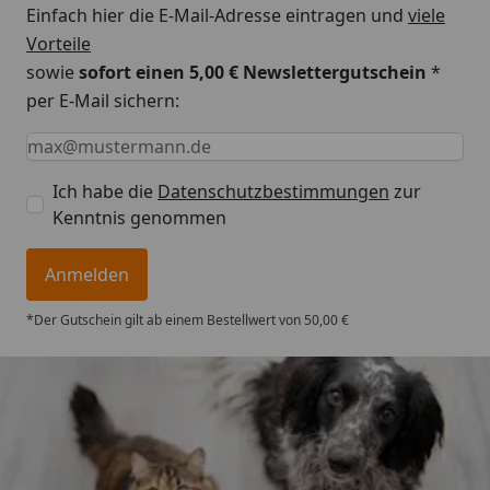
Einfach hier die E-Mail-Adresse eintragen und
viele
Vorteile
sowie
sofort einen 5,00 € Newslettergutschein
*
per E-Mail sichern:
Keine Eingabe erforderlich
Eingabe erforderlich
E-Mail *
Ich habe die
Datenschutzbestimmungen
zur
Kenntnis genommen
Anmelden
*Der Gutschein gilt ab einem Bestellwert von 50,00 €
Trusted Shops
4,73
/ 5