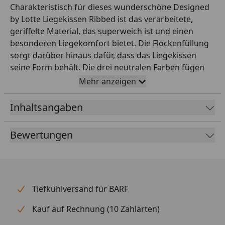
Charakteristisch für dieses wunderschöne Designed
by Lotte Liegekissen Ribbed ist das verarbeitete,
geriffelte Material, das superweich ist und einen
besonderen Liegekomfort bietet. Die Flockenfüllung
sorgt darüber hinaus dafür, dass das Liegekissen
seine Form behält. Die drei neutralen Farben fügen
sich toll in jede Einrichtung ein. Der abnehmbare
Mehr anzeigen
Bezug kann in der Waschmaschine bei 30°
gewaschen werden. Die Kissenunterseite ist mit
Inhaltsangaben
einem Anti-Rutsch Material ausgestattet. Das Kissen
ist in 3 Größen erhältlich.
Bewertungen
Tiefkühlversand für BARF
Kauf auf Rechnung (10 Zahlarten)