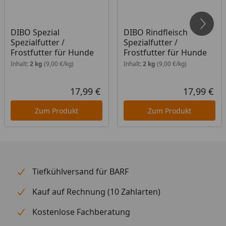
Versandtage sind Montag bis Mittwoch, außer an
Feiertagen.
DIBO Spezial
DIBO Rindfleisch
Versand nur innerhalb Deutschland und
Spezialfutter /
Spezialfutter /
Österreich.
Frostfutter für Hunde
Frostfutter für Hunde
Die Lieferung muss beim ersten Zustellversuch
Inhalt:
2 kg
(9,00 €/kg)
Inhalt:
2 kg
(9,00 €/kg)
sofort angenommen werden.
Eine Anlieferung an eine Packstation ist nicht
17,99 €
17,99 €
Aktueller Preis
Akt
möglich.
Zum Produkt
Zum Produkt
Widerrufs- und Rückgaberecht ist für dieses
Produkt nicht gültig.
Tiefkühlversand für BARF
Kauf auf Rechnung (10 Zahlarten)
Kostenlose Fachberatung