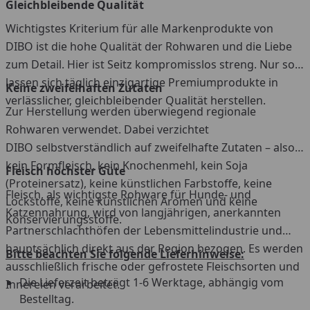
Gleichbleibende Qualität
Wichtigstes Kriterium für alle Markenprodukte von
DIBO ist die hohe Qualität der Rohwaren und die Liebe
zum Detail. Hier ist Seitz kompromisslos streng. Nur so
lassen sich täglich einzigartige Premiumprodukte in
Keine zweifelhaften Zutaten
verlässlicher, gleichbleibender Qualität herstellen.
Zur Herstellung werden überwiegend regionale
Rohwaren verwendet. Dabei verzichtet
DIBO selbstverständlich auf zweifelhafte Zutaten – also,
kein Formfleisch, kein Knochenmehl, kein Soja
Fleisch höchster Güte
(Proteinersatz), keine künstlichen Farbstoffe, keine
Fleisch, als wichtigste Rohware für Hunde- und
Lockstoffe, keine künstlichen Aromen und keine
Katzennahrung, wird von langjährigen, anerkannten
Konservierungsstoffe.
Partnerschlachthöfen der Lebensmittelindustrie und
hauptsächlich direkt aus der Region bezogen. Es werden
Bitte beachten Sie folgende Lieferhinweise:
ausschließlich frische oder gefrostete Fleischsorten und
Die Lieferzeit beträgt 1-6 Werktage, abhängig vom
Innereien verarbeitet.
Bestelltag.