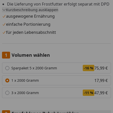
Die Lieferung von Frostfutter erfolgt separat mit DPD
Kurzbeschreibung ausklappen
aus einem Tiefkühllager.
ausgewogene Ernährung
Versandtage sind Montag bis Mittwoch, außer an
Feiertagen.
einfache Portionierung
Versand nur innerhalb Deutschland und Österreich.
für jeden Lebensabschnitt
Die Lieferung muss beim ersten Zustellversuch sofort
angenommen werden.
Eine Anlieferung an eine Packstation ist nicht möglich.
Volumen wählen
Widerrufs- und Rückgaberecht ist für dieses Produkt
Alle anzeigen (3)
75,99 €
Sparpaket 5 x 2000 Gramm
-16 %
nicht gültig.
17,99 €
1 x 2000 Gramm
47,99 €
3 x 2000 Gramm
-11 %