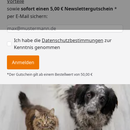
Vorteile
sowie
sofort einen 5,00 € Newslettergutschein
*
per E-Mail sichern:
Keine Eingabe erforderlich
Eingabe erforderlich
E-Mail *
Ich habe die
Datenschutzbestimmungen
zur
Kenntnis genommen
Anmelden
*Der Gutschein gilt ab einem Bestellwert von 50,00 €
Trusted Shops
4,74
/ 5