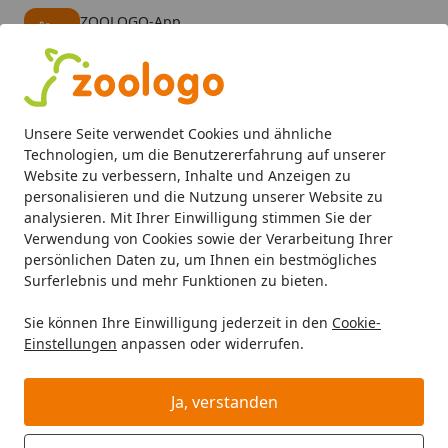
ZOOLOGO-App
Öffnen
Banner schließen
ZOOLOGO
kostenlos - Im App Store
Alle Produkte
Mein Konto
Wunschl
Eink
Unsere Seite verwendet Cookies und ähnliche
4,74
/ 5
Suchen
Technologien, um die Benutzererfahrung auf unserer
Website zu verbessern, Inhalte und Anzeigen zu
personalisieren und die Nutzung unserer Website zu
Hund
Hundefutter
BARF & Frostfutter
Muskelfleisch
Startseite
analysieren. Mit Ihrer Einwilligung stimmen Sie der
DIBO Lamm Spezialfutter /
Verwendung von Cookies sowie der Verarbeitung Ihrer
persönlichen Daten zu, um Ihnen ein bestmögliches
Frostfutter für Hunde
Surferlebnis und mehr Funktionen zu bieten.
5
(7 Bewertungen)
Sie können Ihre Einwilligung jederzeit in den
Cookie-
Einstellungen
anpassen oder widerrufen.
Ja, verstanden