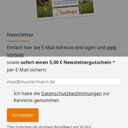
Newsletter
Einfach hier die E-Mail-Adresse eintragen und
viele
Vorteile
sowie
sofort einen 5,00 € Newslettergutschein
*
per E-Mail sichern:
Keine Eingabe erforderlich
Eingabe erforderlich
E-Mail *
Ich habe die
Datenschutzbestimmungen
zur
Kenntnis genommen
Anmelden
*Der Gutschein gilt ab einem Bestellwert von 50,00 €