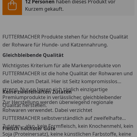
12 Personen
haben dieses Produkt vor
Kurzem gekauft.
FUTTERMACHER Produkte stehen für höchste Qualität
der Rohware für Hunde- und Katzennahrung.
Gleichbleibende Qualität
Wichtigstes Kriterium für alle Markenprodukte von
FUTTERMACHER ist die hohe Qualität der Rohwaren und
die Liebe zum Detail. Hier ist Seitz kompromisslos
streng. Nur so lassen sich täglich einzigartige
Keine zweifelhaften Zutaten
Premiumprodukte in verlässlicher, gleichbleibender
Zur Herstellung werden überwiegend regionale
Qualität herstellen.
Rohwaren verwendet. Dabei verzichtet
FUTTERMACHER selbstverständlich auf zweifelhafte
Zutaten – also, kein Formfleisch, kein Knochenmehl, kein
Fleisch höchster Güte
Soja (Proteinersatz), keine künstlichen Farbstoffe, keine