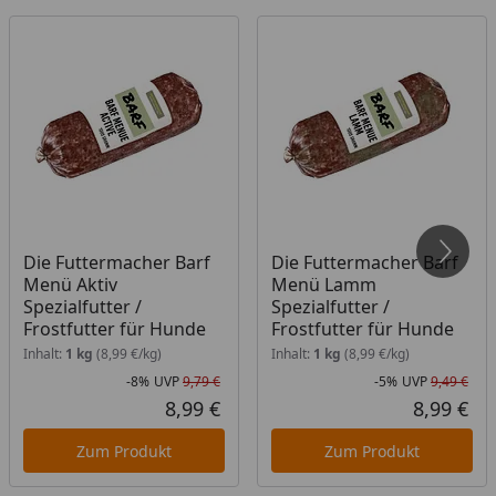
sofort angenommen werden.
Eine Anlieferung an eine Packstation ist nicht
möglich.
Widerrufs- und Rückgaberecht ist für dieses
Produkt nicht gültig.
Die Futtermacher Barf
Die Futtermacher Barf
Menü Aktiv
Menü Lamm
Spezialfutter /
Spezialfutter /
Frostfutter für Hunde
Frostfutter für Hunde
Inhalt:
1 kg
(8,99 €/kg)
Inhalt:
1 kg
(8,99 €/kg)
-8%
UVP
9,79 €
-5%
UVP
9,49 €
Rabatt in Prozent
Ursprünglicher Preis
Rab
Urs
8,99 €
8,99 €
Aktueller Preis
Akt
Zum Produkt
Zum Produkt