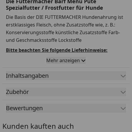
Die Futtermacher Barf Menü Pute
Spezialfutter / Frostfutter für Hunde
Die Basis der DIE FUTTERMACHER Hundenahrung ist
erstklassiges Fleisch, ohne Zusatzstoffe wie, z. B.:
Konservierungsstoffe künstliche Zusatzstoffe Farb-
und Geschmacksstoffe Lockstoffe
Bitte beachten Sie folgende Lieferhinweise:
Mehr anzeigen
Die Lieferzeit beträgt 1-6 Werktage, abhängig vom
Bestelltag.
Inhaltsangaben
Die Lieferung von Frostfutter erfolgt separat mit
DPD aus einem Tiefkühllager.
Zubehör
Versandtage sind Montag bis Mittwoch, außer an
Feiertagen.
Bewertungen
Versand nur innerhalb Deutschland und
Österreich.
Kunden kauften auch
Die Lieferung muss beim ersten Zustellversuch