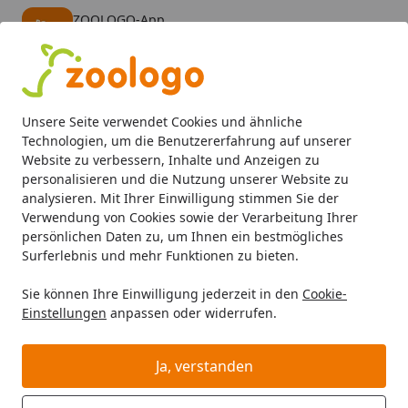
ZOOLOGO-App
Öffnen
Banner schließen
ZOOLOGO
kostenlos - Im App Store
Alle Produkte
Mein Konto
Wunschl
Eink
Unsere Seite verwendet Cookies und ähnliche
4,73
/ 5
Suchen
Technologien, um die Benutzererfahrung auf unserer
Website zu verbessern, Inhalte und Anzeigen zu
personalisieren und die Nutzung unserer Website zu
Hund
Hundefutter
BARF & Frostfutter
Komplettmenüs
Startseite
analysieren. Mit Ihrer Einwilligung stimmen Sie der
Die Futtermacher Barf Menü Pute
Verwendung von Cookies sowie der Verarbeitung Ihrer
persönlichen Daten zu, um Ihnen ein bestmögliches
Spezialfutter / Frostfutter für
Surferlebnis und mehr Funktionen zu bieten.
Hunde
Sie können Ihre Einwilligung jederzeit in den
Cookie-
5
(2 Bewertungen)
Einstellungen
anpassen oder widerrufen.
Ja, verstanden