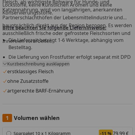
Fleisch, als wichtigste Rohware für Hunde- und
Lockstoffe, keine künstlichen Aromen und keine
Katzennahrung, wird von langjährigen, anerkannten
Konservierungsstoffe.
Partnerschlachthöfen der Lebensmittelindustrie und
hauptsächlich direkt aus der Region bezogen. Es werden
Bitte beachten Sie folgende Lieferhinweise:
ausschließlich frische oder gefrostete Fleischsorten und
Die Lieferzeit beträgt 1-6 Werktage, abhängig vom
Innereien verarbeitet.
Bestelltag.
Die Lieferung von Frostfutter erfolgt separat mit DPD
Kurzbeschreibung ausklappen
aus einem Tiefkühllager.
erstklassiges Fleisch
Versandtage sind Montag bis Mittwoch, außer an
Feiertagen.
ohne Zusatzstoffe
Versand nur innerhalb Deutschland und Österreich.
artgerechte BARF-Ernährung
Die Lieferung muss beim ersten Zustellversuch sofort
angenommen werden.
Eine Anlieferung an eine Packstation ist nicht möglich.
Volumen wählen
Widerrufs- und Rückgaberecht ist für dieses Produkt
Alle anzeigen (3)
79,99 €
Sparpaket 10 x 1 Kilogramm
-11 %
nicht gültig.