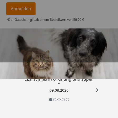
Anmelden
*Der Gutschein gilt ab einem Bestellwert von 50,00 €
Trusted Shops
4,73
/ 5
„Es ist alles in Ordnung und super
“
09.08.2026