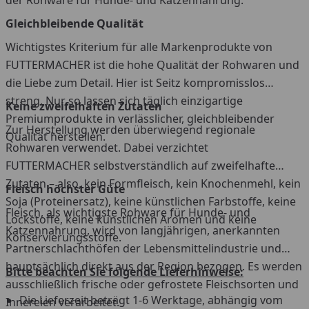
Gleichbleibende Qualität
Wichtigstes Kriterium für alle Markenprodukte von
FUTTERMACHER ist die hohe Qualität der Rohwaren und
die Liebe zum Detail. Hier ist Seitz kompromisslos
streng. Nur so lassen sich täglich einzigartige
Keine zweifelhaften Zutaten
Premiumprodukte in verlässlicher, gleichbleibender
Zur Herstellung werden überwiegend regionale
Qualität herstellen.
Rohwaren verwendet. Dabei verzichtet
FUTTERMACHER selbstverständlich auf zweifelhafte
Zutaten – also, kein Formfleisch, kein Knochenmehl, kein
Fleisch höchster Güte
Soja (Proteinersatz), keine künstlichen Farbstoffe, keine
Fleisch, als wichtigste Rohware für Hunde- und
Lockstoffe, keine künstlichen Aromen und keine
Katzennahrung, wird von langjährigen, anerkannten
Konservierungsstoffe.
Partnerschlachthöfen der Lebensmittelindustrie und
hauptsächlich direkt aus der Region bezogen. Es werden
Bitte beachten Sie folgende Lieferhinweise:
ausschließlich frische oder gefrostete Fleischsorten und
Die Lieferzeit beträgt 1-6 Werktage, abhängig vom
Innereien verarbeitet.