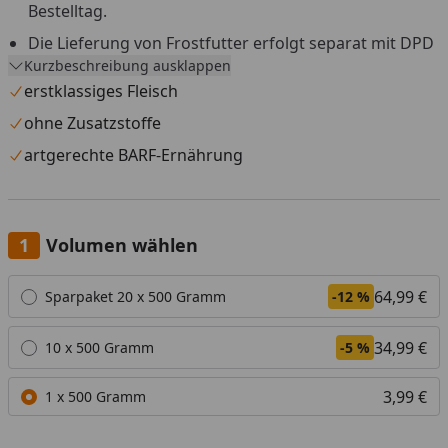
Bestelltag.
Die Lieferung von Frostfutter erfolgt separat mit DPD
Kurzbeschreibung ausklappen
aus einem Tiefkühllager.
erstklassiges Fleisch
Versandtage sind Montag bis Mittwoch, außer an
Feiertagen.
ohne Zusatzstoffe
Versand nur innerhalb Deutschland und Österreich.
artgerechte BARF-Ernährung
Die Lieferung muss beim ersten Zustellversuch sofort
angenommen werden.
Eine Anlieferung an eine Packstation ist nicht möglich.
Volumen wählen
Widerrufs- und Rückgaberecht ist für dieses Produkt
Alle anzeigen (3)
64,99 €
Sparpaket 20 x 500 Gramm
-12 %
nicht gültig.
34,99 €
10 x 500 Gramm
-5 %
3,99 €
1 x 500 Gramm