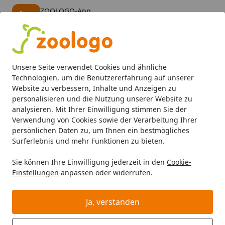
ZOOLOGO-App
Öffnen
Banner schließen
ZOOLOGO
kostenlos - Im App Store
Alle Produkte
Mein Konto
Wunschl
Eink
Unsere Seite verwendet Cookies und ähnliche
4,73
/ 5
Suchen
Technologien, um die Benutzererfahrung auf unserer
Website zu verbessern, Inhalte und Anzeigen zu
personalisieren und die Nutzung unserer Website zu
Hund
Hundefutter
BARF & Frostfutter
Komplettmenüs
Startseite
analysieren. Mit Ihrer Einwilligung stimmen Sie der
Die Futtermacher - Huhn und Lachs
Verwendung von Cookies sowie der Verarbeitung Ihrer
persönlichen Daten zu, um Ihnen ein bestmögliches
500g
Surferlebnis und mehr Funktionen zu bieten.
Sie können Ihre Einwilligung jederzeit in den
Cookie-
Einstellungen
anpassen oder widerrufen.
Ja, verstanden