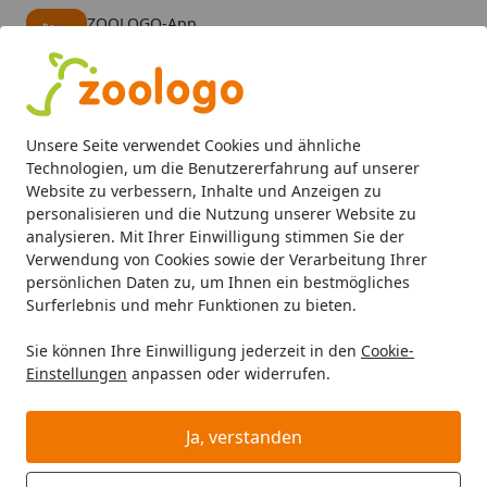
ZOOLOGO-App
Öffnen
Banner schließen
ZOOLOGO
kostenlos - Im App Store
Alle Produkte
Mein Konto
Wunschl
Eink
Unsere Seite verwendet Cookies und ähnliche
4,73
/ 5
Suchen
Technologien, um die Benutzererfahrung auf unserer
Website zu verbessern, Inhalte und Anzeigen zu
personalisieren und die Nutzung unserer Website zu
Hund
Hundefutter
BARF & Frostfutter
Komplettmenüs
Startseite
analysieren. Mit Ihrer Einwilligung stimmen Sie der
Die Futtermacher - Rind-Mix mit
Verwendung von Cookies sowie der Verarbeitung Ihrer
persönlichen Daten zu, um Ihnen ein bestmögliches
Grünen Pansen 500g
Surferlebnis und mehr Funktionen zu bieten.
Sie können Ihre Einwilligung jederzeit in den
Cookie-
Einstellungen
anpassen oder widerrufen.
Ja, verstanden