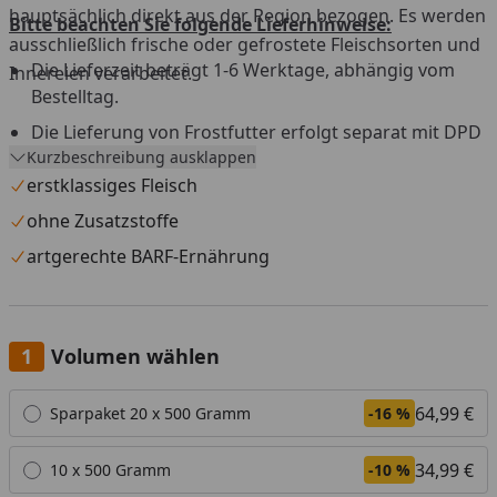
hauptsächlich direkt aus der Region bezogen. Es werden
Bitte beachten Sie folgende Lieferhinweise:
ausschließlich frische oder gefrostete Fleischsorten und
Die Lieferzeit beträgt 1-6 Werktage, abhängig vom
Innereien verarbeitet.
Bestelltag.
Die Lieferung von Frostfutter erfolgt separat mit DPD
Kurzbeschreibung ausklappen
aus einem Tiefkühllager.
erstklassiges Fleisch
Versandtage sind Montag bis Mittwoch, außer an
Feiertagen.
ohne Zusatzstoffe
Versand nur innerhalb Deutschland und Österreich.
artgerechte BARF-Ernährung
Die Lieferung muss beim ersten Zustellversuch sofort
angenommen werden.
Eine Anlieferung an eine Packstation ist nicht möglich.
Volumen wählen
Widerrufs- und Rückgaberecht ist für dieses Produkt
Alle anzeigen (3)
64,99 €
Sparpaket 20 x 500 Gramm
-16 %
nicht gültig.
34,99 €
10 x 500 Gramm
-10 %