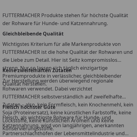
FUTTERMACHER Produkte stehen für höchste Qualität
der Rohware für Hunde- und Katzennahrung.
Gleichbleibende Qualität
Wichtigstes Kriterium für alle Markenprodukte von
FUTTERMACHER ist die hohe Qualität der Rohwaren und
die Liebe zum Detail. Hier ist Seitz kompromisslos
streng. Nur so lassen sich täglich einzigartige
Keine zweifelhaften Zutaten
Premiumprodukte in verlässlicher, gleichbleibender
Zur Herstellung werden überwiegend regionale
Qualität herstellen.
Rohwaren verwendet. Dabei verzichtet
FUTTERMACHER selbstverständlich auf zweifelhafte
Zutaten – also, kein Formfleisch, kein Knochenmehl, kein
Fleisch höchster Güte
Soja (Proteinersatz), keine künstlichen Farbstoffe, keine
Fleisch, als wichtigste Rohware für Hunde- und
Lockstoffe, keine künstlichen Aromen und keine
Katzennahrung, wird von langjährigen, anerkannten
Konservierungsstoffe.
Partnerschlachthöfen der Lebensmittelindustrie und