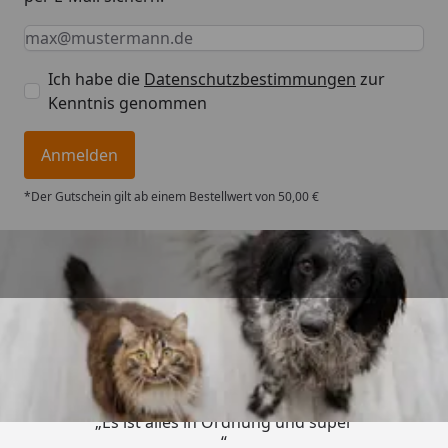
Keine Eingabe erforderlich
Eingabe erforderlich
E-Mail *
Ich habe die
Datenschutzbestimmungen
zur
Kenntnis genommen
Anmelden
*Der Gutschein gilt ab einem Bestellwert von 50,00 €
Trusted Shops
4,73
/ 5
„Es ist alles in Ordnung und super
“