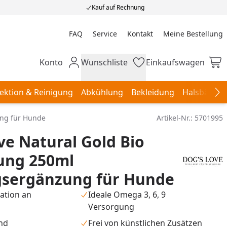
Kauf auf Rechnung
FAQ
Service
Kontakt
Meine Bestellung
Meine Bestellung
Konto
Wunschliste
Einkaufswagen
Mein Konto
Wunschliste
Einkaufswagen
ektion & Reinigung
Abkühlung
Bekleidung
Halsbänder,
Na
ung für Hunde
Artikel-Nr.:
5701995
ve Natural Gold Bio
ung 250ml
sergänzung für Hunde
ation an
Ideale Omega 3, 6, 9
Versorgung
nd
Frei von künstlichen Zusätzen