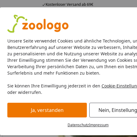
Kostenloser Versand ab 69€
4,73
/ 5
23.589 Bewertungen
Alle Produkte
Angebote
Neuheiten
Sommerhits
Alle Produkte
Unsere Seite verwendet Cookies und ähnliche Technologien, u
Benutzererfahrung auf unserer Website zu verbessern, Inhalt
zu personalisieren und die Nutzung unserer Website zu analys
Hund
Hundefutter
Hundenäpfe & Co
Hundeschl
Ihrer Einwilligung stimmen Sie der Verwendung von Cookies s
Verarbeitung Ihrer persönlichen Daten zu, um Ihnen ein best
Hund
Hundefutter
BARF & Frostfutter
Zusätze
Öle
Surferlebnis und mehr Funktionen zu bieten.
Startseite
BALD VERGRIFFEN
Sie können Ihre Einwilligung jederzeit in den
Cookie-Einstellu
oder widerrufen.
Ja, verstanden
Nein, Einstellun
Datenschutz
Impressum