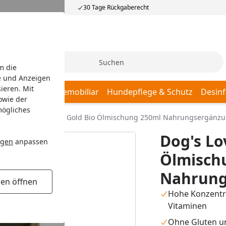
30 Tage Rückgaberecht
Suche
m die
e und Anzeigen
ieren. Mit
afplätze
Hundemobiliar
Hundepflege & Schutz
Desinf
owie der
mögliches
Dog's Love Natural Gold Bio Ölmischung 250ml Nahrungsergänz
Dog's Lo
ngen
anpassen
Ölmisch
Nahrung
gen öffnen
Hohe Konzentr
Vitaminen
Ohne Gluten u