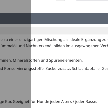
e zu einer einzigartigen Mischung als ideale Ergänzung zu
zkümmelöl und Nachtkerzenöl bilden im ausgewogenen Verhä
minen, Mineralstoffen und Spurenelementen.
d Konservierungsstoffe, Zuckerzusatz, Schlachtabfälle, Ge
e Kur. Geeignet für Hunde jeden Alters / jeder Rasse.