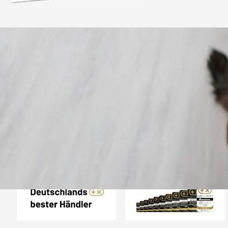
Trusted Shops
„Gute Erfahru
Zoologo,schnelle Lie
top“
4,73
/ 5
31.07.202
23.589 Bewertungen
Auszeichnungen