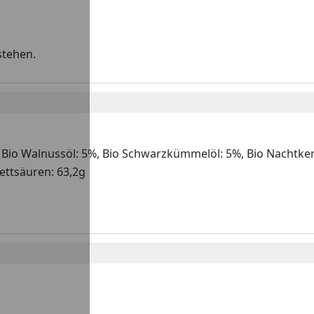
stehen.
, Bio Walnussöl: 5%, Bio Schwarzkümmelöl: 5%, Bio Nachtker
ettsäuren: 63,2g