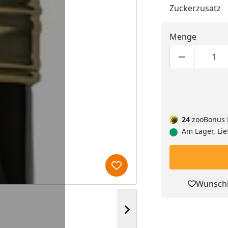
Zuckerzusatz
Menge
Produktmen
Pro
24
zooBonus 
Am Lager, Lie
Produkt zur Wunschliste hi
Wunschl
Pro
Nächstes Bild anzeigen