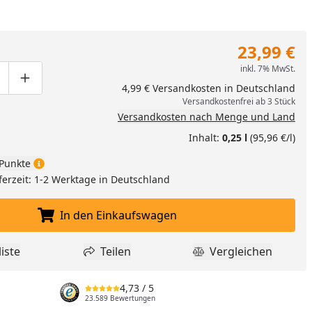
23,99 €
inkl. 7% MwSt.
ge um eins verringern
duktmenge manuell eingeben
Produktmenge um eins erhöhen
4,99 € Versandkosten in Deutschland
Versandkostenfrei ab 3 Stück
Versandkosten nach Menge und Land
Inhalt:
0,25 l
(95,96 €/l)
Punkte
ferzeit: 1-2 Werktage in Deutschland
In den Einkaufswagen
In den Einkaufswagen legen
nzufügen
iste
Teilen
Vergleichen
dukt zur Wunschliste hinzufügen
Teilen
Produkt Vergle
4,73
/ 5
23.589 Bewertungen