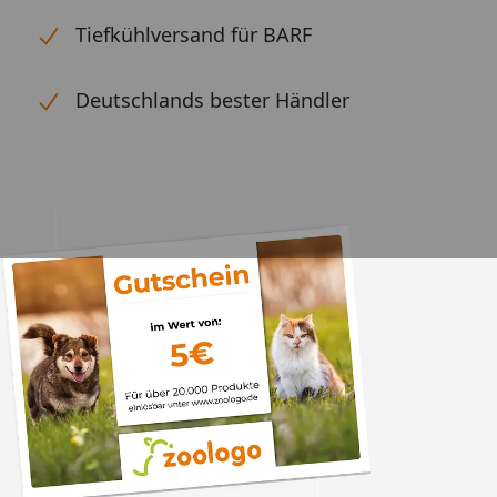
Tiefkühlversand für BARF
Deutschlands bester Händler