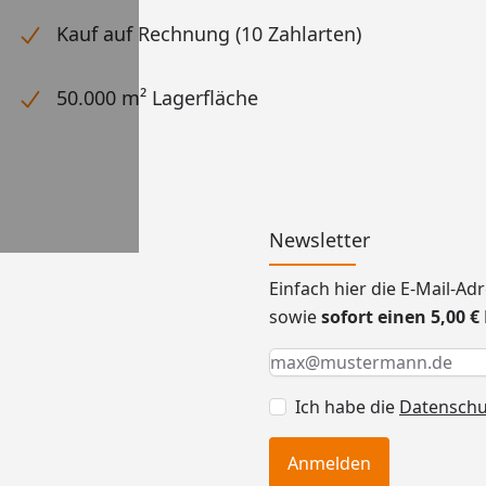
Kauf auf Rechnung (10 Zahlarten)
50.000 m² Lagerfläche
Newsletter
Einfach hier die E-Mail-A
sowie
sofort einen 5,00 
Keine Eingabe erforderlic
Eingabe erforderlich
E-Mail *
Ich habe die
Datensch
Anmelden