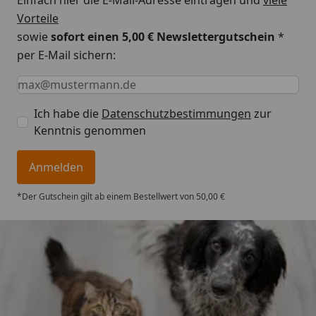
Vorteile
sowie
sofort einen 5,00 € Newslettergutschein
*
per E-Mail sichern:
Keine Eingabe erforderlich
Eingabe erforderlich
E-Mail *
Ich habe die
Datenschutzbestimmungen
zur
Kenntnis genommen
Anmelden
*Der Gutschein gilt ab einem Bestellwert von 50,00 €
Trusted Shops
4,73
/ 5