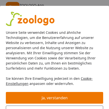
ZOOLOGO-App
Öffnen
Banner schließen
ZOOLOGO
kostenlos - Im App Store
Alle Produkte
Mein Konto
Wunschl
Eink
Unsere Seite verwendet Cookies und ähnliche
4,73
/ 5
Suchen
Technologien, um die Benutzererfahrung auf unserer
Website zu verbessern, Inhalte und Anzeigen zu
personalisieren und die Nutzung unserer Website zu
Katze
Katzenfutter
Nassfutter
Dogs'n Tiger Schlemme
Startseite
analysieren. Mit Ihrer Einwilligung stimmen Sie der
Dogs'n Tiger Schlemmerbox
Verwendung von Cookies sowie der Verarbeitung Ihrer
persönlichen Daten zu, um Ihnen ein bestmögliches
1x1500g Katzennassfutter
Surferlebnis und mehr Funktionen zu bieten.
BALD VERGRIFFEN
Sie können Ihre Einwilligung jederzeit in den
Cookie-
Einstellungen
anpassen oder widerrufen.
Ja, verstanden