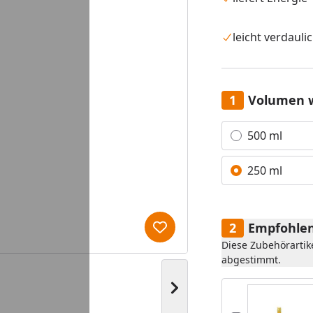
leicht verdauli
Volumen 
Alle anzeigen (2)
500 ml
250 ml
Empfohlen
Produkt zur Wunschliste hi
Diese Zubehörartik
abgestimmt.
Nächstes Bild anzeigen