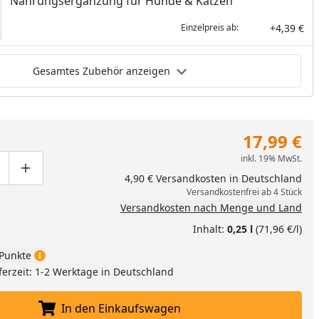
Nahrungsergänzung für Hunde & Katzen
+4,39 €
Einzelpreis ab:
Gesamtes Zubehör anzeigen
17,99 €
inkl. 19% MwSt.
ge um eins verringern
duktmenge manuell eingeben
Produktmenge um eins erhöhen
4,90 € Versandkosten in Deutschland
Versandkostenfrei ab 4 Stück
Versandkosten nach Menge und Land
Inhalt:
0,25 l
(71,96 €/l)
Punkte
ferzeit: 1-2 Werktage in Deutschland
In den Einkaufswagen
In den Einkaufswagen legen