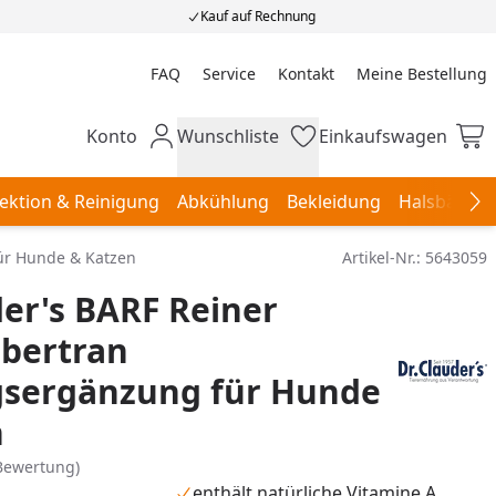
Kauf auf Rechnung
FAQ
Service
Kontakt
Meine Bestellung
Meine Bestellung
Konto
Wunschliste
Einkaufswagen
Mein Konto
Wunschliste
Einkaufswagen
ektion & Reinigung
Abkühlung
Bekleidung
Halsbänder,
Na
ür Hunde & Katzen
Artikel-Nr.:
5643059
der's BARF Reiner
ebertran
sergänzung für Hunde
n
Bewertung)
enthält natürliche Vitamine A