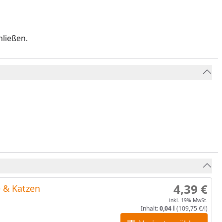
hließen.
4,39 €
e & Katzen
inkl. 19% MwSt.
Inhalt:
0,04 l
(109,75 €/l)