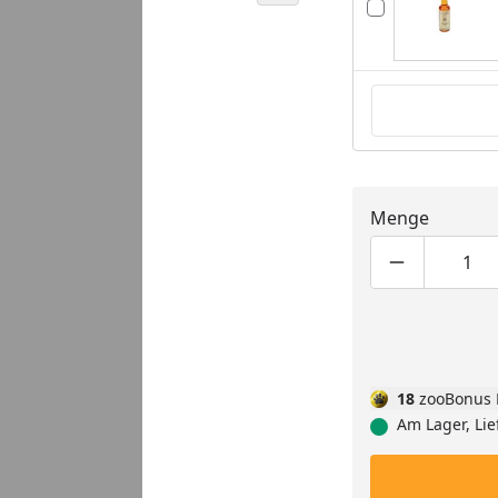
Menge
Produktmen
Pro
18
zooBonus 
Am Lager, Lie