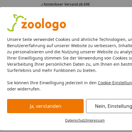
Kostenloser Versand ab 69€
4,74
/ 5
23.587 Bewertungen
Alle Produkte
Angebote
Neuheiten
Sommerhits
Alle Produkte
Unsere Seite verwendet Cookies und ähnliche Technologien, u
Benutzererfahrung auf unserer Website zu verbessern, Inhalt
zu personalisieren und die Nutzung unserer Website zu analys
Hund
Hundefutter
Hundenäpfe & Co
Hundeschl
Ihrer Einwilligung stimmen Sie der Verwendung von Cookies s
Verarbeitung Ihrer persönlichen Daten zu, um Ihnen ein best
Hund
Hundefutter
BARF & Frostfutter
Zusätze
Öle
Surferlebnis und mehr Funktionen zu bieten.
Startseite
BALD VERGRIFFEN
Sie können Ihre Einwilligung jederzeit in den
Cookie-Einstellu
oder widerrufen.
Ja, verstanden
Nein, Einstellun
Datenschutz
Impressum