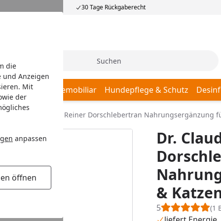
30 Tage Rückgaberecht
Suche
m die
e und Anzeigen
ieren. Mit
afplätze
Hundemobiliar
Hundepflege & Schutz
Desinf
owie der
mögliches
Dr. Clauder's BARF Reiner Dorschlebertran Nahrungsergänzung f
Dr. Clau
ngen
anpassen
Dorschl
Nahrung
gen öffnen
& Katze
5
(1 
liefert Energie