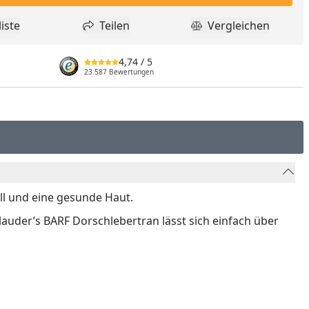
iste
Teilen
Vergleichen
dukt zur Wunschliste hinzufügen
Teilen
Produkt Vergle
4,74
/ 5
23.587 Bewertungen
ell und eine gesunde Haut.
lauder’s BARF Dorschlebertran lässt sich einfach über