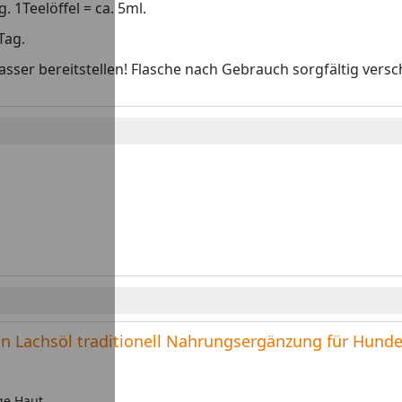
 1Teelöffel = ca. 5ml.
Tag.
sser bereitstellen! Flasche nach Gebrauch sorgfältig versc
kin Lachsöl traditionell Nahrungsergänzung für Hund
ge Haut