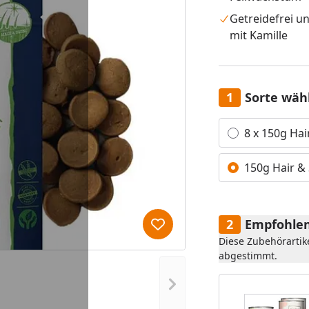
Getreidefrei un
mit Kamille
Sorte wäh
Alle anzeigen (2)
8 x 150g Hai
150g Hair & 
Empfohlen
Produkt zur Wunschliste hi
Diese Zubehörartik
abgestimmt.
Nächstes Bild anzeigen