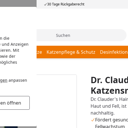
30 Tage Rückgaberecht
Suche
m die
e und Anzeigen
ieren. Mit
Katzenschlafplätze
Katzenpflege & Schutz
Desinfektion
owie der
mögliches
tzensnack
Dr. Clau
ngen
anpassen
Katzens
Dr. Clauder's Ha
gen öffnen
Haut und Fell, is
nachhaltig.
Fördert gesun
Fellwachstum