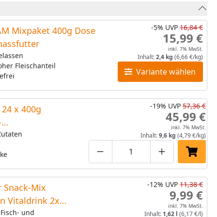
-5%
UVP
16,84 €
M Mixpaket 400g Dose
15,99 €
assfutter
inkl. 7% MwSt.
elassen
Inhalt:
2,4 kg
(6,66 €/kg)
oher Fleischanteil
Variante wählen
efrei
-19%
UVP
57,36 €
 24 x 400g
45,99 €
-
inkl. 7% MwSt.
ind&Pute,Rind&Reh)
Zutaten
Inhalt:
9,6 kg
(4,79 €/kg)
cke
Produktmenge um eins verring
Produktmenge manuell
Produktmenge
In den
-12%
UVP
11,38 €
 Snack-Mix
9,99 €
in Vitaldrink 2x
inkl. 7% MwSt.
l) Sixpack
 Fisch- und
Inhalt:
1,62 l
(6,17 €/l)