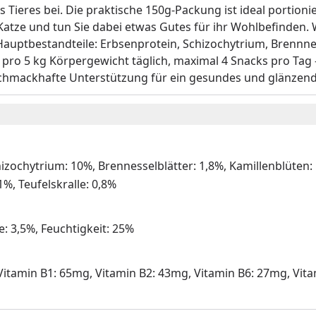
es Tieres bei. Die praktische 150g-Packung ist ideal portion
Katze und tun Sie dabei etwas Gutes für ihr Wohlbefinden. 
auptbestandteile: Erbsenprotein, Schizochytrium, Brennness
pro 5 kg Körpergewicht täglich, maximal 4 Snacks pro Tag -
schmackhafte Unterstützung für ein gesundes und glänzendes
izochytrium: 10%, Brennesselblätter: 1,8%, Kamillenblüten: 
%, Teufelskralle: 0,8%
: 3,5%, Feuchtigkeit: 25%
mg, Vitamin B1: 65mg, Vitamin B2: 43mg, Vitamin B6: 27mg, V