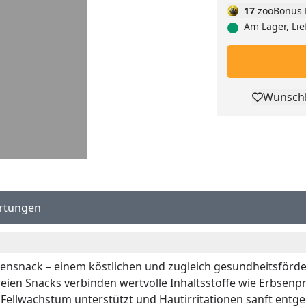
17
zooBonus 
Am Lager, Lie
Wunschl
Pro
rtungen
atzensnack – einem köstlichen und zugleich gesundheitsförd
efreien Snacks verbinden wertvolle Inhaltsstoffe wie Erbsen
Fellwachstum unterstützt und Hautirritationen sanft entgeg