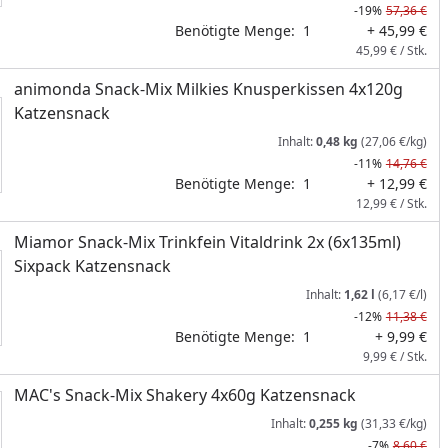
-19%
57,36 €
Benötigte Menge:
1
+ 45,99 €
45,99 € / Stk.
animonda Snack-Mix Milkies Knusperkissen 4x120g
Katzensnack
Inhalt:
0,48 kg
(27,06 €/kg)
-11%
14,76 €
Benötigte Menge:
1
+ 12,99 €
12,99 € / Stk.
Miamor Snack-Mix Trinkfein Vitaldrink 2x (6x135ml)
Sixpack Katzensnack
Inhalt:
1,62 l
(6,17 €/l)
-12%
11,38 €
Benötigte Menge:
1
+ 9,99 €
9,99 € / Stk.
MAC's Snack-Mix Shakery 4x60g Katzensnack
Inhalt:
0,255 kg
(31,33 €/kg)
-7%
8,60 €