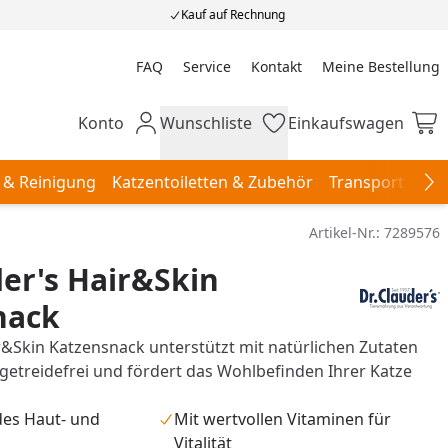
Kauf auf Rechnung
FAQ
Service
Kontakt
Meine Bestellung
Meine Bestellung
Konto
Wunschliste
Einkaufswagen
Mein Konto
Wunschliste
Einkaufswagen
 & Reinigung
Katzentoiletten & Zubehör
Transport & Re
Na
Artikel-Nr.:
7289576
der's Hair&Skin
nack
ir&Skin Katzensnack unterstützt mit natürlichen Zutaten
t getreidefrei und fördert das Wohlbefinden Ihrer Katze
des Haut- und
Mit wertvollen Vitaminen für
Vitalität