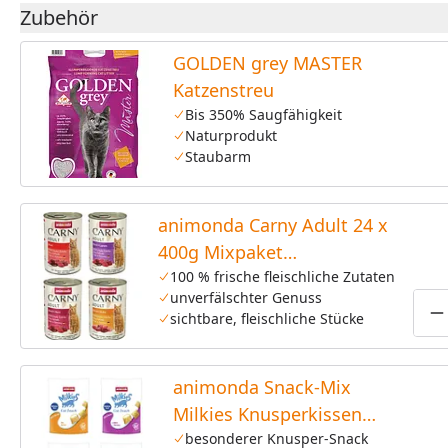
Zubehör
GOLDEN grey MASTER
Katzenstreu
Bis 350% Saugfähigkeit
Naturprodukt
Staubarm
animonda Carny Adult 24 x
400g Mixpaket
(Rind&Lamm,
100 % frische fleischliche Zutaten
unverfälschter Genuss
Rind&Huhn,Rind,Rind&Herz)
sichtbare, fleischliche Stücke
P
Katzennassfutter
animonda Snack-Mix
Milkies Knusperkissen
4x120g Katzensnack
besonderer Knusper-Snack