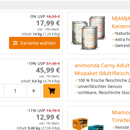
-3%
UVP
18,55 €
MJAMJA
17,99 €
Katzenn
inkl. 19% MwSt.
Naturb
Inhalt:
14 kg
(1,29 €/kg)
extra h
Variante wählen
Getreid
-19%
UVP
57,36 €
animonda Carny Adult
45,99 €
Mixpaket (Multifleisch
inkl. 7% MwSt.
Cocktail,Rind&Huhn,R
100 % frische fleischliche 
Inhalt:
9,6 kg
(4,79 €/kg)
unverfälschter Genuss
Katzennassfutter
sichtbare, fleischliche Stü
roduktmenge um eins verringern
Produktmenge manuell eingeben
Produktmenge um eins erhöhen
In den Einkaufswagen legen
-11%
UVP
14,76 €
Miamor
12,99 €
Trinkfe
inkl. 7% MwSt.
(6x135m
Feinste
Inhalt:
0,48 kg
(27,06 €/kg)