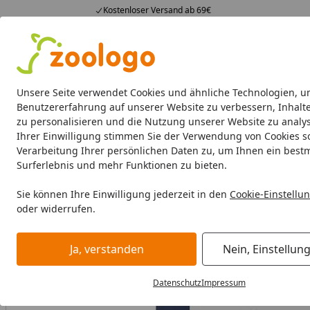
Kostenloser Versand ab 69€
4,74
/ 5
23.588 Bewertungen
Alle Produkte
Angebote
Neuheiten
Sommerhits
Alle Produkte
Unsere Seite verwendet Cookies und ähnliche Technologien, u
Benutzererfahrung auf unserer Website zu verbessern, Inhalt
zu personalisieren und die Nutzung unserer Website zu analys
Katze
Katzenfutter
Futternäpfe & Trinkbrunnen
Ihrer Einwilligung stimmen Sie der Verwendung von Cookies s
Verarbeitung Ihrer persönlichen Daten zu, um Ihnen ein best
Katze
Katzenfutter
Snacks
Dr. Clauder's Hair&Skin Ka
Surferlebnis und mehr Funktionen zu bieten.
Startseite
Sie können Ihre Einwilligung jederzeit in den
Cookie-Einstellu
oder widerrufen.
Ja, verstanden
Nein, Einstellun
Datenschutz
Impressum