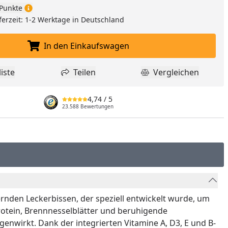
Punkte
ferzeit: 1-2 Werktage in Deutschland
In den Einkaufswagen
In den Einkaufswagen legen
iste
Teilen
Vergleichen
dukt zur Wunschliste hinzufügen
Teilen
Produkt Vergle
4,74
/ 5
23.588 Bewertungen
ernden Leckerbissen, der speziell entwickelt wurde, um
protein, Brennnesselblätter und beruhigende
enwirkt. Dank der integrierten Vitamine A, D3, E und B-