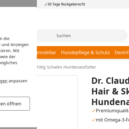
30 Tage Rückgaberecht
Suche
m die
e und Anzeigen
ieren. Mit
afplätze
Hundemobiliar
Hundepflege & Schutz
Desinf
owie der
mögliches
eat Pro Hair & Skin 100g Schalen Hundenassfutter
Dr. Clau
ngen
anpassen
Hair & S
Hundenas
gen öffnen
Premiumqualit
mit Omega-3-F