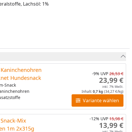
ralstoffe, Lachsöl: 1%
Kaninchenohren
-9%
UVP
26,53 €
knet Hundesnack
23,99 €
m-Snack
inkl. 7% MwSt.
Kaninchenohren
Inhalt:
0,7 kg
(34,27 €/kg)
satzstoffe
Variante wählen
-12%
UVP
15,98 €
Snack-Mix
13,99 €
len 1m 2x315g
inkl. 7% MwSt.