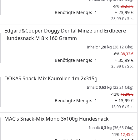
-9%
26,53 €
Benötigte Menge:
1
+ 23,99 €
23,99 € / Stk.
Edgard&Cooper Doggy Dental Minze und Erdbeere
Hundesnack M 8 x 160 Gramm
Inhalt:
1,28 kg
(28,12 €/kg)
-6%
38,32 €
Benötigte Menge:
1
+ 35,99 €
35,99 € / Stk.
DOKAS Snack-Mix Kaurollen 1m 2x315g
Inhalt:
0,63 kg
(22,21 €/kg)
-12%
15,98 €
Benötigte Menge:
1
+ 13,99 €
13,99 € / Stk.
MAC's Snack-Mix Mono 3x100g Hundesnack
Inhalt:
0,3 kg
(36,63 €/kg)
-11%
12,45 €