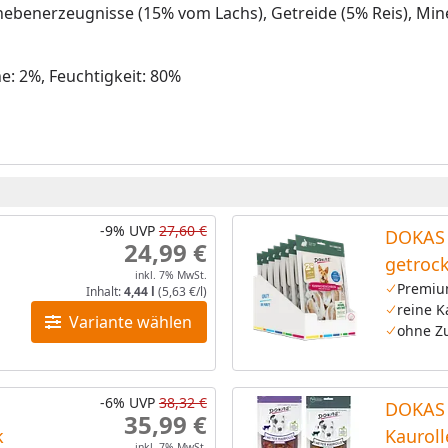
nebenerzeugnisse (15% vom Lachs), Getreide (5% Reis), Mine
e: 2%, Feuchtigkeit: 80%
-9%
UVP
27,60 €
DOKAS 
24,99 €
getroc
inkl. 7% MwSt.
Premiu
Inhalt:
4,44 l
(5,63 €/l)
reine 
Variante wählen
ohne Zu
-6%
UVP
38,32 €
DOKAS 
35,99 €
k
Kaurol
inkl. 7% MwSt.