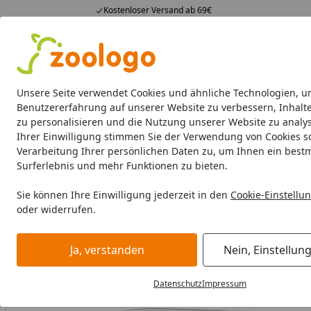
Kostenloser Versand ab 69€
4,74
/ 5
23.587 Bewertungen
Alle Produkte
Angebote
Neuheiten
Sommerhits
Alle Produkte
Unsere Seite verwendet Cookies und ähnliche Technologien, u
Benutzererfahrung auf unserer Website zu verbessern, Inhalt
zu personalisieren und die Nutzung unserer Website zu analys
Hund
Hundefutter
Hundenäpfe & Co
Hundeschl
Ihrer Einwilligung stimmen Sie der Verwendung von Cookies s
Verarbeitung Ihrer persönlichen Daten zu, um Ihnen ein best
Hund
Hundefutter
Diätfutter
Dr. Clauder's Selected M
Surferlebnis und mehr Funktionen zu bieten.
Startseite
Sie können Ihre Einwilligung jederzeit in den
Cookie-Einstellu
oder widerrufen.
Ja, verstanden
Nein, Einstellun
Datenschutz
Impressum