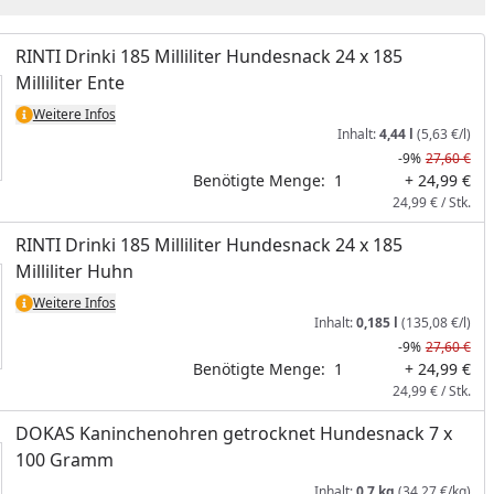
RINTI Drinki 185 Milliliter Hundesnack 24 x 185
Milliliter Ente
Weitere Infos
Inhalt:
4,44 l
(5,63 €/l)
-9%
27,60 €
Benötigte Menge:
1
+ 24,99 €
24,99 € / Stk.
RINTI Drinki 185 Milliliter Hundesnack 24 x 185
Milliliter Huhn
Weitere Infos
Inhalt:
0,185 l
(135,08 €/l)
-9%
27,60 €
Benötigte Menge:
1
+ 24,99 €
24,99 € / Stk.
DOKAS Kaninchenohren getrocknet Hundesnack 7 x
100 Gramm
Inhalt:
0,7 kg
(34,27 €/kg)