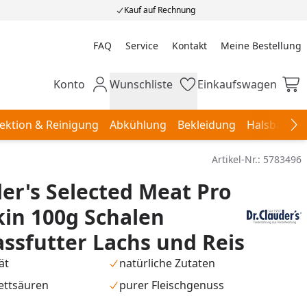
Kauf auf Rechnung
FAQ
Service
Kontakt
Meine Bestellung
Meine Bestellung
Konto
Wunschliste
Einkaufswagen
Mein Konto
Wunschliste
Einkaufswagen
ektion & Reinigung
Abkühlung
Bekleidung
Halsbänder,
Na
Artikel-Nr.:
5783496
der's Selected Meat Pro
kin 100g Schalen
sfutter Lachs und Reis
ät
natürliche Zutaten
ettsäuren
purer Fleischgenuss