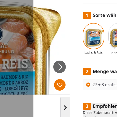
Sorte wäh
Alle anzeigen (2)
Lachs & Reis
Pute
Menge wä
Alle anzeigen (2)
27 + 3 gratis
Produkt zur Wunschliste hi
Empfohlen
Nächstes Bild anzeigen
Diese Zubehörartik