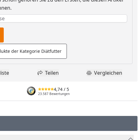
nnen.
e erforderlich
rderlich
ukte der Kategorie Diätfutter
iste
Teilen
Vergleichen
dukt zur Wunschliste hinzufügen
Teilen
Produkt Vergle
4,74
/ 5
23.587 Bewertungen