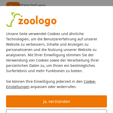
ZOOLOGO-App
Öffnen
Banner schließen
ZOOLOGO
kostenlos - Im App Store
Alle Produkte
Mein Konto
Wunschl
Eink
Unsere Seite verwendet Cookies und ähnliche
4,74
/ 5
Suchen
Technologien, um die Benutzererfahrung auf unserer
Website zu verbessern, Inhalte und Anzeigen zu
personalisieren und die Nutzung unserer Website zu
Hund
Hundefutter
Snacks
Mixpakete
Edgard & Coop
Startseite
analysieren. Mit Ihrer Einwilligung stimmen Sie der
Edgard & Cooper Snack-Mix Bites
Verwendung von Cookies sowie der Verarbeitung Ihrer
persönlichen Daten zu, um Ihnen ein bestmögliches
Nr.1 5x40g Hundesnack
Surferlebnis und mehr Funktionen zu bieten.
Sie können Ihre Einwilligung jederzeit in den
Cookie-
Einstellungen
anpassen oder widerrufen.
Ja, verstanden