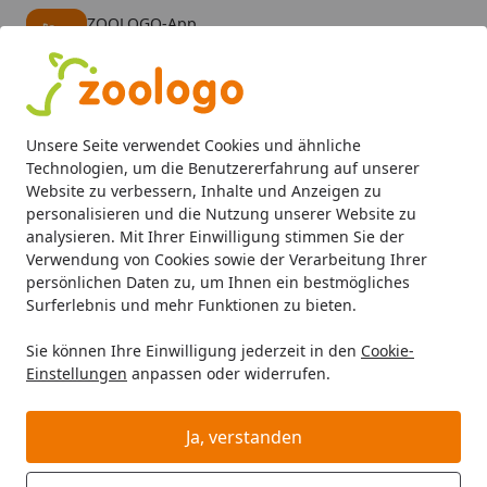
ZOOLOGO-App
Öffnen
Banner schließen
ZOOLOGO
kostenlos - Im App Store
Alle Produkte
Mein Konto
Wunschl
Eink
Unsere Seite verwendet Cookies und ähnliche
4,73
/ 5
Suchen
Technologien, um die Benutzererfahrung auf unserer
Website zu verbessern, Inhalte und Anzeigen zu
personalisieren und die Nutzung unserer Website zu
Katze
Katzenfutter
Nassfutter
MJAMJAM Leckere Mahlz
Startseite
analysieren. Mit Ihrer Einwilligung stimmen Sie der
MJAMJAM Leckere Mahlzeit 400g
Verwendung von Cookies sowie der Verarbeitung Ihrer
persönlichen Daten zu, um Ihnen ein bestmögliches
Dose Katzennassfutter leckeres
Surferlebnis und mehr Funktionen zu bieten.
Rind an gedämpftem Kürbis
Sie können Ihre Einwilligung jederzeit in den
Cookie-
5
(2 Bewertungen)
Einstellungen
anpassen oder widerrufen.
Ja, verstanden