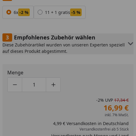
Alle anzeigen (2)
6x
-2 %
11 + 1 gratis
-5 %
Empfohlenes Zubehör wählen
Diese Zubehörartikel wurden von unseren Experten speziell
auf dieses Produkt abgestimmt.
Menge
Produktmenge um eins verringern
Produktmenge manuell eingeben
Produktmenge um eins erhöhen
-2%
UVP
17,34 €
16,99 €
inkl. 7% MwSt.
4,99 € Versandkosten in Deutschland
Versandkostenfrei ab 5 Stück
Versandkosten nach Menge und Land