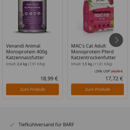
Venandi Animal
MAC's Cat Adult
Monoprotein 400g
Monoprotein Pferd
Katzennassfutter
Katzentrockenfutter
Inhalt:
2,4 kg
(7,91 €/kg)
Inhalt:
1,5 kg
(11,81 €/kg)
-29%
UVP
24,99 €
Rab
Urs
18,99 €
17,72 €
Aktueller Preis
Akt
Zum Produkt
Zum Produkt
Tiefkühlversand für BARF