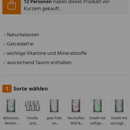
12 Personen
haben dieses Produkt vor
Kurzem gekauft.
Naturbelassen
Getreidefrei
wichtige Vitamine und Mineralstoffe
ausreichend Taurin enthalten
Sorte wählen
Alle anzeigen (20)
deliziöses
Forelle
gute Pute
herzhaftes
Insekt mit
Insekt mit
Rentier
und
an
Wild &
saftigem
vorzüglich
mit
Hühnchen
gedämpftem
Kaninchen
Hühnchen
Kalb