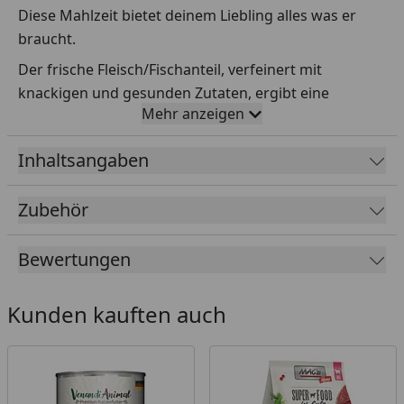
Diese Mahlzeit bietet deinem Liebling alles was er
braucht.
Der frische Fleisch/Fischanteil, verfeinert mit
knackigen und gesunden Zutaten, ergibt eine
Mehr anzeigen
vollwertige und genussvolle Mahlzeit, die ihn zugleich
mit allen wichtigen Vitaminen und Mineralien
Inhaltsangaben
versorgt. „Artgerecht, natur- und beutenah“.
Auf Getreide, Zucker, Konservierungs- oder
Zubehör
Geschmacksstoffe sowie synthetische Bindemittel
wird vollends verzichtet.
Bewertungen
Fütterungsempfehlung
Kunden kauften auch
200-400 g täglich für eine ausgewachsene Katze mit
ca. 3-5 kg Gewicht. Frisches Trinkwasser sollte immer
zur freien Verfügung stehen. Nach dem Öffnen max.
24 Stunden im Kühlschrank aufbewahren. Bitte
zimmerwarm füttern.