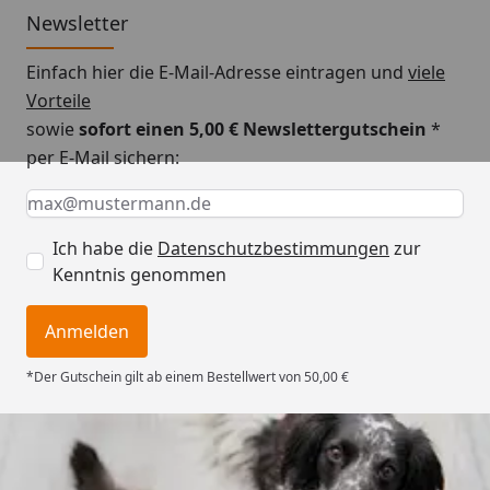
Newsletter
Einfach hier die E-Mail-Adresse eintragen und
viele
Vorteile
sowie
sofort einen 5,00 € Newslettergutschein
*
per E-Mail sichern:
Keine Eingabe erforderlich
Eingabe erforderlich
E-Mail *
Ich habe die
Datenschutzbestimmungen
zur
Kenntnis genommen
Anmelden
*Der Gutschein gilt ab einem Bestellwert von 50,00 €