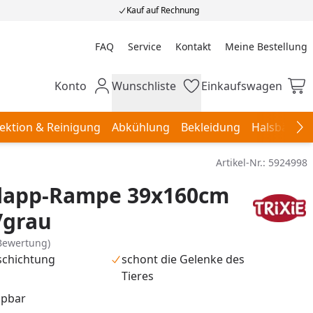
Kauf auf Rechnung
FAQ
Service
Kontakt
Meine Bestellung
Meine Bestellung
Konto
Wunschliste
Einkaufswagen
Mein Konto
Wunschliste
Einkaufswagen
ektion & Reinigung
Abkühlung
Bekleidung
Halsbänder,
Na
Artikel-Nr.:
5924998
Klapp-Rampe 39x160cm
/grau
Bewertung)
schichtung
schont die Gelenke des
Tieres
pbar