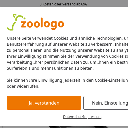
Kostenloser Versand ab 69€
4,73
/ 5
23.589 Bewertungen
Alle Produkte
Angebote
Neuheiten
Sommerhits
Alle Produkte
Unsere Seite verwendet Cookies und ähnliche Technologien, u
Benutzererfahrung auf unserer Website zu verbessern, Inhalt
zu personalisieren und die Nutzung unserer Website zu analys
Hund
Hundefutter
Hundenäpfe & Co
Hundeschl
Ihrer Einwilligung stimmen Sie der Verwendung von Cookies s
Verarbeitung Ihrer persönlichen Daten zu, um Ihnen ein best
Hund
Transport & Reise
Autozubehör
TRIXIE Klapp-R
Surferlebnis und mehr Funktionen zu bieten.
Startseite
Sie können Ihre Einwilligung jederzeit in den
Cookie-Einstellu
oder widerrufen.
Ja, verstanden
Nein, Einstellun
Datenschutz
Impressum