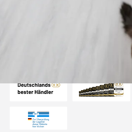
Trusted Shops
„Gute Erfahru
Zoologo,schnelle Lie
top“
4,73
/ 5
31.07.202
23.589 Bewertungen
Auszeichnungen