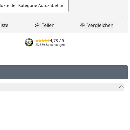
ukte der Kategorie Autozubehör
iste
Teilen
Vergleichen
dukt zur Wunschliste hinzufügen
Teilen
Produkt Vergle
4,73
/ 5
23.589 Bewertungen