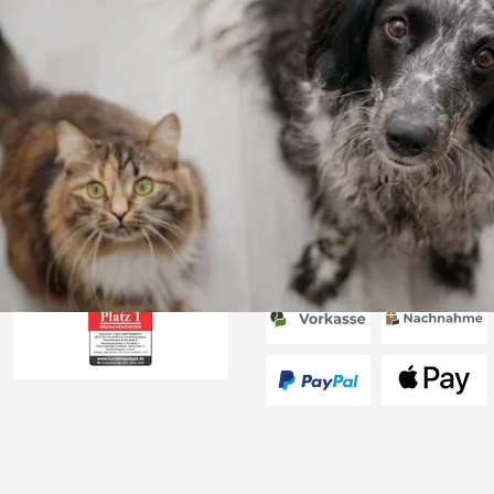
Versand
ng mit
ferung, alles
6
Akzeptierte Zahlungsa