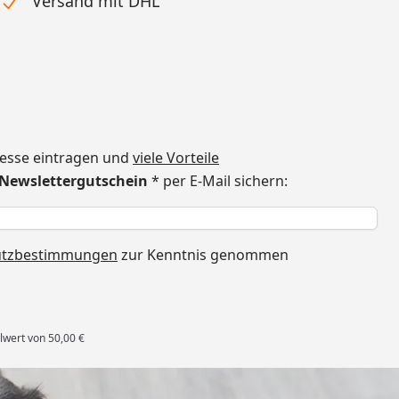
Versand mit DHL
dresse eintragen und
viele Vorteile
€ Newslettergutschein
* per E-Mail sichern:
h
utzbestimmungen
zur Kenntnis genommen
lwert von 50,00 €