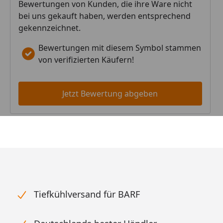
Bewertungen von Kunden, die ihre Ware nicht
bei uns gekauft haben, werden entsprechend
gekennzeichnet.
Bewertungen mit diesem Symbol stammen
von verifizierten Käufern!
Jetzt Bewertung abgeben
Tiefkühlversand für BARF