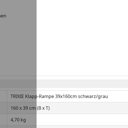
men
TRIXIE Klapp-Rampe 39x160cm schwarz/grau
160 x 39 cm (B x T)
4,70 kg