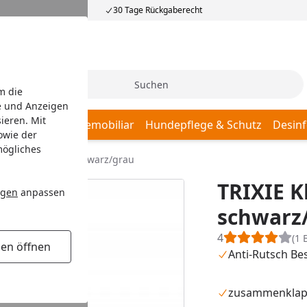
30 Tage Rückgaberecht
Suche
m die
e und Anzeigen
ieren. Mit
afplätze
Hundemobiliar
Hundepflege & Schutz
Desinf
owie der
mögliches
ampe 39x160cm schwarz/grau
TRIXIE 
ngen
anpassen
schwarz
4
(1 
gen öffnen
Anti-Rutsch Be
zusammenklap