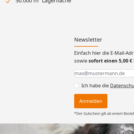
50.000 m² Lagerfläche
Newsletter
Einfach hier die E-Mail-A
sowie
sofort einen 5,00 
Keine Eingabe erforderlic
Eingabe erforderlich
E-Mail *
Ich habe die
Datensch
Anmelden
*Der Gutschein gilt ab einem Bestel