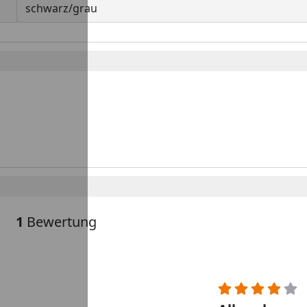
schwarz/grau
1
Bewertung