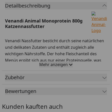
Detailbeschreibung
Venandi Animal Monoprotein 800g
Katzennassfutter
Venandi Nassfutter besticht durch seine natürlichen
und delikaten Zutaten und enthält zugleich alle
wichtigen Nährstoffe. Der hohe Fleischanteil des
Menüs ergibt sich aus nur einer Proteinquelle, was
Mehr anzeigen
selbst bei Katzen mit empfindlicher Verdauung zu
einer sehr hohen Verträglichkeit führt. Neben
Zubehör
frischem Muskelfleisch sind nahrhafte Innereien
enthalten, die auf natürliche Weise den Bedarf an
Bewertungen
Vitaminen und Mineralstoffen decken.
Fütterungsempfehlung
Kunden kauften auch
200-400 g täglich für eine ausgewachsene Katze mit