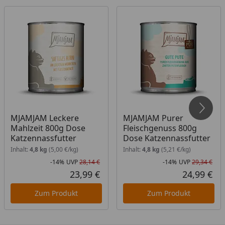
ca. 3-5 kg Gewicht. Frisches Trinkwasser sollte immer
zur freien Verfügung stehen. Bitte zimmerwarm
füttern. Nach dem Öffnen bitte maximal 24 Stunden
im Kühlschrank aufbewahren.
MJAMJAM Leckere
MJAMJAM Purer
Mahlzeit 800g Dose
Fleischgenuss 800g
Katzennassfutter
Dose Katzennassfutter
Inhalt:
4,8 kg
(5,00 €/kg)
Inhalt:
4,8 kg
(5,21 €/kg)
-14%
UVP
28,14 €
-14%
UVP
29,34 €
Rabatt in Prozent
Ursprünglicher Preis
Rab
Urs
23,99 €
24,99 €
Aktueller Preis
Akt
Zum Produkt
Zum Produkt