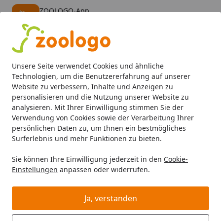
ZOOLOGO-App
Öffnen
Banner schließen
ZOOLOGO
kostenlos - Im App Store
Alle Produkte
Mein Konto
Wunschl
Eink
Unsere Seite verwendet Cookies und ähnliche
4,73
/ 5
Suchen
Technologien, um die Benutzererfahrung auf unserer
Website zu verbessern, Inhalte und Anzeigen zu
personalisieren und die Nutzung unserer Website zu
Katze
Katzenfutter
Nassfutter
Venandi Animal Monopr
Startseite
analysieren. Mit Ihrer Einwilligung stimmen Sie der
Venandi Animal Monoprotein 800g
Verwendung von Cookies sowie der Verarbeitung Ihrer
persönlichen Daten zu, um Ihnen ein bestmögliches
Katzennassfutter
Surferlebnis und mehr Funktionen zu bieten.
5
(2 Bewertungen)
Sie können Ihre Einwilligung jederzeit in den
Cookie-
Einstellungen
anpassen oder widerrufen.
Ja, verstanden