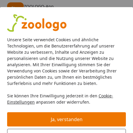
ZOOLOGO-App
Öffnen
Banner schließen
ZOOLOGO
kostenlos - Im App Store
Alle Produkte
Mein Konto
Wunschl
Eink
Unsere Seite verwendet Cookies und ähnliche
4,73
/ 5
Suchen
Technologien, um die Benutzererfahrung auf unserer
Website zu verbessern, Inhalte und Anzeigen zu
personalisieren und die Nutzung unserer Website zu
Hund
Hundefutter
Trockenfutter
Acana 6kg Dog Free 
Startseite
analysieren. Mit Ihrer Einwilligung stimmen Sie der
Acana 6kg Dog Free Run Duck
Verwendung von Cookies sowie der Verarbeitung Ihrer
persönlichen Daten zu, um Ihnen ein bestmögliches
Surferlebnis und mehr Funktionen zu bieten.
Sie können Ihre Einwilligung jederzeit in den
Cookie-
Einstellungen
anpassen oder widerrufen.
Ja, verstanden