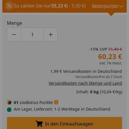
So zahlen Sie nur
55,23 €
(– 5,00 €)
Bedingungen
Menge
Produktmenge um eins verringern
Produktmenge manuell eingeben
Produktmenge um eins erhöhen
-15%
UVP
71,49 €
60,23 €
inkl. 7% MwSt.
1,99 € Versandkosten in Deutschland
Versandkostenfrei ab 2 Stück
Versandkosten nach Menge und Land
Inhalt:
6 kg
(10,04 €/kg)
61
zooBonus Punkte
Am Lager, Lieferzeit: 1-2 Werktage in Deutschland
In den Einkaufswagen
In den Einkaufswagen legen