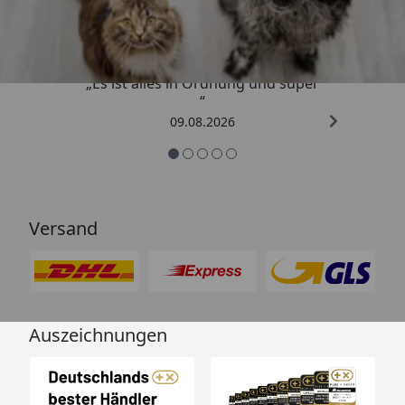
4,73
/ 5
„Es ist alles in Ordnung und super
“
09.08.2026
Versand
Auszeichnungen