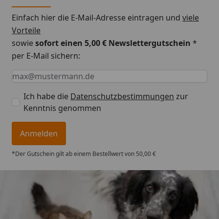
Einfach hier die E-Mail-Adresse eintragen und
viele
Vorteile
sowie
sofort einen 5,00 € Newslettergutschein
*
per E-Mail sichern:
Keine Eingabe erforderlich
Eingabe erforderlich
E-Mail *
Ich habe die
Datenschutzbestimmungen
zur
Kenntnis genommen
Anmelden
*Der Gutschein gilt ab einem Bestellwert von 50,00 €
Trusted Shops