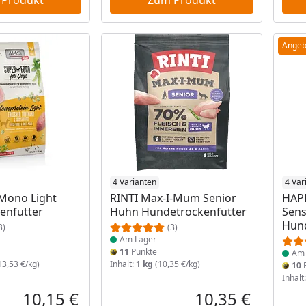
Angeb
 Lager
Produkt am Lager
4 Varianten
Prod
4 Var
Mono Light
RINTI Max-I-Mum Senior
HAP
enfutter
Huhn Hundetrockenfutter
Sens
Hund
3)
(3)
Am Lager
11
Punkte
Am 
13,53 €/kg)
Inhalt:
1 kg
(10,35 €/kg)
10
P
Inhalt
10,15 €
10,35 €