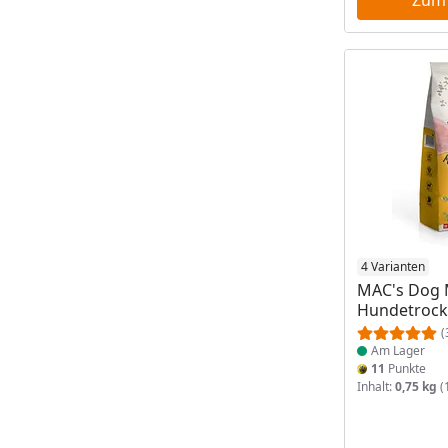
Produkt am
4 Varianten
MAC's Dog 
Hundetrock
(
Am Lager
11
Punkte
Inhalt:
0,75 kg
(