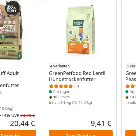
 Lager
Produkt am Lager
4 Varianten
Prod
5 Var
ff Adult
GreenPetfood Red Lentil
Gree
Hundetrockenfutter
Peas
enfutter
(3)
Am Lager
Am 
2)
10
Punkte
10
P
Inhalt:
0,9 kg
(10,46 €/kg)
Inhalt
18 €/kg)
-14%
UVP
23,99 €
Rabatt in Prozent
Ursprünglicher Preis
20,44 €
9,41 €
Aktueller Preis
Aktueller P
 Produkt
Zum Produkt