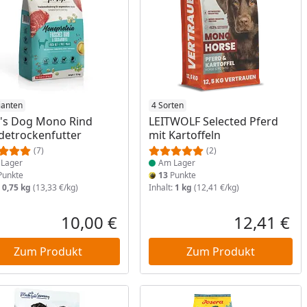
ukt am Lager
ianten
Produkt am Lager
4 Sorten
's Dog Mono Rind
LEITWOLF Selected Pferd
etrockenfutter
mit Kartoffeln
(7)
(2)
Lager
Am Lager
unkte
13
Punkte
:
0,75 kg
(13,33 €/kg)
Inhalt:
1 kg
(12,41 €/kg)
10,00 €
12,41 €
reis
Aktueller Preis
Akt
Zum Produkt
Zum Produkt