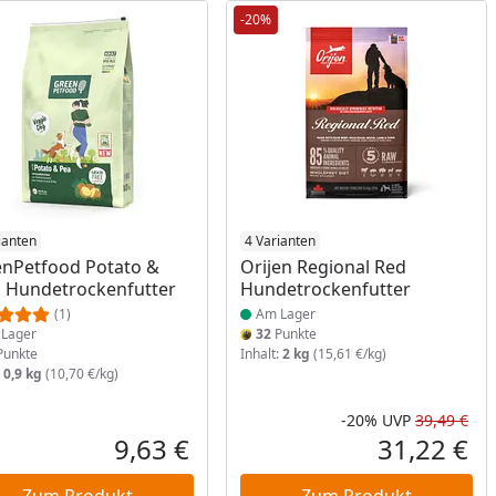
-20%
ukt am Lager
ianten
Produkt am Lager
4 Varianten
nPetfood Potato &
Orijen Regional Red
 Hundetrockenfutter
Hundetrockenfutter
(1)
Am Lager
Lager
32
Punkte
unkte
Inhalt:
2 kg
(15,61 €/kg)
:
0,9 kg
(10,70 €/kg)
-20%
UVP
39,49 €
Rab
Urs
9,63 €
31,22 €
reis
Aktueller Preis
Akt
Zum Produkt
Zum Produkt