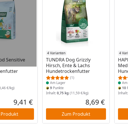
 Lager
Produkt am Lager
4 Varianten
Prod
4 Var
d Sensitive
TUNDRA Dog Grizzly
HAPP
Hirsch, Ente & Lachs
Med
enfutter
Hundetrockenfutter
Hund
(1)
Am Lager
Am 
,46 €/kg)
9
Punkte
10
P
Inhalt:
0,75 kg
(11,59 €/kg)
Inhalt
9,41 €
8,69 €
Aktueller Preis
Aktueller P
 Produkt
Zum Produkt