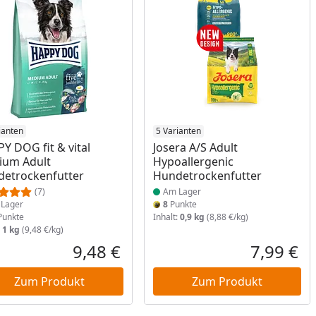
ukt am Lager
ianten
Produkt am Lager
5 Varianten
Y DOG fit & vital
Josera A/S Adult
ium Adult
Hypoallergenic
etrockenfutter
Hundetrockenfutter
(7)
Am Lager
Lager
8
Punkte
unkte
Inhalt:
0,9 kg
(8,88 €/kg)
:
1 kg
(9,48 €/kg)
9,48 €
7,99 €
reis
Aktueller Preis
Akt
Zum Produkt
Zum Produkt