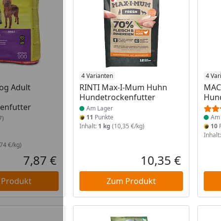
 Lager
Produkt am Lager
4 Varianten
Prod
4 Var
Dog Adult
RINTI Max-I-Mum Huhn
MAC
Hundetrockenfutter
Hund
enfutter
Am Lager
11
Punkte
Am 
7)
Inhalt:
1 kg
(10,35 €/kg)
10
P
Inhalt
74 €/kg)
7,87 €
10,35 €
Aktueller Preis
Aktueller P
 Produkt
Zum Produkt