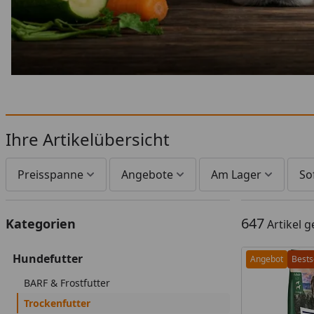
Ihre Artikelübersicht
Preisspanne
Angebote
Am Lager
So
647
Kategorien
Artikel 
Hundefutter
Angebot
Bests
BARF & Frostfutter
Trockenfutter