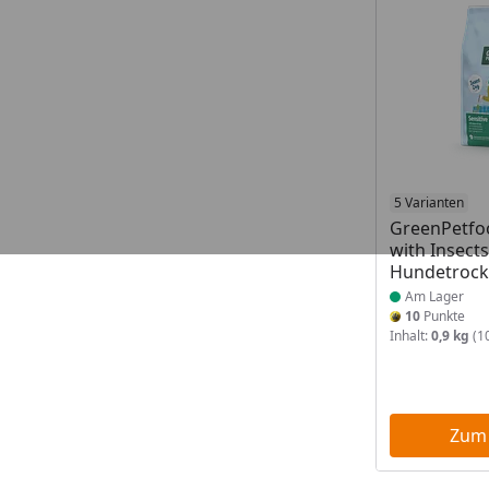
Produkt am
5 Varianten
GreenPetfoo
with Insects
Hundetrock
Am Lager
10
Punkte
Inhalt:
0,9 kg
(10
Zum