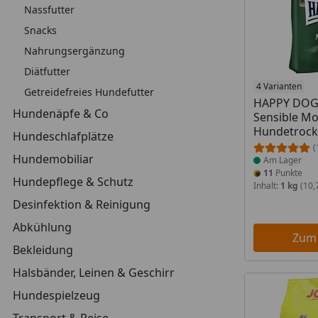
Nassfutter
Snacks
Nahrungsergänzung
Diätfutter
Produkt am
4 Varianten
Getreidefreies Hundefutter
HAPPY DOG
Hundenäpfe & Co
Sensible M
Hundetrock
Hundeschlafplätze
(
Hundemobiliar
Am Lager
11
Punkte
Hundepflege & Schutz
Inhalt:
1 kg
(10,
Desinfektion & Reinigung
Abkühlung
Zum
Bekleidung
Halsbänder, Leinen & Geschirr
Hundespielzeug
Transport & Reise