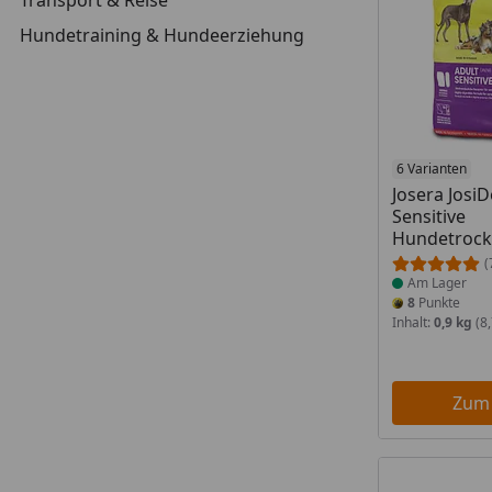
Hundetraining & Hundeerziehung
Produkt am
6 Varianten
Josera Josi
Sensitive
Hundetrock
(
Am Lager
8
Punkte
Inhalt:
0,9 kg
(8,
Zum