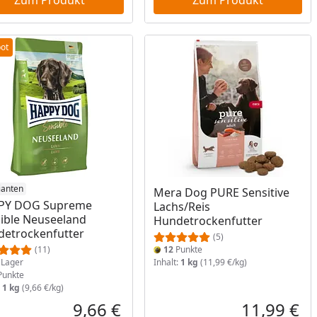
ot
ukt am Lager
ianten
Mera Dog PURE Sensitive
PY DOG Supreme
Lachs/Reis
ible Neuseeland
Hundetrockenfutter
etrockenfutter
(5)
(11)
12
Punkte
Lager
Inhalt:
1 kg
(11,99 €/kg)
unkte
:
1 kg
(9,66 €/kg)
9,66 €
11,99 €