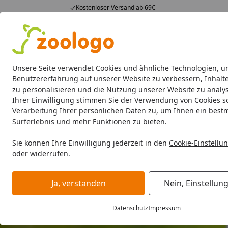
Kostenloser Versand ab 69€
4,73
/ 5
23.590 Bewertungen
Alle Produkte
Angebote
Neuheiten
Sommerhits
Alle Produkte
Unsere Seite verwendet Cookies und ähnliche Technologien, u
Benutzererfahrung auf unserer Website zu verbessern, Inhalt
zu personalisieren und die Nutzung unserer Website zu analys
Hund
Hundefutter
Hundenäpfe & Co
Hundeschl
Ihrer Einwilligung stimmen Sie der Verwendung von Cookies s
Verarbeitung Ihrer persönlichen Daten zu, um Ihnen ein best
Surferlebnis und mehr Funktionen zu bieten.
Sie können Ihre Einwilligung jederzeit in den
Cookie-Einstellu
oder widerrufen.
Ja, verstanden
Nein, Einstellun
Datenschutz
Impressum