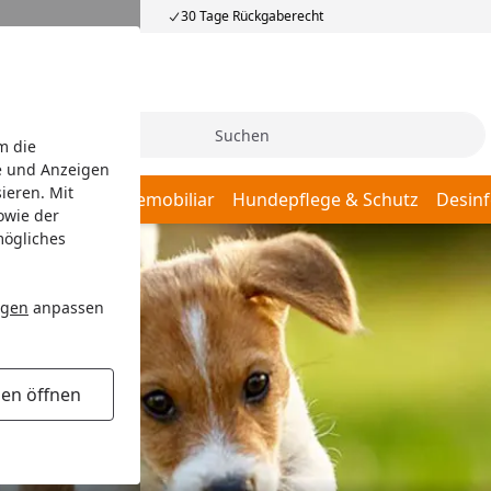
30 Tage Rückgaberecht
Suche
m die
e und Anzeigen
ieren. Mit
afplätze
Hundemobiliar
Hundepflege & Schutz
Desinf
owie der
mögliches
ngen
anpassen
gen öffnen