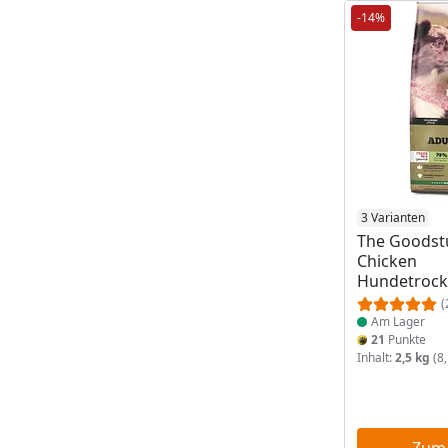
-14%
Produkt am
3 Varianten
The Goodstu
Chicken
Hundetrock
(
Am Lager
21
Punkte
Inhalt:
2,5 kg
(8,
Zum