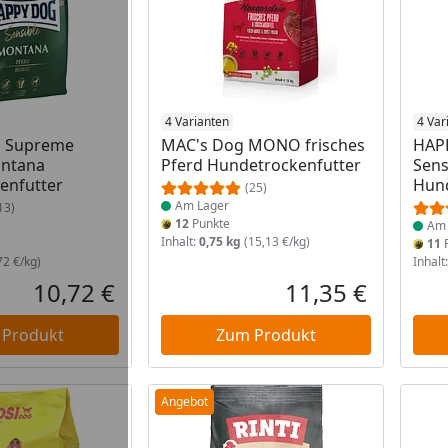
 Lager
Produkt am Lager
4 Varianten
Prod
4 Var
 Supreme
MAC's Dog MONO frisches
HAP
ontana
Pferd Hundetrockenfutter
Sens
enfutter
Hund
(25)
Am Lager
13)
12
Punkte
Am 
Inhalt:
0,75 kg
(15,13 €/kg)
11
P
72 €/kg)
Inhalt
10,72 €
11,35 €
Aktueller Preis
Aktueller P
 Produkt
Zum Produkt
Angebot