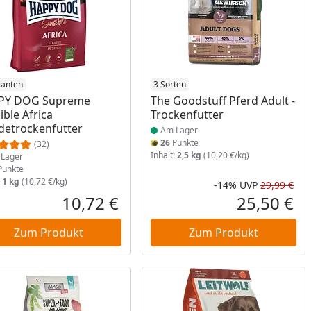
ukt am Lager
ianten
Produkt am Lager
3 Sorten
PY DOG Supreme
The Goodstuff Pferd Adult -
ible Africa
Trockenfutter
etrockenfutter
Am Lager
26
Punkte
(32)
Inhalt:
2,5 kg
(10,20 €/kg)
Lager
unkte
:
1 kg
(10,72 €/kg)
-14%
UVP
29,99 €
Rab
Urs
10,72 €
25,50 €
reis
Aktueller Preis
Akt
Zum Produkt
Zum Produkt