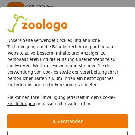
ZOOLOGO-App
Öffnen
Banner schließen
ZOOLOGO
kostenlos - Im App Store
Alle Produkte
Mein Konto
Wunschl
Eink
Unsere Seite verwendet Cookies und ähnliche
4,73
/ 5
Suchen
Technologien, um die Benutzererfahrung auf unserer
Website zu verbessern, Inhalte und Anzeigen zu
personalisieren und die Nutzung unserer Website zu
Hund
Hundefutter
Trockenfutter
Acana 6kg Dog Light 
Startseite
analysieren. Mit Ihrer Einwilligung stimmen Sie der
Acana 6kg Dog Light + Fit
Verwendung von Cookies sowie der Verarbeitung Ihrer
persönlichen Daten zu, um Ihnen ein bestmögliches
Surferlebnis und mehr Funktionen zu bieten.
Sie können Ihre Einwilligung jederzeit in den
Cookie-
Einstellungen
anpassen oder widerrufen.
Ja, verstanden