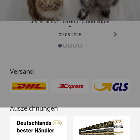
„Es ist alles in Ordnung und super
“
09.08.2026
Versand
Auszeichnungen