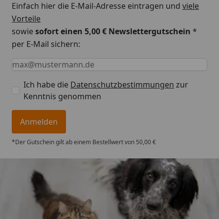
Einfach hier die E-Mail-Adresse eintragen und
viele
Vorteile
sowie
sofort einen 5,00 € Newslettergutschein
*
per E-Mail sichern:
Keine Eingabe erforderlich
Eingabe erforderlich
E-Mail *
Ich habe die
Datenschutzbestimmungen
zur
Kenntnis genommen
Anmelden
*Der Gutschein gilt ab einem Bestellwert von 50,00 €
Trusted Shops
4,73
/ 5