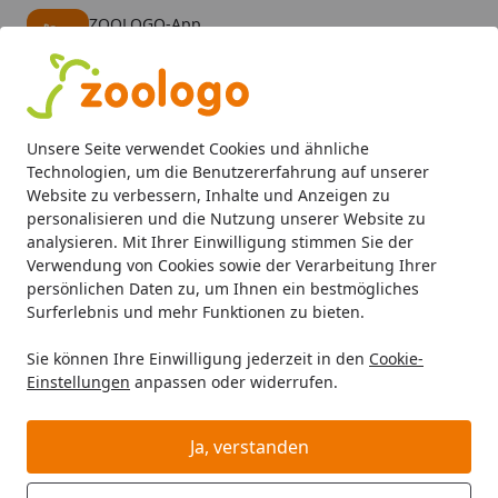
ZOOLOGO-App
Öffnen
Banner schließen
ZOOLOGO
kostenlos - Im App Store
Alle Produkte
Mein Konto
Wunschl
Eink
Unsere Seite verwendet Cookies und ähnliche
4,74
/ 5
Suchen
Technologien, um die Benutzererfahrung auf unserer
Website zu verbessern, Inhalte und Anzeigen zu
personalisieren und die Nutzung unserer Website zu
Hund
Hundefutter
Trockenfutter
bosch tiernahrung 1
Startseite
analysieren. Mit Ihrer Einwilligung stimmen Sie der
bosch tiernahrung 12kg MyFriend
Verwendung von Cookies sowie der Verarbeitung Ihrer
persönlichen Daten zu, um Ihnen ein bestmögliches
Senior Hundetrockenfutter
Surferlebnis und mehr Funktionen zu bieten.
Sie können Ihre Einwilligung jederzeit in den
Cookie-
Einstellungen
anpassen oder widerrufen.
Ja, verstanden