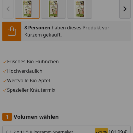
Vorheriges Bild anzeigen
Näc
8 Personen
haben dieses Produkt vor
Kurzem gekauft.
Frisches Bio-Hühnchen
Hochverdaulich
Wertvolle Bio-Äpfel
Spezieller Kräutermix
Volumen wählen
Alle anzeigen (2)
101,99 €
2 x 11,5 Kilogramm Sparpaket
-21 %