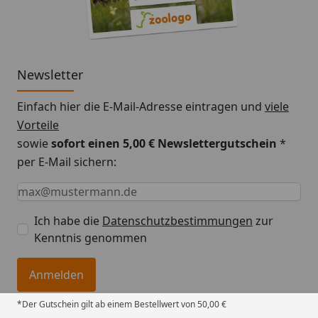
Newsletter
Einfach hier die E-Mail-Adresse eintragen und
viele
Vorteile
sowie
sofort einen 5,00 € Newslettergutschein
*
per E-Mail sichern:
Keine Eingabe erforderlich
Eingabe erforderlich
E-Mail *
Ich habe die
Datenschutzbestimmungen
zur
Kenntnis genommen
Anmelden
*Der Gutschein gilt ab einem Bestellwert von 50,00 €