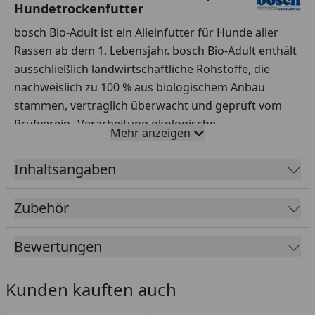
Hundetrockenfutter
bosch Bio-Adult ist ein Alleinfutter für Hunde aller
Rassen ab dem 1. Lebensjahr. bosch Bio-Adult enthält
ausschließlich landwirtschaftliche Rohstoffe, die
nachweislich zu 100 % aus biologischem Anbau
stammen, vertraglich überwacht und geprüft vom
Prüfverein „Verarbeitung ökologische
Mehr anzeigen
Landbauprodukte e.V.“ in Karlsruhe.
45 % Bio-Hühnchen machen dieses Adultfutter
Inhaltsangaben
besonders schmackhaft und hochverdaulich. Die
Ballaststoffe der Äpfel aus biologischem Anbau
Zubehör
unterstützen zusammen mit den Ballaststoffen des
speziellen Bio-Kräutermix die Verdauungstätigkeit
Bewertungen
des Hundes. Außerdem enthalten sie wertvolle
Vitamine und Mineralstoffe.
Kunden kauften auch
Fütterungsempfehlung