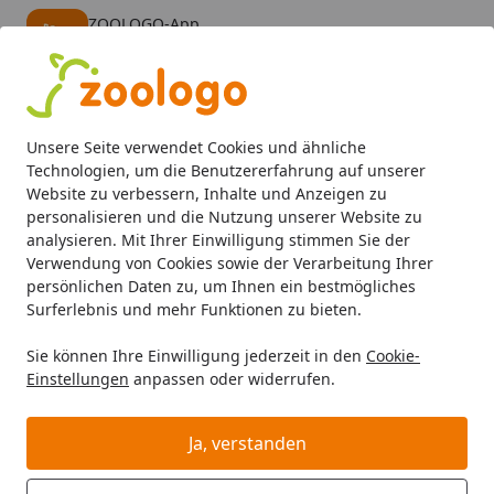
ZOOLOGO-App
Öffnen
Banner schließen
ZOOLOGO
kostenlos - Im App Store
Alle Produkte
Mein Konto
Wunschl
Eink
Unsere Seite verwendet Cookies und ähnliche
4,74
/ 5
Suchen
Technologien, um die Benutzererfahrung auf unserer
Website zu verbessern, Inhalte und Anzeigen zu
personalisieren und die Nutzung unserer Website zu
Hund
Hundefutter
Trockenfutter
bosch Bio Adult Hüh
Startseite
analysieren. Mit Ihrer Einwilligung stimmen Sie der
bosch Bio Adult Hühnchen & Apfel
Verwendung von Cookies sowie der Verarbeitung Ihrer
persönlichen Daten zu, um Ihnen ein bestmögliches
Hundetrockenfutter
Surferlebnis und mehr Funktionen zu bieten.
5
(3 Bewertungen)
Sie können Ihre Einwilligung jederzeit in den
Cookie-
Einstellungen
anpassen oder widerrufen.
BALD VERGRIFFEN
Ja, verstanden