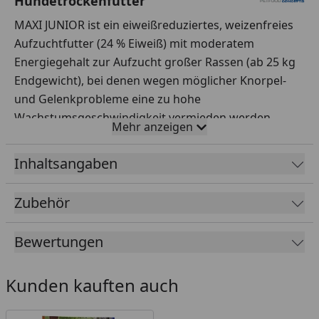
Hundetrockenfutter
MAXI JUNIOR ist ein eiweißreduziertes, weizenfreies
Aufzuchtfutter (24 % Eiweiß) mit moderatem
Energiegehalt zur Aufzucht großer Rassen (ab 25 kg
Endgewicht), bei denen wegen möglicher Knorpel-
und Gelenkprobleme eine zu hohe
Wachstumsgeschwindigkeit vermieden werden
Mehr anzeigen
sollte. Muschelextrakte unterstützen die Knorpel- &
Gelenkentwicklung des Junghundes. Durch den
Inhaltsangaben
Einsatz von Kolostrum wird das Immunsystem
ebenso gestärkt wie durch den spezifischen Immun-
Zubehör
Komplex aus Mannanen und Glucanen (von
Tierärzten entwickelt). Krokettenform & -größe sind
Bewertungen
auf das Futteraufnahmeverhalten großer Rassen
abgestimmt.
Kunden kauften auch
Auf einen Blick: