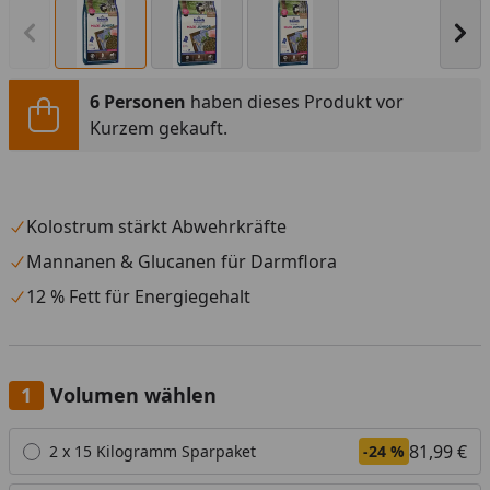
Vorheriges Bild anzeigen
Näc
6 Personen
haben dieses Produkt vor
Kurzem gekauft.
Kolostrum stärkt Abwehrkräfte
Mannanen & Glucanen für Darmflora
12 % Fett für Energiegehalt
Volumen wählen
Alle anzeigen (4)
81,99 €
2 x 15 Kilogramm Sparpaket
-24 %