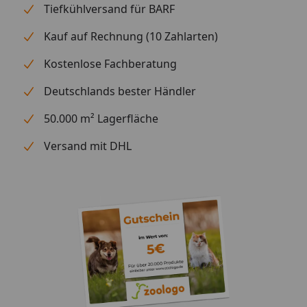
Tiefkühlversand für BARF
50,0 kg (*12 M.) / 60,0 kg (*12 M.) / 70,0 kg (*12 M.) /
Kauf auf Rechnung (10 Zahlarten)
80,0 kg (*12 M.)
2 M. 345 g 380 g 395 g 410 g
Kostenlose Fachberatung
3 M. 490 g 540 g 585 g 625 g
Deutschlands bester Händler
4 M. 555 g 625 g 690 g 750 g
5 - 6 M. 600 g 685 g 765 g 845 g
50.000 m² Lagerfläche
6 - 9 M. 610 g 700 g 785 g 865 g
Versand mit DHL
9 - 12 M. 605 g 695 g 780 g 865 g
*ab 12. Monat (bis der Hund ausgewachsen ist,
Futtermenge schrittweise an die empfohlene Menge
für ausgewachsene Hunde anpassen).
Kann sowohl trocken als auch angefeuchtet
verfüttert werden.