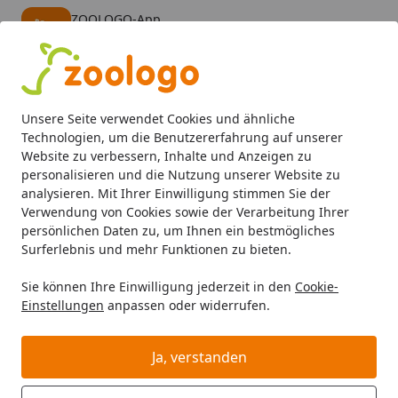
ZOOLOGO-App
Öffnen
Banner schließen
ZOOLOGO
kostenlos - Im App Store
Alle Produkte
Mein Konto
Wunschl
Eink
Unsere Seite verwendet Cookies und ähnliche
4,73
/ 5
Suchen
Technologien, um die Benutzererfahrung auf unserer
Website zu verbessern, Inhalte und Anzeigen zu
personalisieren und die Nutzung unserer Website zu
Hund
Hundefutter
Trockenfutter
bosch Maxi Junior H
Startseite
analysieren. Mit Ihrer Einwilligung stimmen Sie der
bosch Maxi Junior
Verwendung von Cookies sowie der Verarbeitung Ihrer
persönlichen Daten zu, um Ihnen ein bestmögliches
Hundetrockenfutter
Surferlebnis und mehr Funktionen zu bieten.
4.9
(20 Bewertungen)
Sie können Ihre Einwilligung jederzeit in den
Cookie-
Einstellungen
anpassen oder widerrufen.
Ja, verstanden