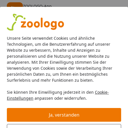
ZOOLOGO-App
Öffnen
Banner schließen
ZOOLOGO
kostenlos - Im App Store
Alle Produkte
Mein Konto
Wunschl
Eink
Unsere Seite verwendet Cookies und ähnliche
4,74
/ 5
Suchen
Technologien, um die Benutzererfahrung auf unserer
Website zu verbessern, Inhalte und Anzeigen zu
personalisieren und die Nutzung unserer Website zu
Hund
Hundefutter
Trockenfutter
Bosch MENUE Mini Ju
Startseite
analysieren. Mit Ihrer Einwilligung stimmen Sie der
Bosch MENUE Mini Junior mit
Verwendung von Cookies sowie der Verarbeitung Ihrer
persönlichen Daten zu, um Ihnen ein bestmögliches
Tierwohl-Huhn 2,4kg
Surferlebnis und mehr Funktionen zu bieten.
Sie können Ihre Einwilligung jederzeit in den
Cookie-
Einstellungen
anpassen oder widerrufen.
Ja, verstanden