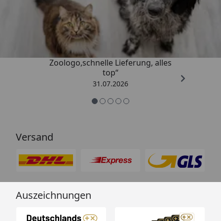
Trusted Shops
4,74
/ 5
„Gute Erfahrung mit
Zoologo,schnelle Lieferung, alles
top“
31.07.2026
Versand
Auszeichnungen