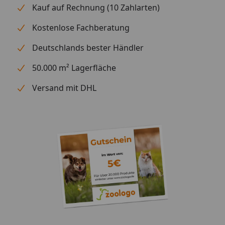
Kauf auf Rechnung (10 Zahlarten)
Lebensmonat, wenn Dein Hund sein Endgewicht
erreicht hat, schrittweise auf eine Adultsorte für
Kostenlose Fachberatung
kleine Mini-Hunde umstellen. Bitte stets frisches
Wasser bereitstellen. Tagesration: Gramm pro Tag
Deutschlands bester Händler
50.000 m² Lagerfläche
Versand mit DHL