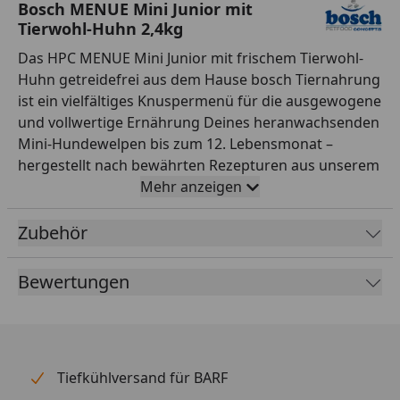
Bosch MENUE Mini Junior mit
Tierwohl-Huhn 2,4kg
Das HPC MENUE Mini Junior mit frischem Tierwohl-
Huhn getreidefrei aus dem Hause bosch Tiernahrung
ist ein vielfältiges Knuspermenü für die ausgewogene
und vollwertige Ernährung Deines heranwachsenden
Mini-Hundewelpen bis zum 12. Lebensmonat –
hergestellt nach bewährten Rezepturen aus unserem
traditionsreichen Familienunternehmen.
Mehr anzeigen
Fütterungsempfehlung
Zubehör
Alter Deines Welpen Idealgewicht Deines
ausgewachsenen Mini-Hundes 2.5 kg 5.0 kg 7.5 kg
Bewertungen
10.0 kg 12.5 kg 15.0 kg 2 Monate 55 g 85 g 105 g 125 g
145 g 165 g 3 Monate 65 g 100 g 135 g 165 g 190 g
215 g 4 Monate 65 g 105 g 145 g 175 g 210 g 240 g 5 -
6 Monate 60 g 105 g 145 g 180 g 210 g 245 g 6 - 9
Monate 60 g 105 g 140 g 180 g 210 g 240 g 9 - 12
Tiefkühlversand für BARF
Monate 60 g 100 g 135 g 175 g 205 g 235 g Ab dem 12.