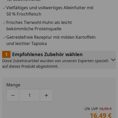
Vielfältiges und vollwertiges Alleinfutter mit
50 % Frischfleisch
Frisches Tierwohl-Huhn als leicht
bekömmliche Proteinquelle
Getreidefreie Rezeptur mit milden Kartoffeln
und leichter Tapioka
Empfohlenes Zubehör wählen
Diese Zubehörartikel wurden von unseren Experten speziell
auf dieses Produkt abgestimmt.
Menge
Produktmenge um eins verringern
Produktmenge manuell eingeben
Produktmenge um eins erhöhen
-2%
UVP
16,99 €
16,49 €