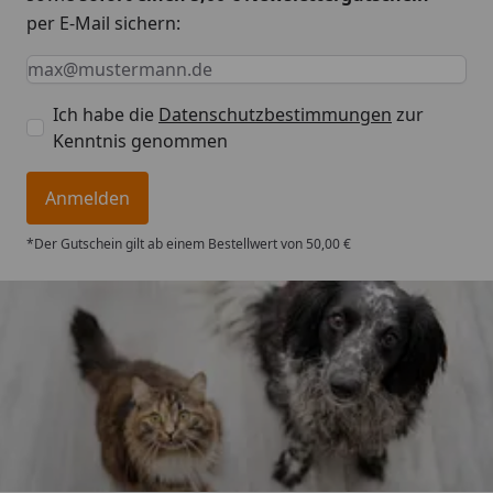
per E-Mail sichern:
Keine Eingabe erforderlich
Eingabe erforderlich
E-Mail *
Ich habe die
Datenschutzbestimmungen
zur
Kenntnis genommen
Anmelden
*Der Gutschein gilt ab einem Bestellwert von 50,00 €
Trusted Shops
4,74
/ 5
„Gute Erfahrung mit