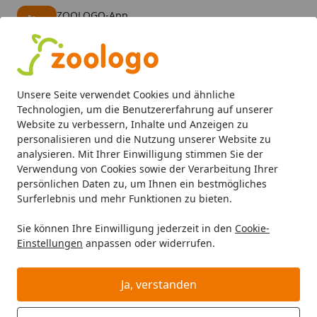
ZOOLOGO-App
Öffnen
Banner schließen
ZOOLOGO
kostenlos - Im App Store
Alle Produkte
Mein Konto
Wunschl
Eink
Unsere Seite verwendet Cookies und ähnliche
4,74
/ 5
Suchen
Technologien, um die Benutzererfahrung auf unserer
Website zu verbessern, Inhalte und Anzeigen zu
personalisieren und die Nutzung unserer Website zu
Hund
Hundefutter
BARF & Frostfutter
Zusätze
Vitam
Startseite
analysieren. Mit Ihrer Einwilligung stimmen Sie der
bosch Vi-Min 1 Kilogramm
Verwendung von Cookies sowie der Verarbeitung Ihrer
persönlichen Daten zu, um Ihnen ein bestmögliches
Surferlebnis und mehr Funktionen zu bieten.
Sie können Ihre Einwilligung jederzeit in den
Cookie-
Einstellungen
anpassen oder widerrufen.
Ja, verstanden