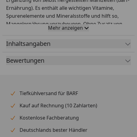
Ergänzung von selbst hergestellten Mahlzeiten (Barf-
Ernährung). Es enthält alle wichtigen Vitamine,
Spurenelemente und Mineralsstoffe und hilft so,
Mangelernährung vorzubeugen. Ohne Zusatz von
Mehr anzeigen
glutenhaltigem Getreide und somit auch für
ernährungsempfindliche Hunde geeignet. Alle unsere
Inhaltsangaben
Produkte sind ausgewogene Vollkost-Produkte,
deshalb sind keine Zusätze erforderlich.
Bewertungen
Fütterungsempfehlung
Idealgewicht Deines Hundes Gramm pro Tag 3,0 -
15,0 kg 3 - 6 g 15,0 - 30,0 kg 6 - 15 g 30,0 - 60,0 kg 15 -
Tiefkühlversand für BARF
30 g 60,0 - 80,0 kg 30 - 60 g 1 Messlöffel entspricht ca.
25 g
Kauf auf Rechnung (10 Zahlarten)
Kostenlose Fachberatung
Deutschlands bester Händler