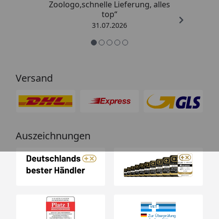
Zoologo,schnelle Lieferung, alles
top“
31.07.2026
Versand
Auszeichnungen