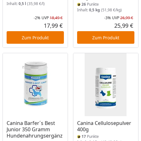
Inhalt:
0,5 l
(35,98 €/l)
26
Punkte
Inhalt:
0,5 kg
(51,98 €/kg)
-2%
UVP
18,49 €
-3%
UVP
26,99 €
Rabatt in Prozent
Ursprünglicher Preis
Rab
Urs
17,99 €
25,99 €
Aktueller Preis
Akt
Zum Produkt
Zum Produkt
Canina Barfer´s Best
Canina Cellulosepulver
Junior 350 Gramm
400g
Hundenahrungsergänz
17
Punkte