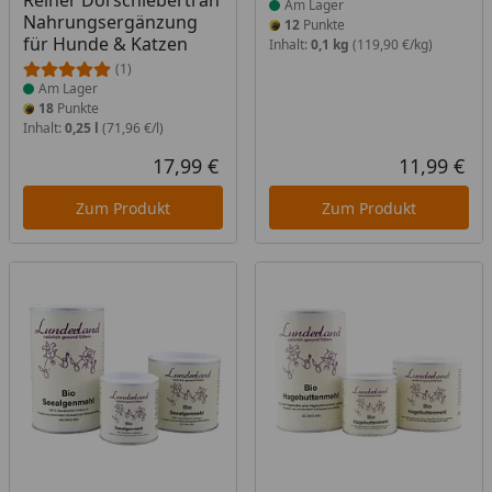
Reiner Dorschlebertran
Am Lager
Nahrungsergänzung
12
Punkte
für Hunde & Katzen
Inhalt:
0,1 kg
(119,90 €/kg)
(1)
Am Lager
18
Punkte
Inhalt:
0,25 l
(71,96 €/l)
17,99 €
11,99 €
Aktueller Preis
Akt
Zum Produkt
Zum Produkt