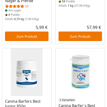
Nager & Pferde
58
Punkte
Inhalt:
1 kg
(57,99 €/kg)
(2)
Am Lager
6
Punkte
Inhalt:
0,75 kg
(7,99 €/kg)
5,99 €
57,99 €
Aktueller Preis
Akt
Zum Produkt
Zum Produkt
2 Varianten
Canina Barfers Best
Canina Barfer´s Best
Junior 850g