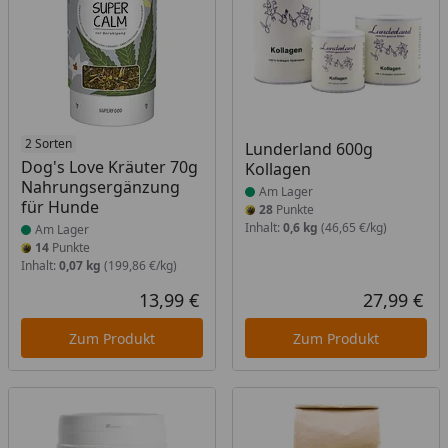
Produkt am Lager
2 Sorten
Produkt am Lager
Lunderland 600g
Dog's Love Kräuter 70g
Kollagen
Nahrungsergänzung
Am Lager
für Hunde
28
Punkte
Inhalt:
0,6 kg
(46,65 €/kg)
Am Lager
14
Punkte
Inhalt:
0,07 kg
(199,86 €/kg)
13,99 €
27,99 €
Aktueller Preis
Akt
Zum Produkt
Zum Produkt