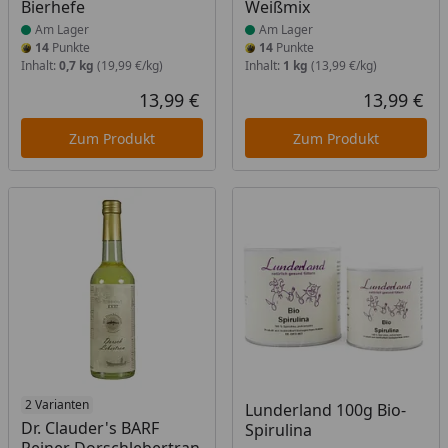
Bierhefe
Weißmix
Am Lager
Am Lager
14
Punkte
14
Punkte
Inhalt:
0,7 kg
(19,99 €/kg)
Inhalt:
1 kg
(13,99 €/kg)
13,99 €
13,99 €
Aktueller Preis
Akt
Zum Produkt
Zum Produkt
Produkt am Lager
2 Varianten
Produkt am Lager
Lunderland 100g Bio-
Dr. Clauder's BARF
Spirulina