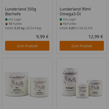
Produkt am Lager
Produkt am Lager
Lunderland 350g
Lunderland 90ml
Bierhefe
Omega3-Öl
Am Lager
Am Lager
10
Punkte
13
Punkte
Inhalt:
0,35 kg
(28,54 €/kg)
Inhalt:
0,09 l
(144,33 €/l)
9,99 €
12,99 €
Aktueller Preis
Akt
Zum Produkt
Zum Produkt