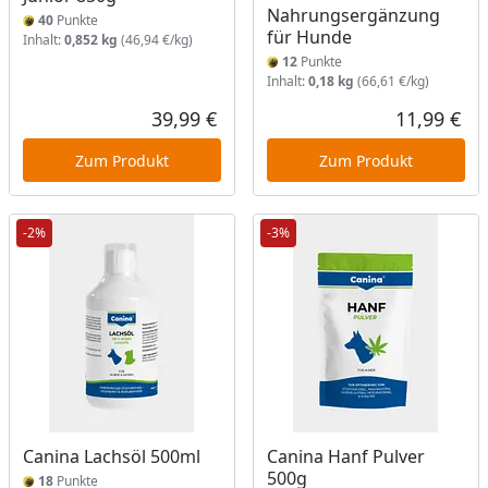
Nahrungsergänzung
40
Punkte
für Hunde
Inhalt:
0,852 kg
(46,94 €/kg)
12
Punkte
Inhalt:
0,18 kg
(66,61 €/kg)
39,99 €
11,99 €
Aktueller Preis
Akt
Zum Produkt
Zum Produkt
-2%
-3%
Canina Lachsöl 500ml
Canina Hanf Pulver
500g
18
Punkte