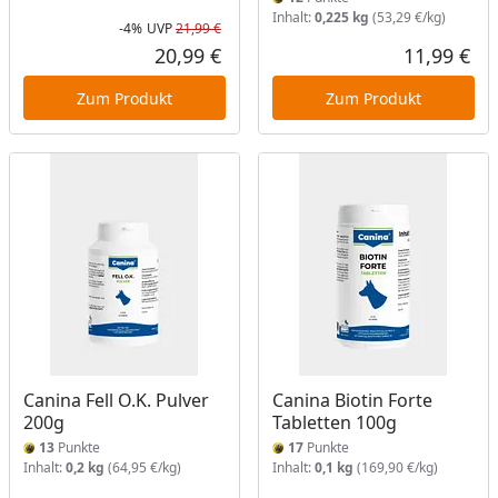
Inhalt:
0,225 kg
(53,29 €/kg)
-4%
UVP
21,99 €
Rabatt in Prozent
Ursprünglicher Preis
20,99 €
11,99 €
Aktueller Preis
Akt
Zum Produkt
Zum Produkt
Canina Fell O.K. Pulver
Canina Biotin Forte
200g
Tabletten 100g
13
Punkte
17
Punkte
Inhalt:
0,2 kg
(64,95 €/kg)
Inhalt:
0,1 kg
(169,90 €/kg)