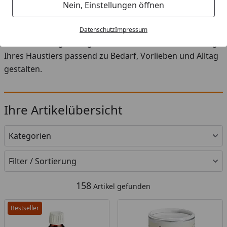
Startseite
Nein, Einstellungen öffnen
In der Kategorie Vitamine & Mineralien für Hunde finden
Sie eine sorgfältig zusammengestellte Auswahl an Futter,
Datenschutz
Impressum
Snacks und Ergänzungen. So können Sie die Ernährung
Ihres Haustiers passend zu Bedarf, Vorlieben und Alltag
gestalten.
Ihre Artikelübersicht
Kategorien
Filter / Sortierung
158
Artikel gefunden
Bestseller