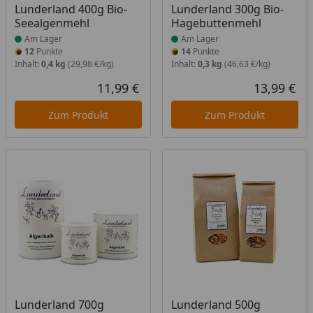
Produkt am Lager
Produkt am Lager
Lunderland 400g Bio-
Lunderland 300g Bio-
Seealgenmehl
Hagebuttenmehl
Am Lager
Am Lager
12
Punkte
14
Punkte
Inhalt:
0,4 kg
(29,98 €/kg)
Inhalt:
0,3 kg
(46,63 €/kg)
11,99 €
13,99 €
Aktueller Preis
Akt
Zum Produkt
Zum Produkt
Produkt am Lager
Produkt am Lager
Lunderland 700g
Lunderland 500g