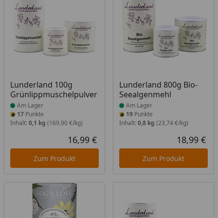
Produkt am Lager
Produkt am Lager
Lunderland 100g
Lunderland 800g Bio-
Grünlippmuschelpulver
Seealgenmehl
Am Lager
Am Lager
17
Punkte
19
Punkte
Inhalt:
0,1 kg
(169,90 €/kg)
Inhalt:
0,8 kg
(23,74 €/kg)
16,99 €
18,99 €
Aktueller Preis
Akt
Zum Produkt
Zum Produkt