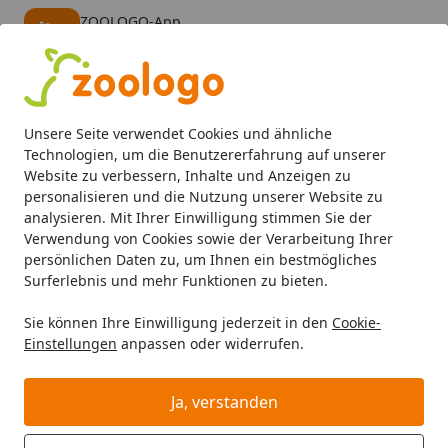
ZOOLOGO-App
Öffnen
Banner schließen
ZOOLOGO
kostenlos - Im App Store
Alle Produkte
Mein Konto
Wunschl
Eink
Unsere Seite verwendet Cookies und ähnliche
4,73
/ 5
Suchen
Technologien, um die Benutzererfahrung auf unserer
Website zu verbessern, Inhalte und Anzeigen zu
personalisieren und die Nutzung unserer Website zu
analysieren. Mit Ihrer Einwilligung stimmen Sie der
Verwendung von Cookies sowie der Verarbeitung Ihrer
persönlichen Daten zu, um Ihnen ein bestmögliches
Surferlebnis und mehr Funktionen zu bieten.
Sie können Ihre Einwilligung jederzeit in den
Cookie-
Einstellungen
anpassen oder widerrufen.
Vitamine & Mineralien
Ja, verstanden
Hund
Hundefutter
BARF & Frostfutter
Zusätze
Vitam