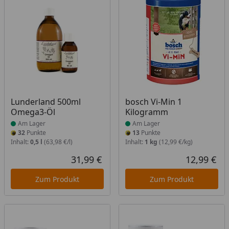
Produkt am Lager
Produkt am Lager
Lunderland 500ml
bosch Vi-Min 1
Omega3-Öl
Kilogramm
Am Lager
Am Lager
32
Punkte
13
Punkte
Inhalt:
0,5 l
(63,98 €/l)
Inhalt:
1 kg
(12,99 €/kg)
31,99 €
12,99 €
Aktueller Preis
Akt
Zum Produkt
Zum Produkt