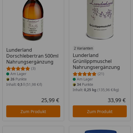
Produkt am Lager
Produkt am Lager
2 Varianten
Lunderland
Lunderland
Dorschlebertran 500ml
Grünlippmuschel
Nahrungsergänzung
Nahrungsergänzung
(3)
Am Lager
(21)
26
Punkte
Am Lager
Inhalt:
0,5 l
(51,98 €/l)
34
Punkte
Inhalt:
0,25 kg
(135,96 €/kg)
25,99 €
33,99 €
Aktueller Preis
Akt
Zum Produkt
Zum Produkt