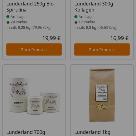
Produkt am Lager
Produkt am Lager
Lunderland 250g Bio-
Lunderland 300g
Spirulina
Kollagen
Am Lager
Am Lager
20
Punkte
17
Punkte
Inhalt:
0,25 kg
(79,96 €/kg)
Inhalt:
0,3 kg
(56,63 €/kg)
19,99 €
16,99 €
Aktueller Preis
Akt
Zum Produkt
Zum Produkt
Produkt am Lager
Produkt am Lager
Lunderland 700g
Lunderland 1kg