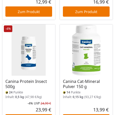
12,99 €
16,99 €
Aktueller Preis
Akt
Zum Produkt
Zum Produkt
-4%
Canina Protein Insect
Canina Cat-Mineral
500g
Pulver 150 g
24
Punkte
14
Punkte
Inhalt:
0,5 kg
(47,98 €/kg)
Inhalt:
0,15 kg
(93,27 €/kg)
-4%
UVP
24,99 €
Rabatt in Prozent
Ursprünglicher Preis
23,99 €
13,99 €
Aktueller Preis
Akt