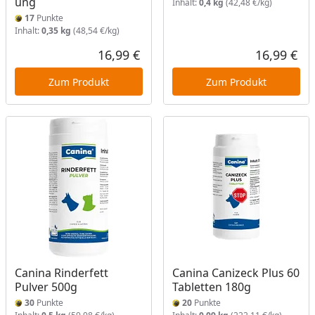
ung
Inhalt:
0,4 kg
(42,48 €/kg)
17
Punkte
Inhalt:
0,35 kg
(48,54 €/kg)
16,99 €
16,99 €
Aktueller Preis
Akt
Zum Produkt
Zum Produkt
Canina Rinderfett
Canina Canizeck Plus 60
Pulver 500g
Tabletten 180g
30
Punkte
20
Punkte