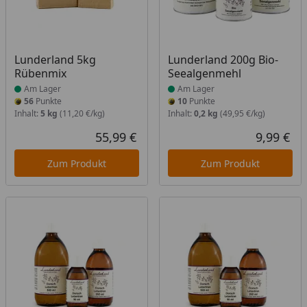
Produkt am Lager
Produkt am Lager
Lunderland 5kg
Lunderland 200g Bio-
Rübenmix
Seealgenmehl
Am Lager
Am Lager
56
Punkte
10
Punkte
Inhalt:
5 kg
(11,20 €/kg)
Inhalt:
0,2 kg
(49,95 €/kg)
55,99 €
9,99 €
Aktueller Preis
Akt
Zum Produkt
Zum Produkt