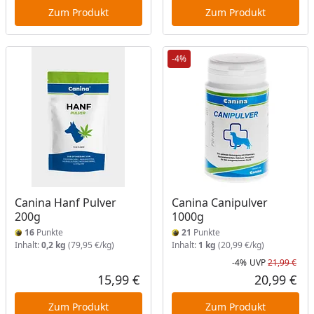
Zum Produkt
Zum Produkt
-4%
Canina Hanf Pulver
Canina Canipulver
200g
1000g
16
Punkte
21
Punkte
Inhalt:
0,2 kg
(79,95 €/kg)
Inhalt:
1 kg
(20,99 €/kg)
-4%
UVP
21,99 €
Rab
Urs
15,99 €
20,99 €
Aktueller Preis
Akt
Zum Produkt
Zum Produkt