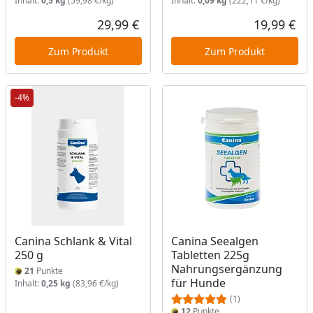
Inhalt:
0,5 kg
(59,98 €/kg)
Inhalt:
0,09 kg
(222,11 €/kg)
29,99 €
19,99 €
Aktueller Preis
Akt
Zum Produkt
Zum Produkt
-4%
Canina Schlank & Vital
Canina Seealgen
250 g
Tabletten 225g
Nahrungsergänzung
21
Punkte
für Hunde
Inhalt:
0,25 kg
(83,96 €/kg)
(1)
12
Punkte