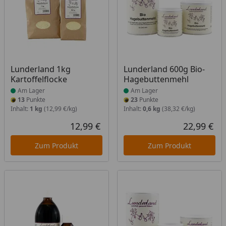
Produkt am Lager
Produkt am Lager
Lunderland 1kg
Lunderland 600g Bio-
Kartoffelflocke
Hagebuttenmehl
Am Lager
Am Lager
13
Punkte
23
Punkte
Inhalt:
1 kg
(12,99 €/kg)
Inhalt:
0,6 kg
(38,32 €/kg)
12,99 €
22,99 €
Aktueller Preis
Akt
Zum Produkt
Zum Produkt