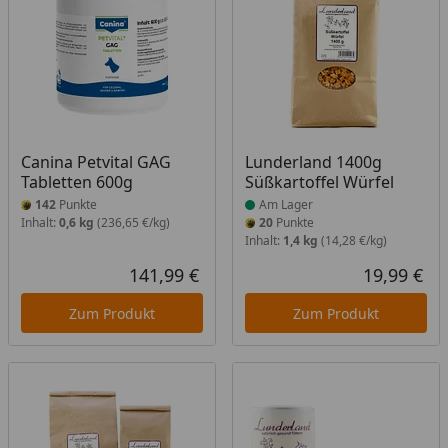
Produkt am Lager
Canina Petvital GAG
Lunderland 1400g
Tabletten 600g
Süßkartoffel Würfel
142
Punkte
Am Lager
Inhalt:
0,6 kg
(236,65 €/kg)
20
Punkte
Inhalt:
1,4 kg
(14,28 €/kg)
141,99 €
19,99 €
Aktueller Preis
Akt
Zum Produkt
Zum Produkt