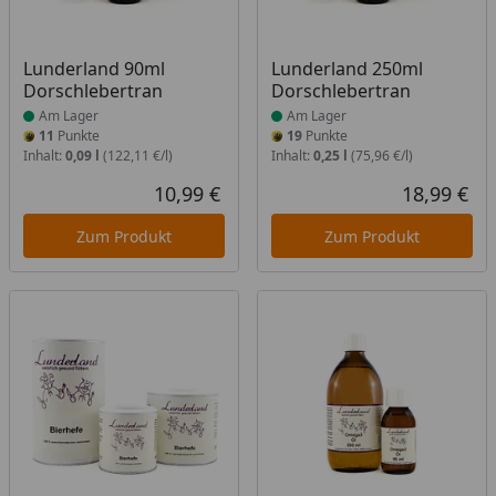
Produkt am Lager
Produkt am Lager
Lunderland 90ml
Lunderland 250ml
Dorschlebertran
Dorschlebertran
Am Lager
Am Lager
11
Punkte
19
Punkte
Inhalt:
0,09 l
(122,11 €/l)
Inhalt:
0,25 l
(75,96 €/l)
10,99 €
18,99 €
Aktueller Preis
Akt
Zum Produkt
Zum Produkt