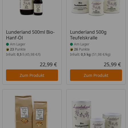
Produkt am Lager
Produkt am Lager
Lunderland 500ml Bio-
Lunderland 500g
Hanf-Öl
Teufelskralle
Am Lager
Am Lager
23
Punkte
26
Punkte
Inhalt:
0,5 l
(45,98 €/l)
Inhalt:
0,5 kg
(51,98 €/kg)
22,99 €
25,99 €
Aktueller Preis
Akt
Zum Produkt
Zum Produkt